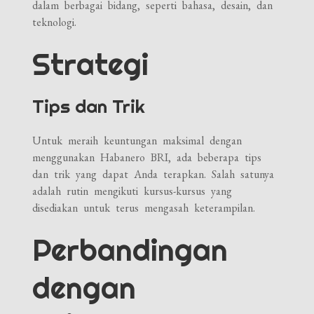
dalam berbagai bidang, seperti bahasa, desain, dan
teknologi.
Strategi
Tips dan Trik
Untuk meraih keuntungan maksimal dengan
menggunakan Habanero BRI, ada beberapa tips
dan trik yang dapat Anda terapkan. Salah satunya
adalah rutin mengikuti kursus-kursus yang
disediakan untuk terus mengasah keterampilan.
Perbandingan
dengan