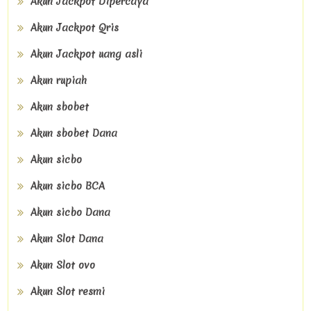
Akun Jackpot Dipercaya
Akun Jackpot Qris
Akun Jackpot uang asli
Akun rupiah
Akun sbobet
Akun sbobet Dana
Akun sicbo
Akun sicbo BCA
Akun sicbo Dana
Akun Slot Dana
Akun Slot ovo
Akun Slot resmi