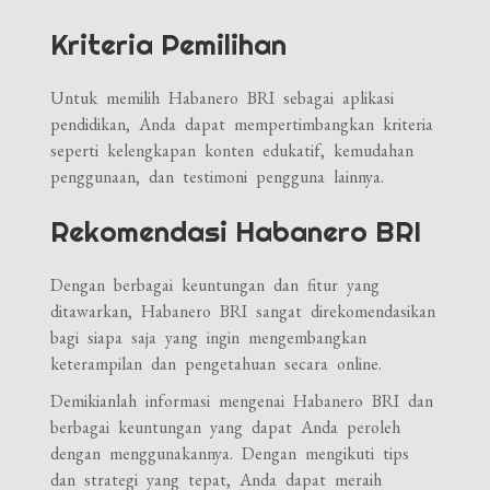
Kriteria Pemilihan
Untuk memilih Habanero BRI sebagai aplikasi
pendidikan, Anda dapat mempertimbangkan kriteria
seperti kelengkapan konten edukatif, kemudahan
penggunaan, dan testimoni pengguna lainnya.
Rekomendasi Habanero BRI
Dengan berbagai keuntungan dan fitur yang
ditawarkan, Habanero BRI sangat direkomendasikan
bagi siapa saja yang ingin mengembangkan
keterampilan dan pengetahuan secara online.
Demikianlah informasi mengenai Habanero BRI dan
berbagai keuntungan yang dapat Anda peroleh
dengan menggunakannya. Dengan mengikuti tips
dan strategi yang tepat, Anda dapat meraih