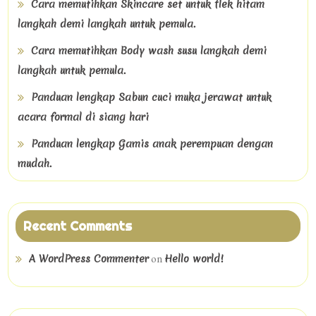
Cara memutihkan Skincare set untuk flek hitam
langkah demi langkah untuk pemula.
Cara memutihkan Body wash susu langkah demi
langkah untuk pemula.
Panduan lengkap Sabun cuci muka jerawat untuk
acara formal di siang hari
Panduan lengkap Gamis anak perempuan dengan
mudah.
Recent Comments
on
A WordPress Commenter
Hello world!