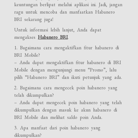
keuntungan berlipat melalui aplikasi ini. Jadi, jangan
ragu untuk mencoba dan manfaatkan Habanero
BRI sekarang juga!
Untuk informasi lebih lanjut, Anda dapat
mengakses
Habanero BRI
.
1. Bagaimana cara mengaktifkan fitur habanero di
BRI Mobile?
– Anda dapat mengaktifkan fitur habanero di BRI
Mobile dengan mengunjungi menu “Promo”, lalu
pilih “Habanero BRI” dan ikuti petunjuk yang ada.
2. Bagaimana cara mengecek poin habanero yang
telah dikumpulkan?
– Anda dapat mengecek poin habanero yang telah
dikumpulkan dengan masuk ke akun habanero di
BRI Mobile dan melihat saldo poin Anda.
3. Apa manfaat dari poin habanero yang
dikumpulkan?