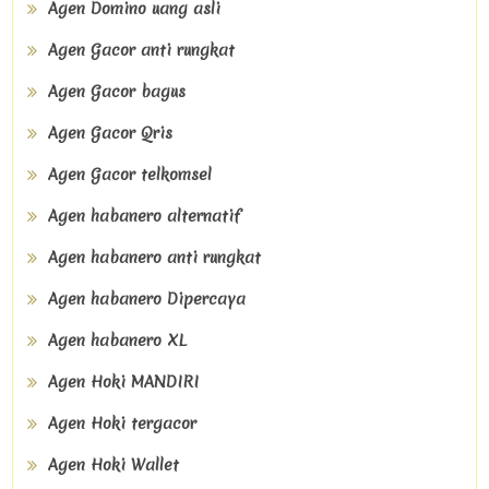
Agen Domino uang asli
Agen Gacor anti rungkat
Agen Gacor bagus
Agen Gacor Qris
Agen Gacor telkomsel
Agen habanero alternatif
Agen habanero anti rungkat
Agen habanero Dipercaya
Agen habanero XL
Agen Hoki MANDIRI
Agen Hoki tergacor
Agen Hoki Wallet