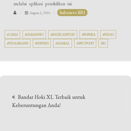
melalui aplikasi pendidikan ini.
habanero BRI
August 2, 2025
#CABAI
#HABANERO
#MEXICANFOOD
#PAPRIKA
#PEDAS
#PEDASMANIS
#PEPPERS
#SAMBAL
#SPICYFOOD
BRI
Post
Bandar Hoki XL Terbaik untuk
navigation
Keberuntungan Anda!