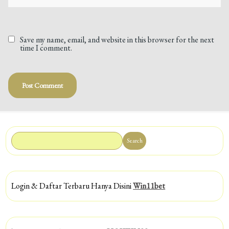
Save my name, email, and website in this browser for the next
time I comment.
Search
Login & Daftar Terbaru Hanya Disini
Win11bet