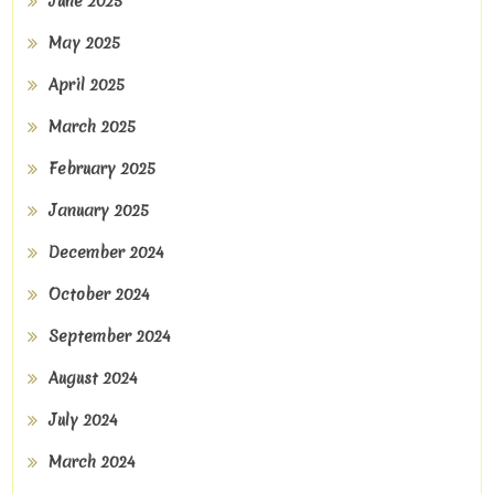
June 2025
May 2025
April 2025
March 2025
February 2025
January 2025
December 2024
October 2024
September 2024
August 2024
July 2024
March 2024