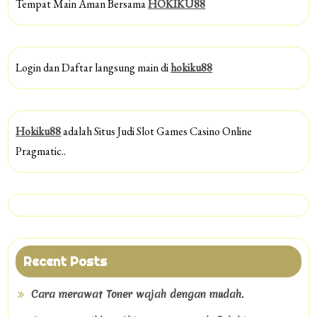
Tempat Main Aman Bersama
HOKIKU88
Login dan Daftar langsung main di
hokiku88
Hokiku88
adalah Situs Judi Slot Games Casino Online
Pragmatic..
Recent Posts
Cara merawat Toner wajah dengan mudah.