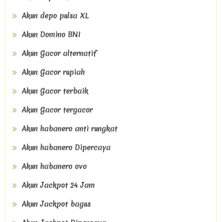
Akun depo pulsa XL
Akun Domino BNI
Akun Gacor alternatif
Akun Gacor rupiah
Akun Gacor terbaik
Akun Gacor tergacor
Akun habanero anti rungkat
Akun habanero Dipercaya
Akun habanero ovo
Akun Jackpot 24 Jam
Akun Jackpot bagus