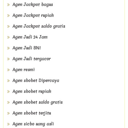
Agen Jackpot bagus
Agen Jackpot rupiah
Agen Jackpot saldo gratis
Agen Judi 24 Jam
Agen Judi BNI
Agen Judi tergacor
Agen resmi
Agen sbobet Dipercaya
Agen sbobet rupiah
Agen sbobet saldo gratis
Agen sbobet terjitu
Agen sicbo uang asli