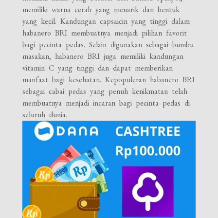
memiliki warna cerah yang menarik dan bentuk
yang kecil. Kandungan capsaicin yang tinggi dalam
habanero BRI membuatnya menjadi pilihan favorit
bagi pecinta pedas. Selain digunakan sebagai bumbu
masakan, habanero BRI juga memiliki kandungan
vitamin C yang tinggi dan dapat memberikan
manfaat bagi kesehatan. Kepopuleran habanero BRI
sebagai cabai pedas yang penuh kenikmatan telah
membuatnya menjadi incaran bagi pecinta pedas di
seluruh dunia.