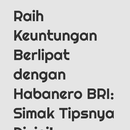
Raih
Keuntungan
Berlipat
dengan
Habanero BRI:
Simak Tipsnya