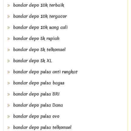
bandar depo 10k terbaik
bandar depo 10k tergacor
bandar depo 10k uang asli
bandar depo 5k rupiah
bandar depo 5k telkomsel
bandar depo 5k XL
bandar depo pulsa anti rungkat
bandar depo pulsa bagus
bandar depo pulsa BRI
bandar depo pulsa Dana
bandar depo pulsa ovo
bandar depo pulsa telkomsel