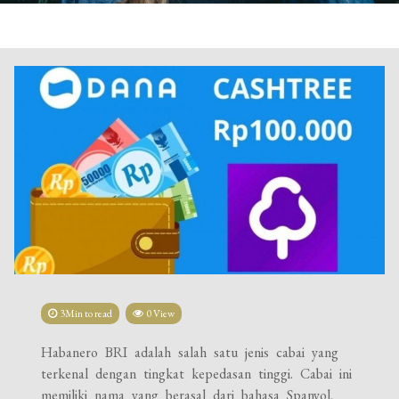
3Min to read
0 View
Habanero BRI adalah salah satu jenis cabai yang
terkenal dengan tingkat kepedasan tinggi. Cabai ini
memiliki nama yang berasal dari bahasa Spanyol,