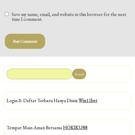
Save my name, email, and website in this browser for the next
time I comment.
Search
Login & Daftar Terbaru Hanya Disini
Win11bet
Tempat Main Aman Bersama
HOKIKU88