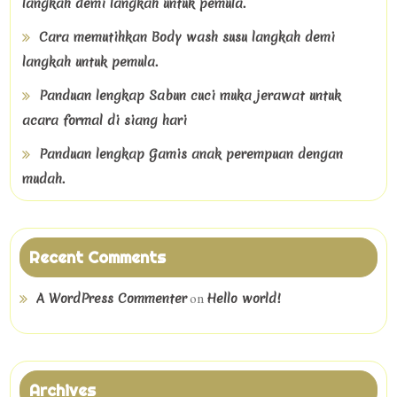
langkah demi langkah untuk pemula.
Cara memutihkan Body wash susu langkah demi
langkah untuk pemula.
Panduan lengkap Sabun cuci muka jerawat untuk
acara formal di siang hari
Panduan lengkap Gamis anak perempuan dengan
mudah.
Recent Comments
on
A WordPress Commenter
Hello world!
Archives