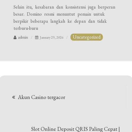
Selain itu, kesabaran dan konsistensi juga berperan
besar. Domino resmi menuntut pemain untuk
berpikir beberapa langkah ke depan dan tidak
terburu-buru
Uncategorized
admin
January 29, 2026
Post
Akun Casino tergacor
navigation
Slot Online Deposit QRIS Paling Cepat |