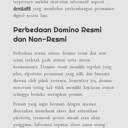
terpercaya melalui situs-situs informatif seperti
dewiku88
yang membahas perkembangan permainan
digital secara luas.
Perbedaan Domino Resmi
dan Non-Resmi
Perbedaan utama antara domino resmi dan non-
resmi terletak pada aturan serta sistem
keamanannya. Domino resmi memiliki regulasi yang
jelas, algoritma permainan yang adil, dan biasanya
diawasi oleh pihak tertentu. Sementara itu, domino
non-resmi sering kali tidak memiliki kejelasan aturan
sehingga berisiko merugikan pemain.
Pemain yang ingin bermain dengan nyaman
disarankan memahami akses dan autentikasi
platform, termasuk proses masuk atau akun
pengguna. Informasi seputar akses aman sering