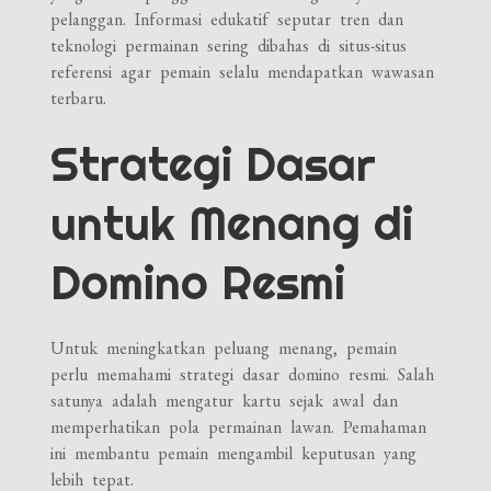
pelanggan. Informasi edukatif seputar tren dan
teknologi permainan sering dibahas di situs-situs
referensi agar pemain selalu mendapatkan wawasan
terbaru.
Strategi Dasar
untuk Menang di
Domino Resmi
Untuk meningkatkan peluang menang, pemain
perlu memahami strategi dasar domino resmi. Salah
satunya adalah mengatur kartu sejak awal dan
memperhatikan pola permainan lawan. Pemahaman
ini membantu pemain mengambil keputusan yang
lebih tepat.