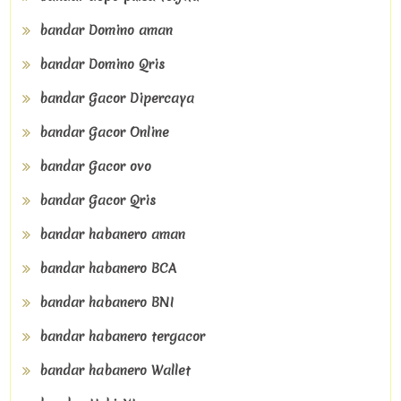
bandar Domino aman
bandar Domino Qris
bandar Gacor Dipercaya
bandar Gacor Online
bandar Gacor ovo
bandar Gacor Qris
bandar habanero aman
bandar habanero BCA
bandar habanero BNI
bandar habanero tergacor
bandar habanero Wallet