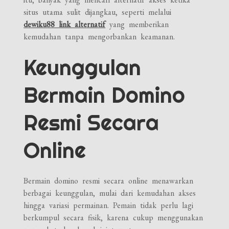
situs utama sulit dijangkau, seperti melalui
dewiku88 link alternatif
yang memberikan
kemudahan tanpa mengorbankan keamanan.
Keunggulan
Bermain Domino
Resmi Secara
Online
Bermain domino resmi secara online menawarkan
berbagai keunggulan, mulai dari kemudahan akses
hingga variasi permainan. Pemain tidak perlu lagi
berkumpul secara fisik, karena cukup menggunakan