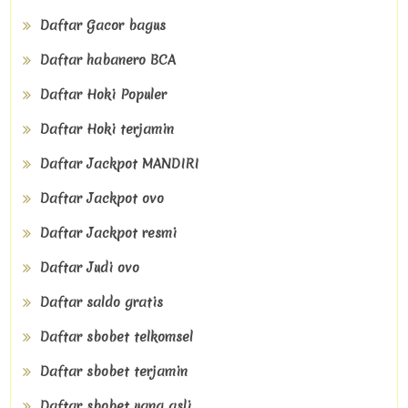
Daftar Gacor bagus
Daftar habanero BCA
Daftar Hoki Populer
Daftar Hoki terjamin
Daftar Jackpot MANDIRI
Daftar Jackpot ovo
Daftar Jackpot resmi
Daftar Judi ovo
Daftar saldo gratis
Daftar sbobet telkomsel
Daftar sbobet terjamin
Daftar sbobet uang asli