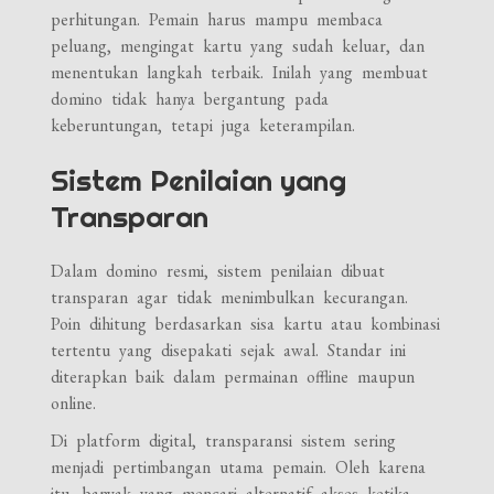
perhitungan. Pemain harus mampu membaca
peluang, mengingat kartu yang sudah keluar, dan
menentukan langkah terbaik. Inilah yang membuat
domino tidak hanya bergantung pada
keberuntungan, tetapi juga keterampilan.
Sistem Penilaian yang
Transparan
Dalam domino resmi, sistem penilaian dibuat
transparan agar tidak menimbulkan kecurangan.
Poin dihitung berdasarkan sisa kartu atau kombinasi
tertentu yang disepakati sejak awal. Standar ini
diterapkan baik dalam permainan offline maupun
online.
Di platform digital, transparansi sistem sering
menjadi pertimbangan utama pemain. Oleh karena
itu, banyak yang mencari alternatif akses ketika