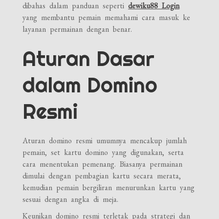
dibahas dalam panduan seperti
dewiku88 Login
yang membantu pemain memahami cara masuk ke
layanan permainan dengan benar.
Aturan Dasar
dalam Domino
Resmi
Aturan domino resmi umumnya mencakup jumlah
pemain, set kartu domino yang digunakan, serta
cara menentukan pemenang. Biasanya permainan
dimulai dengan pembagian kartu secara merata,
kemudian pemain bergiliran menurunkan kartu yang
sesuai dengan angka di meja.
Keunikan domino resmi terletak pada strategi dan