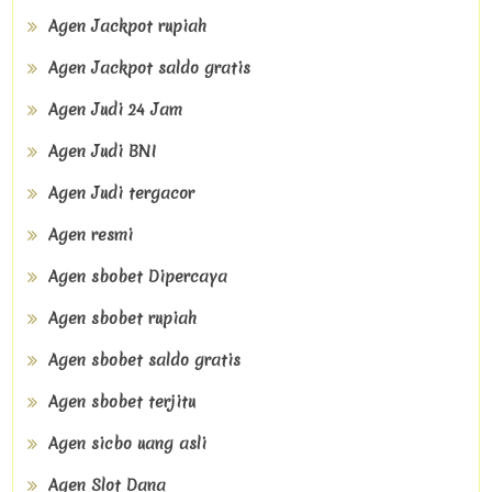
Agen Jackpot rupiah
Agen Jackpot saldo gratis
Agen Judi 24 Jam
Agen Judi BNI
Agen Judi tergacor
Agen resmi
Agen sbobet Dipercaya
Agen sbobet rupiah
Agen sbobet saldo gratis
Agen sbobet terjitu
Agen sicbo uang asli
Agen Slot Dana