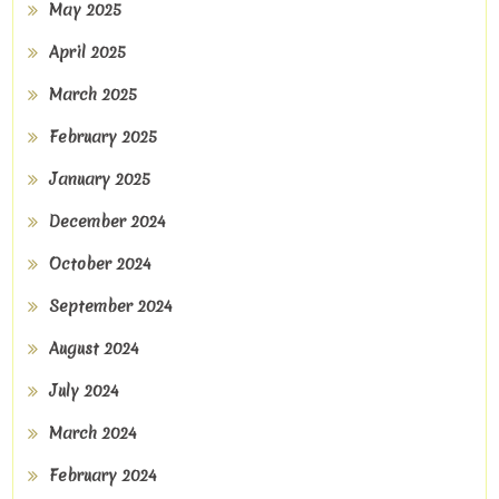
May 2025
April 2025
March 2025
February 2025
January 2025
December 2024
October 2024
September 2024
August 2024
July 2024
March 2024
February 2024