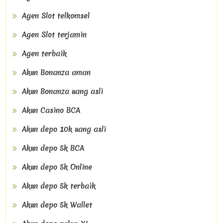
Agen Slot telkomsel
Agen Slot terjamin
Agen terbaik
Akun Bonanza aman
Akun Bonanza uang asli
Akun Casino BCA
Akun depo 10k uang asli
Akun depo 5k BCA
Akun depo 5k Online
Akun depo 5k terbaik
Akun depo 5k Wallet