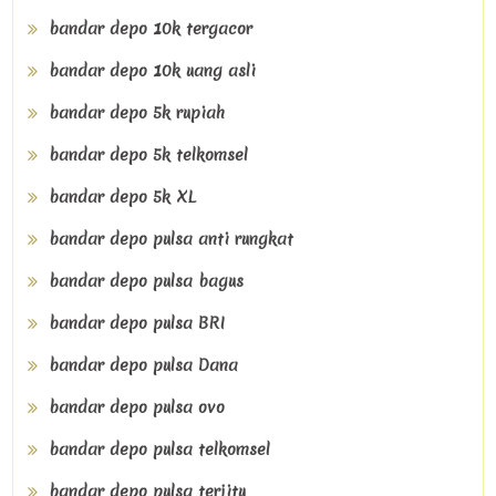
bandar depo 10k tergacor
bandar depo 10k uang asli
bandar depo 5k rupiah
bandar depo 5k telkomsel
bandar depo 5k XL
bandar depo pulsa anti rungkat
bandar depo pulsa bagus
bandar depo pulsa BRI
bandar depo pulsa Dana
bandar depo pulsa ovo
bandar depo pulsa telkomsel
bandar depo pulsa terjitu