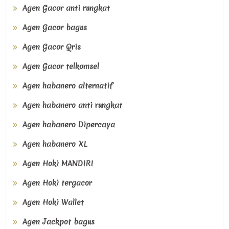
Agen Gacor anti rungkat
Agen Gacor bagus
Agen Gacor Qris
Agen Gacor telkomsel
Agen habanero alternatif
Agen habanero anti rungkat
Agen habanero Dipercaya
Agen habanero XL
Agen Hoki MANDIRI
Agen Hoki tergacor
Agen Hoki Wallet
Agen Jackpot bagus