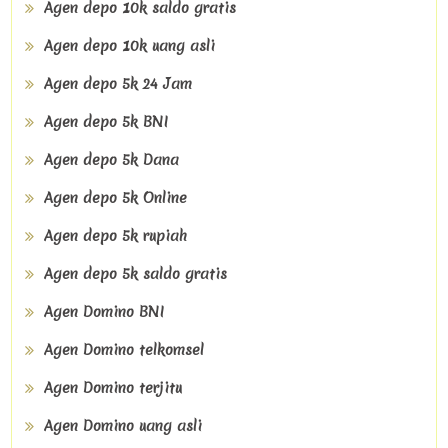
Agen depo 10k saldo gratis
Agen depo 10k uang asli
Agen depo 5k 24 Jam
Agen depo 5k BNI
Agen depo 5k Dana
Agen depo 5k Online
Agen depo 5k rupiah
Agen depo 5k saldo gratis
Agen Domino BNI
Agen Domino telkomsel
Agen Domino terjitu
Agen Domino uang asli