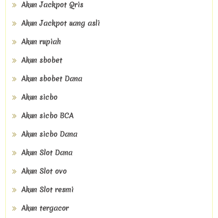
Akun Jackpot Qris
Akun Jackpot uang asli
Akun rupiah
Akun sbobet
Akun sbobet Dana
Akun sicbo
Akun sicbo BCA
Akun sicbo Dana
Akun Slot Dana
Akun Slot ovo
Akun Slot resmi
Akun tergacor