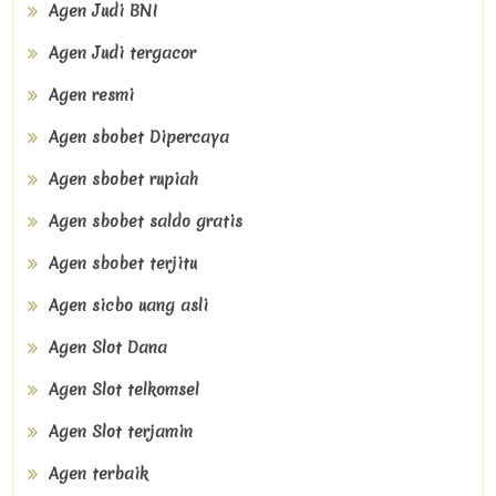
Agen Judi BNI
Agen Judi tergacor
Agen resmi
Agen sbobet Dipercaya
Agen sbobet rupiah
Agen sbobet saldo gratis
Agen sbobet terjitu
Agen sicbo uang asli
Agen Slot Dana
Agen Slot telkomsel
Agen Slot terjamin
Agen terbaik