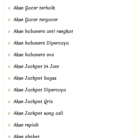
Akun Gacor terbaik
Akun Gacor tergacor
Akun habanero anti rungkat
Akun habanero Dipercaya
Akun habanero ovo
Akun Jackpot 24 Jam
Akun Jackpot bagus
Akun Jackpot Dipercaya
Akun Jackpot Qris
Akun Jackpot uang asli
Akun rupiah
Akun sbobet