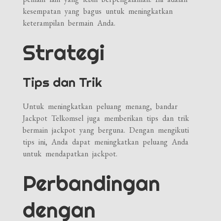
kesempatan yang bagus untuk meningkatkan
keterampilan bermain Anda.
Strategi
Tips dan Trik
Untuk meningkatkan peluang menang, bandar
Jackpot Telkomsel juga memberikan tips dan trik
bermain jackpot yang berguna. Dengan mengikuti
tips ini, Anda dapat meningkatkan peluang Anda
untuk mendapatkan jackpot.
Perbandingan
dengan