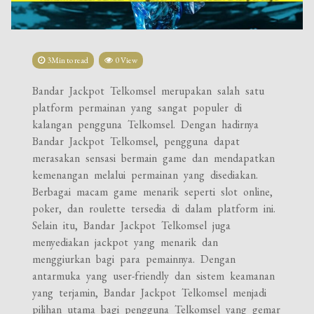
3Min to read
0 View
Bandar Jackpot Telkomsel merupakan salah satu
platform permainan yang sangat populer di
kalangan pengguna Telkomsel. Dengan hadirnya
Bandar Jackpot Telkomsel, pengguna dapat
merasakan sensasi bermain game dan mendapatkan
kemenangan melalui permainan yang disediakan.
Berbagai macam game menarik seperti slot online,
poker, dan roulette tersedia di dalam platform ini.
Selain itu, Bandar Jackpot Telkomsel juga
menyediakan jackpot yang menarik dan
menggiurkan bagi para pemainnya. Dengan
antarmuka yang user-friendly dan sistem keamanan
yang terjamin, Bandar Jackpot Telkomsel menjadi
pilihan utama bagi pengguna Telkomsel yang gemar