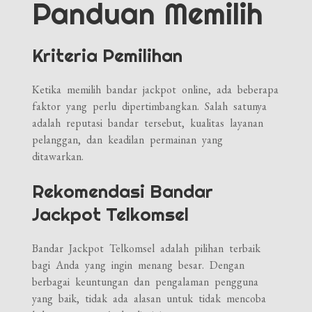
Panduan Memilih
Kriteria Pemilihan
Ketika memilih bandar jackpot online, ada beberapa
faktor yang perlu dipertimbangkan. Salah satunya
adalah reputasi bandar tersebut, kualitas layanan
pelanggan, dan keadilan permainan yang
ditawarkan.
Rekomendasi Bandar
Jackpot Telkomsel
Bandar Jackpot Telkomsel adalah pilihan terbaik
bagi Anda yang ingin menang besar. Dengan
berbagai keuntungan dan pengalaman pengguna
yang baik, tidak ada alasan untuk tidak mencoba