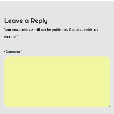
Leave a Reply
Your email address will not be published.
Required fields are
marked
*
Comment
*