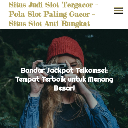
Situs Judi Slot Tergacor –
Skip
to
Pola Slot Paling Gacor –
content
Situs Slot Anti Rungkat
Bandar Jackpot Telkomsel:
Tempat Terbaik untuk Menang
Besar!