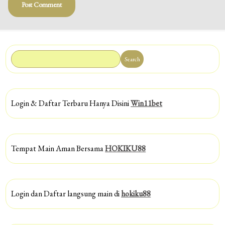
Search
Login & Daftar Terbaru Hanya Disini
Win11bet
Tempat Main Aman Bersama
HOKIKU88
Login dan Daftar langsung main di
hokiku88