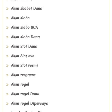
Akun sbobet Dana
Akun sicbo
Akun sicbo BCA
Akun sicbo Dana
Akun Slot Dana
Akun Slot ovo
Akun Slot resmi
Akun tergacor
Akun togel
Akun togel Dana
Akun togel Dipercaya