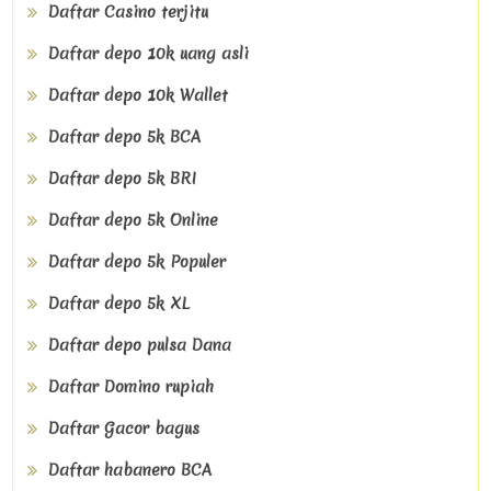
Daftar Casino terjitu
Daftar depo 10k uang asli
Daftar depo 10k Wallet
Daftar depo 5k BCA
Daftar depo 5k BRI
Daftar depo 5k Online
Daftar depo 5k Populer
Daftar depo 5k XL
Daftar depo pulsa Dana
Daftar Domino rupiah
Daftar Gacor bagus
Daftar habanero BCA