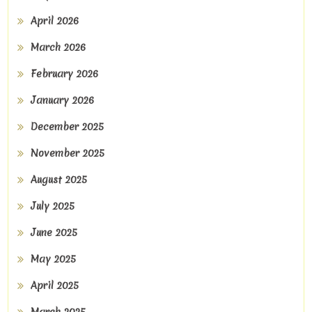
April 2026
March 2026
February 2026
January 2026
December 2025
November 2025
August 2025
July 2025
June 2025
May 2025
April 2025