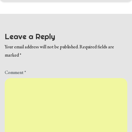
Leave a Reply
Your email address will not be published.
Required fields are
marked
*
Comment
*