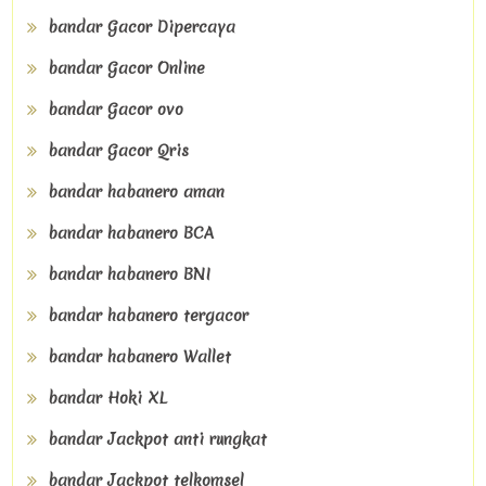
bandar Gacor Dipercaya
bandar Gacor Online
bandar Gacor ovo
bandar Gacor Qris
bandar habanero aman
bandar habanero BCA
bandar habanero BNI
bandar habanero tergacor
bandar habanero Wallet
bandar Hoki XL
bandar Jackpot anti rungkat
bandar Jackpot telkomsel