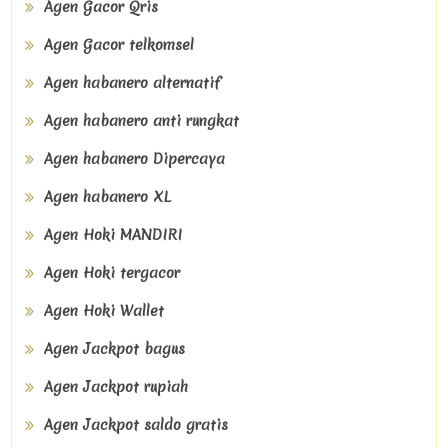
Agen Gacor Qris
Agen Gacor telkomsel
Agen habanero alternatif
Agen habanero anti rungkat
Agen habanero Dipercaya
Agen habanero XL
Agen Hoki MANDIRI
Agen Hoki tergacor
Agen Hoki Wallet
Agen Jackpot bagus
Agen Jackpot rupiah
Agen Jackpot saldo gratis