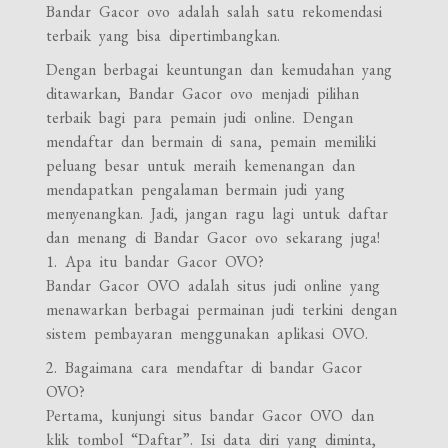
Bandar Gacor ovo adalah salah satu rekomendasi
terbaik yang bisa dipertimbangkan.
Dengan berbagai keuntungan dan kemudahan yang
ditawarkan, Bandar Gacor ovo menjadi pilihan
terbaik bagi para pemain judi online. Dengan
mendaftar dan bermain di sana, pemain memiliki
peluang besar untuk meraih kemenangan dan
mendapatkan pengalaman bermain judi yang
menyenangkan. Jadi, jangan ragu lagi untuk daftar
dan menang di Bandar Gacor ovo sekarang juga!
1. Apa itu bandar Gacor OVO?
Bandar Gacor OVO adalah situs judi online yang
menawarkan berbagai permainan judi terkini dengan
sistem pembayaran menggunakan aplikasi OVO.
2. Bagaimana cara mendaftar di bandar Gacor
OVO?
Pertama, kunjungi situs bandar Gacor OVO dan
klik tombol “Daftar”. Isi data diri yang diminta,