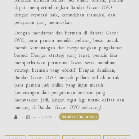
dapat mempertimbangkan Bandar Gacor OVO
dengan reputasi baik, kemudahan transaksi, dan
pelayanan yang memuaskan.
Dengan mendaftar dan bermain di Bandar Gacor
OVO, para pemain memiliki peluang besar untuk
meraih kemenangan dan menyenangkan pengalaman
berjudi. Dengan strategi yang tepat, pemain bisa
memperhatikan permainan lawan serta membuat
strategi bermain yang efektif. Dengan demikian,
Bandar Gacor OVO menjadi pilihan terbaik untuk
para pemain judi online yang ingin meraih
kemenangan dan pengalaman bermain yang
memuaskan. Jadi, jangan ragu lagi untuk daftar dan
menang di Bandar Gacor OVO sekarang!
bandar Gacor ovo
June 23, 2025