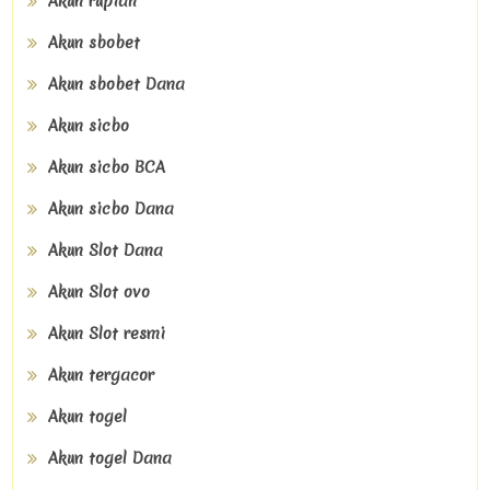
Akun rupiah
Akun sbobet
Akun sbobet Dana
Akun sicbo
Akun sicbo BCA
Akun sicbo Dana
Akun Slot Dana
Akun Slot ovo
Akun Slot resmi
Akun tergacor
Akun togel
Akun togel Dana