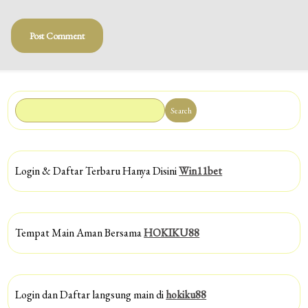
Search
Login & Daftar Terbaru Hanya Disini
Win11bet
Tempat Main Aman Bersama
HOKIKU88
Login dan Daftar langsung main di
hokiku88