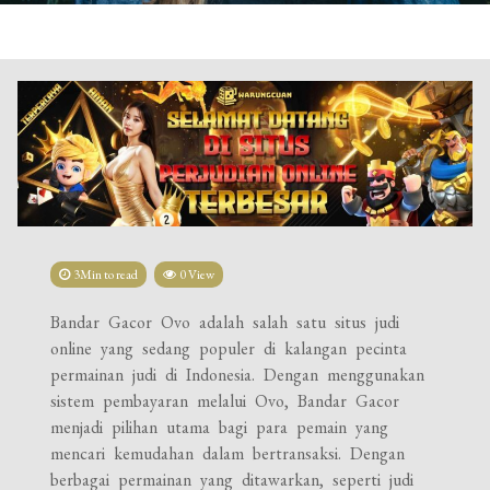
3Min to read
0 View
Bandar Gacor Ovo adalah salah satu situs judi
online yang sedang populer di kalangan pecinta
permainan judi di Indonesia. Dengan menggunakan
sistem pembayaran melalui Ovo, Bandar Gacor
menjadi pilihan utama bagi para pemain yang
mencari kemudahan dalam bertransaksi. Dengan
berbagai permainan yang ditawarkan, seperti judi