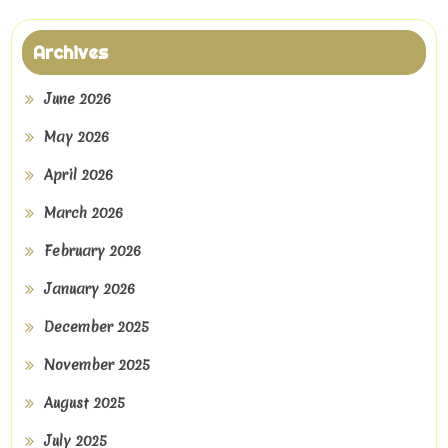
Archives
June 2026
May 2026
April 2026
March 2026
February 2026
January 2026
December 2025
November 2025
August 2025
July 2025