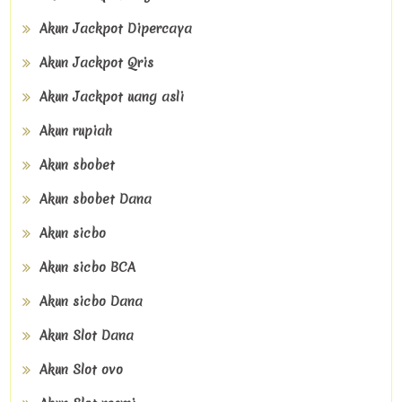
Akun Jackpot Dipercaya
Akun Jackpot Qris
Akun Jackpot uang asli
Akun rupiah
Akun sbobet
Akun sbobet Dana
Akun sicbo
Akun sicbo BCA
Akun sicbo Dana
Akun Slot Dana
Akun Slot ovo