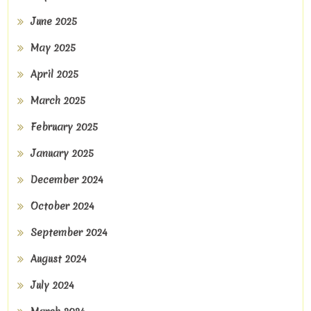
June 2025
May 2025
April 2025
March 2025
February 2025
January 2025
December 2024
October 2024
September 2024
August 2024
July 2024