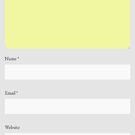
Name
*
Email
*
Website