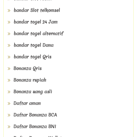
bandar Slot telkomsel
bandar togel 24 Jam
bandar togel alternatif
bandar togel Dana
bandar togel Qris
Bonanza Qris
Bonanza rupiah
Bonanza uang asli
Daftar aman
Daftar Bonanza BCA
Daftar Bonanza BNI