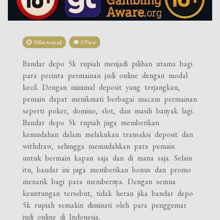
3Min to read
0 View
Bandar depo 5k rupiah menjadi pilihan utama bagi
para pecinta permainan judi online dengan modal
kecil. Dengan minimal deposit yang terjangkau,
pemain dapat menikmati berbagai macam permainan
seperti poker, domino, slot, dan masih banyak lagi.
Bandar depo 5k rupiah juga memberikan
kemudahan dalam melakukan transaksi deposit dan
withdraw, sehingga memudahkan para pemain
untuk bermain kapan saja dan di mana saja. Selain
itu, bandar ini juga memberikan bonus dan promo
menarik bagi para membernya. Dengan semua
keuntungan tersebut, tidak heran jika bandar depo
5k rupiah semakin diminati oleh para penggemar
judi online di Indonesia.