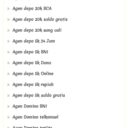
Agen depo 10k BCA
Agen depo 10k saldo gratis
Agen depo 10k uang asli
Agen depo 5k 24 Jam
Agen depo 5k BNI
Agen depo 5k Dana
Agen depo 5k Online
Agen depo 5k rupiah
Agen depo 5k saldo gratis
Agen Domino BNI
Agen Domino telkomsel