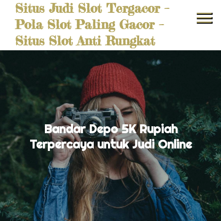
Situs Judi Slot Tergacor –
Skip
to
Pola Slot Paling Gacor –
content
Situs Slot Anti Rungkat
Bandar Depo 5K Rupiah
Terpercaya untuk Judi Online