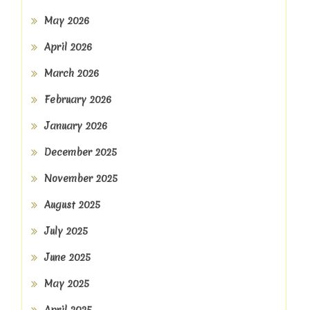
May 2026
April 2026
March 2026
February 2026
January 2026
December 2025
November 2025
August 2025
July 2025
June 2025
May 2025