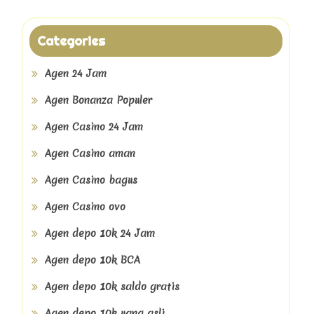
Categories
Agen 24 Jam
Agen Bonanza Populer
Agen Casino 24 Jam
Agen Casino aman
Agen Casino bagus
Agen Casino ovo
Agen depo 10k 24 Jam
Agen depo 10k BCA
Agen depo 10k saldo gratis
Agen depo 10k uang asli