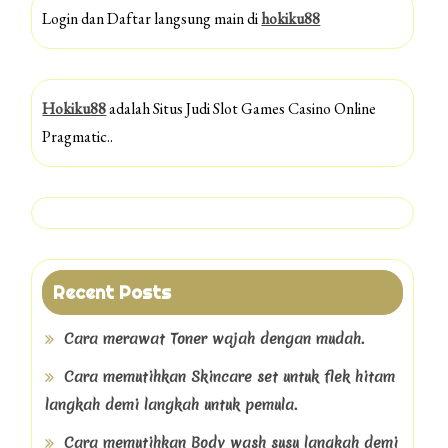
Login dan Daftar langsung main di
hokiku88
Hokiku88
adalah Situs Judi Slot Games Casino Online
Pragmatic..
Recent Posts
Cara merawat Toner wajah dengan mudah.
Cara memutihkan Skincare set untuk flek hitam
langkah demi langkah untuk pemula.
Cara memutihkan Body wash susu langkah demi