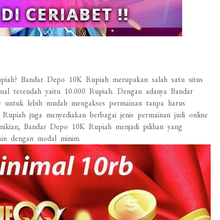
iah? Bandar Depo 10K Rupiah merupakan salah satu situs
inal terendah yaitu 10.000 Rupiah. Dengan adanya Bandar
 untuk lebih mudah mengakses permainan tanpa harus
Rupiah juga menyediakan berbagai jenis permainan judi online
mikian, Bandar Depo 10K Rupiah menjadi pilihan yang
ain dengan modal minim.