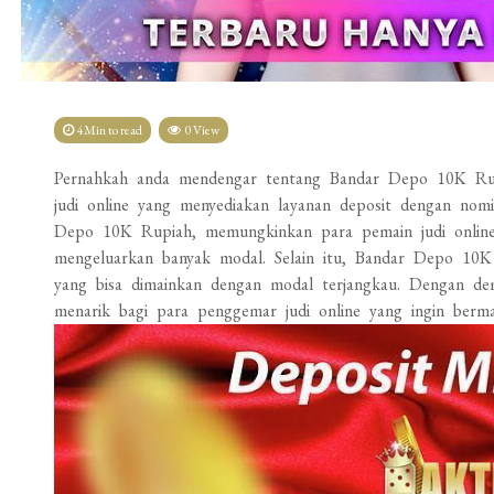
4Min to read
0 View
Pernahkah anda mendengar tentang Bandar Depo 10K Rup
judi online yang menyediakan layanan deposit dengan nom
Depo 10K Rupiah, memungkinkan para pemain judi online
mengeluarkan banyak modal. Selain itu, Bandar Depo 10K 
yang bisa dimainkan dengan modal terjangkau. Dengan de
menarik bagi para penggemar judi online yang ingin berm