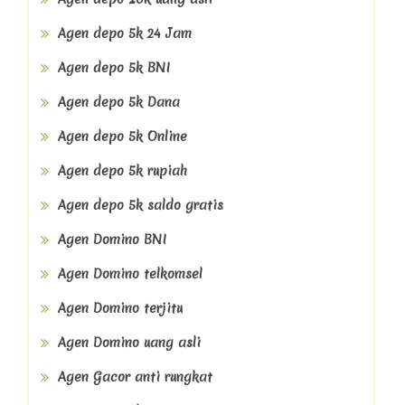
Agen depo 5k 24 Jam
Agen depo 5k BNI
Agen depo 5k Dana
Agen depo 5k Online
Agen depo 5k rupiah
Agen depo 5k saldo gratis
Agen Domino BNI
Agen Domino telkomsel
Agen Domino terjitu
Agen Domino uang asli
Agen Gacor anti rungkat