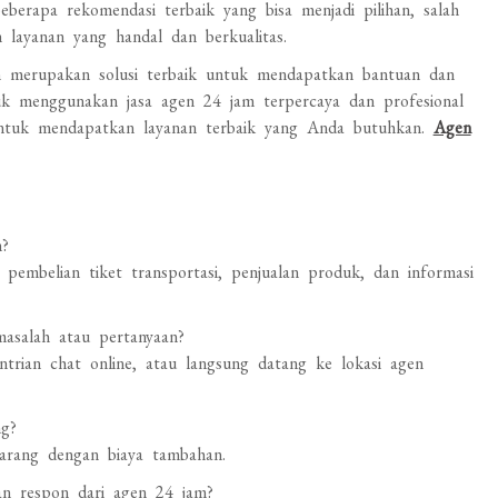
erapa rekomendasi terbaik yang bisa menjadi pilihan, salah
 layanan yang handal dan berkualitas.
m merupakan solusi terbaik untuk mendapatkan bantuan dan
ntuk menggunakan jasa agen 24 jam terpercaya dan profesional
ntuk mendapatkan layanan terbaik yang Anda butuhkan.
Agen
m?
pembelian tiket transportasi, penjualan produk, dan informasi
masalah atau pertanyaan?
trian chat online, atau langsung datang ke lokasi agen
ng?
barang dengan biaya tambahan.
n respon dari agen 24 jam?