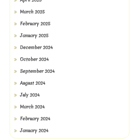
April 2025
March 2025
February 2025
January 2025
December 2024
October 2024
September 2024
August 2024
July 2024
March 2024
February 2024
January 2024