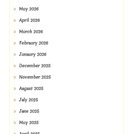
May 2026
April 2026
March 2026
February 2026
January 2026
December 2025
November 2025
August 2025
July 2025
June 2025
May 2025