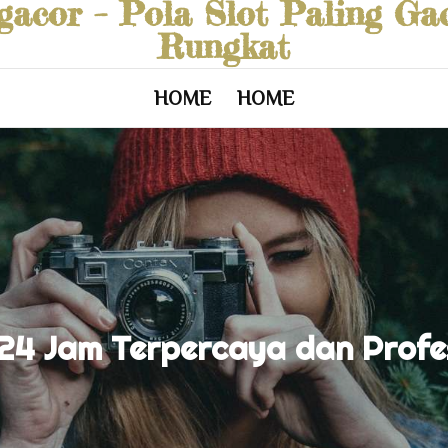
gacor – Pola Slot Paling Gac
Rungkat
HOME
HOME
24 Jam Terpercaya dan Profe