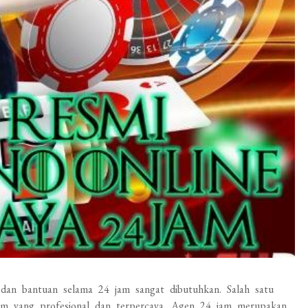
i dan bantuan selama 24 jam sangat dibutuhkan. Salah satu
jam yang profesional dan terpercaya. Agen 24 jam merupakan