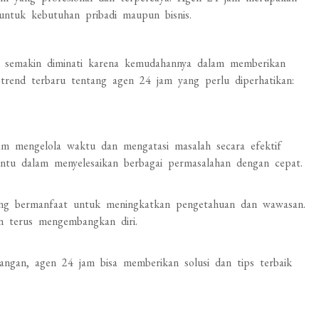
ntuk kebutuhan pribadi maupun bisnis.
 semakin diminati karena kemudahannya dalam memberikan
 trend terbaru tentang agen 24 jam yang perlu diperhatikan:
m mengelola waktu dan mengatasi masalah secara efektif
ntu dalam menyelesaikan berbagai permasalahan dengan cepat.
ang bermanfaat untuk meningkatkan pengetahuan dan wawasan.
n terus mengembangkan diri.
angan, agen 24 jam bisa memberikan solusi dan tips terbaik