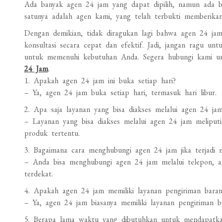
Ada banyak agen 24 jam yang dapat dipilih, namun ada beb
satunya adalah agen kami, yang telah terbukti memberikan
Dengan demikian, tidak diragukan lagi bahwa agen 24 ja
konsultasi secara cepat dan efektif. Jadi, jangan ragu u
untuk memenuhi kebutuhan Anda. Segera hubungi kami u
24 Jam
.
1. Apakah agen 24 jam ini buka setiap hari?
– Ya, agen 24 jam buka setiap hari, termasuk hari libur.
2. Apa saja layanan yang bisa diakses melalui agen 24 ja
– Layanan yang bisa diakses melalui agen 24 jam meliputi 
produk tertentu.
3. Bagaimana cara menghubungi agen 24 jam jika terjadi 
– Anda bisa menghubungi agen 24 jam melalui telepon, an
terdekat.
4. Apakah agen 24 jam memiliki layanan pengiriman bara
– Ya, agen 24 jam biasanya memiliki layanan pengiriman 
5. Berapa lama waktu yang dibutuhkan untuk mendapatka