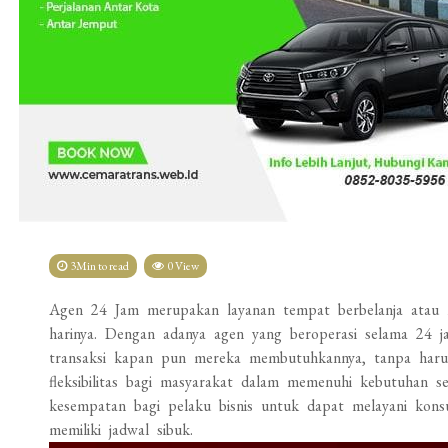
3Min to read
0 View
Agen 24 Jam merupakan layanan tempat berbelanja atau 
harinya. Dengan adanya agen yang beroperasi selama 24 
transaksi kapan pun mereka membutuhkannya, tanpa haru
fleksibilitas bagi masyarakat dalam memenuhi kebutuhan s
kesempatan bagi pelaku bisnis untuk dapat melayani kon
memiliki jadwal sibuk.