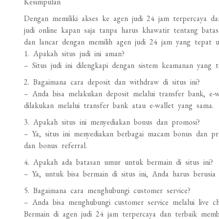
Kesimpulan
Dengan memiliki akses ke agen judi 24 jam terpercaya d
judi online kapan saja tanpa harus khawatir tentang ba
dan lancar dengan memilih agen judi 24 jam yang tepat 
1. Apakah situs judi ini aman?
– Situs judi ini dilengkapi dengan sistem keamanan yang t
2. Bagaimana cara deposit dan withdraw di situs ini?
– Anda bisa melakukan deposit melalui transfer bank, e-w
dilakukan melalui transfer bank atau e-wallet yang sama.
3. Apakah situs ini menyediakan bonus dan promosi?
– Ya, situs ini menyediakan berbagai macam bonus dan pr
dan bonus referral.
4. Apakah ada batasan umur untuk bermain di situs ini?
– Ya, untuk bisa bermain di situs ini, Anda harus berusia
5. Bagaimana cara menghubungi customer service?
– Anda bisa menghubungi customer service melalui live ch
Bermain di agen judi 24 jam terpercaya dan terbaik memb