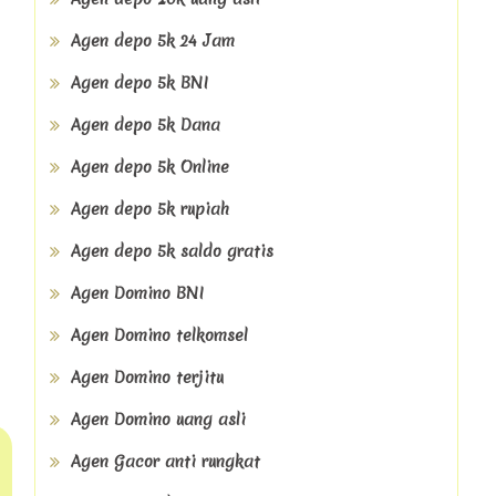
Agen depo 5k 24 Jam
Agen depo 5k BNI
Agen depo 5k Dana
Agen depo 5k Online
Agen depo 5k rupiah
Agen depo 5k saldo gratis
Agen Domino BNI
Agen Domino telkomsel
Agen Domino terjitu
Agen Domino uang asli
Agen Gacor anti rungkat