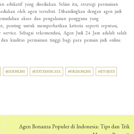
 edukatif yang disediakan. Selain itu, strategi permainan
ediakan oleh agen tersebut. Dibandingkan dengan agen judi
a kemudahan akses dan pengalaman pengguna yang
, penting untuk memperhatikan kriteria seperti reputasi,
r service. Sebagai rekomendasi, Agen Judi 24 Jam adalah salah
an kualitas permainan tinggi bagi para pemain judi online.
#JUDIONLINE
#JUDITERPERCAYA
#POKERONLINE
#SITUSJUDI
Agen Bonanza Populer di Indonesia: Tips dan Trik