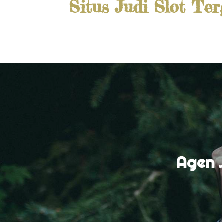
Situs Judi Slot Ter
Skip
to
content
Agen 