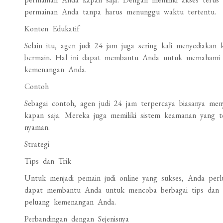
permainan Anda tanpa harus menunggu waktu tertentu.
Konten Edukatif
Selain itu, agen judi 24 jam juga sering kali menyediakan k
bermain. Hal ini dapat membantu Anda untuk memahami p
kemenangan Anda.
Contoh
Sebagai contoh, agen judi 24 jam terpercaya biasanya me
kapan saja. Mereka juga memiliki sistem keamanan yang 
nyaman.
Strategi
Tips dan Trik
Untuk menjadi pemain judi online yang sukses, Anda perlu
dapat membantu Anda untuk mencoba berbagai tips dan t
peluang kemenangan Anda.
Perbandingan dengan Sejenisnya