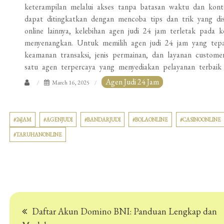
keterampilan melalui akses tanpa batasan waktu dan konten
dapat ditingkatkan dengan mencoba tips dan trik yang dis
online lainnya, kelebihan agen judi 24 jam terletak pad
menyenangkan. Untuk memilih agen judi 24 jam yang tepat
keamanan transaksi, jenis permainan, dan layanan custome
satu agen terpercaya yang menyediakan pelayanan terbaik d
Agen Judi 24 Jam
March 16, 2025
#24JAM
#AGENJUDI
#BANDARJUDI
#BOLAONLINE
#CASINOONLINE
#TARUHANONLINE
Post
Daftar Akun Domino BNI: Panduan Lengkap dan