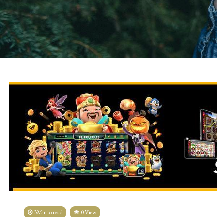
3Min to read
0 View