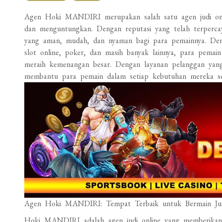
Agen Hoki MANDIRI merupakan salah satu agen judi onl
dan menguntungkan. Dengan reputasi yang telah terpe
yang aman, mudah, dan nyaman bagi para pemainnya. Dengan
slot online, poker, dan masih banyak lainnya, para pema
meraih kemenangan besar. Dengan layanan pelanggan ya
membantu para pemain dalam setiap kebutuhan mereka sela
Agen Hoki MANDIRI: Tempat Terbaik untuk Bermain Jud
Hoki MANDIRI adalah agen judi online yang memberikan 