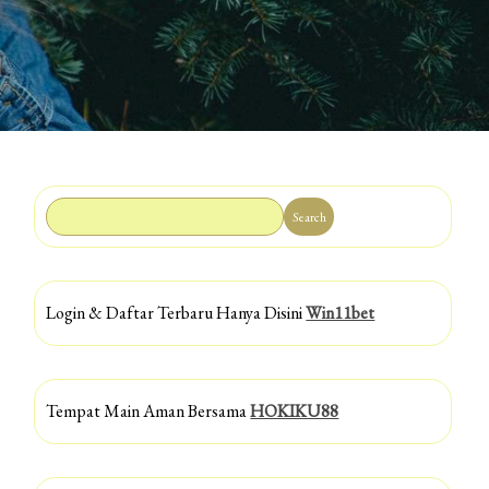
Search
Login & Daftar Terbaru Hanya Disini
Win11bet
Tempat Main Aman Bersama
HOKIKU88