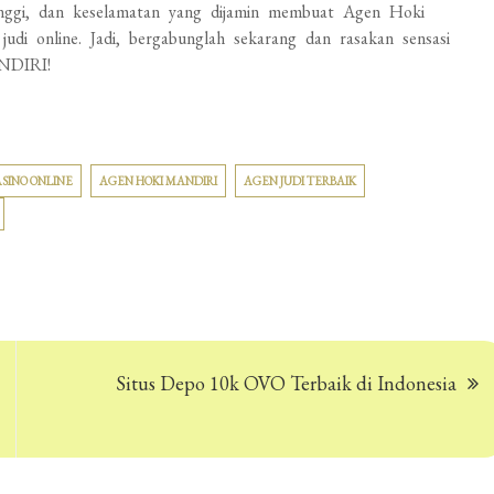
tinggi, dan keselamatan yang dijamin membuat Agen Hoki
di online. Jadi, bergabunglah sekarang dan rasakan sensasi
ANDIRI!
SINO ONLINE
AGEN HOKI MANDIRI
AGEN JUDI TERBAIK
Situs Depo 10k OVO Terbaik di Indonesia