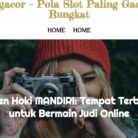
gacor – Pola Slot Paling Gac
Rungkat
HOME
HOME
en Hoki MANDIRI: Tempat Terb
untuk Bermain Judi Online