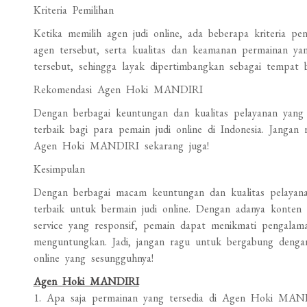
Kriteria Pemilihan
Ketika memilih agen judi online, ada beberapa kriteria pen
agen tersebut, serta kualitas dan keamanan permainan 
tersebut, sehingga layak dipertimbangkan sebagai tempat b
Rekomendasi Agen Hoki MANDIRI
Dengan berbagai keuntungan dan kualitas pelayanan yan
terbaik bagi para pemain judi online di Indonesia. Jang
Agen Hoki MANDIRI sekarang juga!
Kesimpulan
Dengan berbagai macam keuntungan dan kualitas pelay
terbaik untuk bermain judi online. Dengan adanya konten 
service yang responsif, pemain dapat menikmati pengalam
menguntungkan. Jadi, jangan ragu untuk bergabung deng
online yang sesungguhnya!
Agen Hoki MANDIRI
1. Apa saja permainan yang tersedia di Agen Hoki MAN