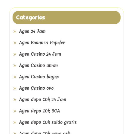
Categories
Agen 24 Jam
Agen Bonanza Populer
Agen Casino 24 Jam
Agen Casino aman
Agen Casino bagus
Agen Casino ovo
Agen depo 10k 24 Jam
Agen depo 10k BCA
Agen depo 10k saldo gratis
Agen depo 10k uang asli