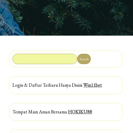
Search
Login & Daftar Terbaru Hanya Disini
Win11bet
Tempat Main Aman Bersama
HOKIKU88