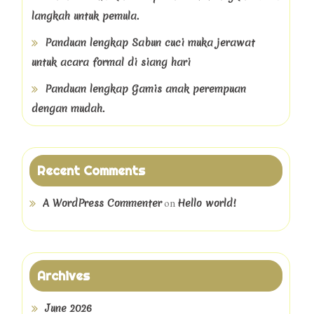
langkah untuk pemula.
Panduan lengkap Sabun cuci muka jerawat
untuk acara formal di siang hari
Panduan lengkap Gamis anak perempuan
dengan mudah.
Recent Comments
on
A WordPress Commenter
Hello world!
Archives
June 2026