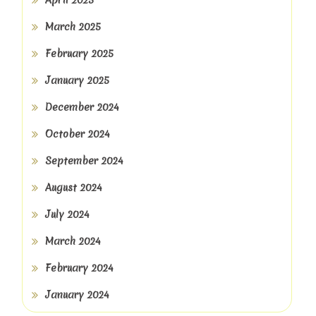
April 2025
March 2025
February 2025
January 2025
December 2024
October 2024
September 2024
August 2024
July 2024
March 2024
February 2024
January 2024