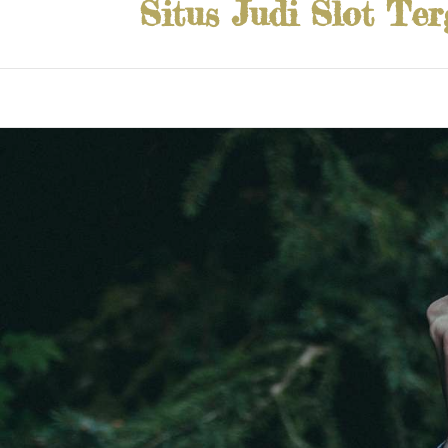
Situs Judi Slot Ter
Skip
to
content