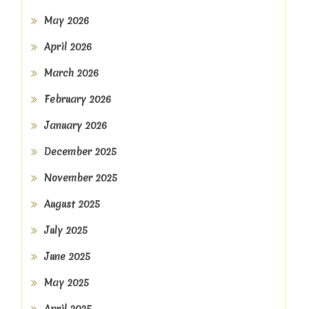
May 2026
April 2026
March 2026
February 2026
January 2026
December 2025
November 2025
August 2025
July 2025
June 2025
May 2025