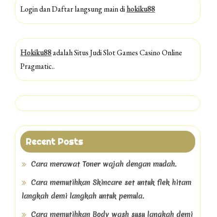
Login dan Daftar langsung main di
hokiku88
Hokiku88
adalah Situs Judi Slot Games Casino Online
Pragmatic..
Recent Posts
Cara merawat Toner wajah dengan mudah.
Cara memutihkan Skincare set untuk flek hitam
langkah demi langkah untuk pemula.
Cara memutihkan Body wash susu langkah demi