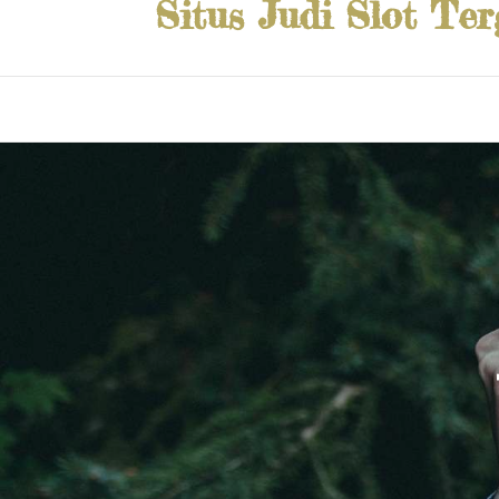
Situs Judi Slot Ter
Skip
to
content