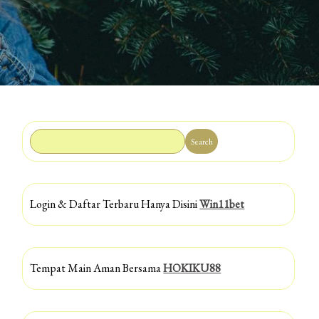
Search
Login & Daftar Terbaru Hanya Disini
Win11bet
Tempat Main Aman Bersama
HOKIKU88