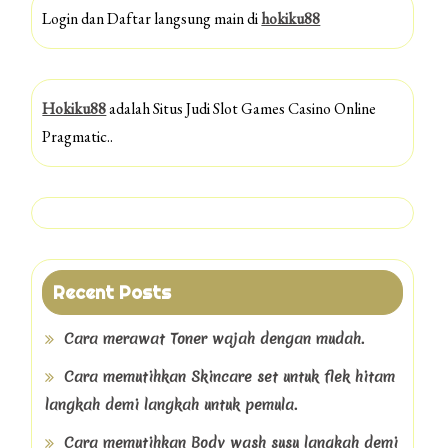
Login dan Daftar langsung main di
hokiku88
Hokiku88
adalah Situs Judi Slot Games Casino Online
Pragmatic..
Recent Posts
Cara merawat Toner wajah dengan mudah.
Cara memutihkan Skincare set untuk flek hitam
langkah demi langkah untuk pemula.
Cara memutihkan Body wash susu langkah demi