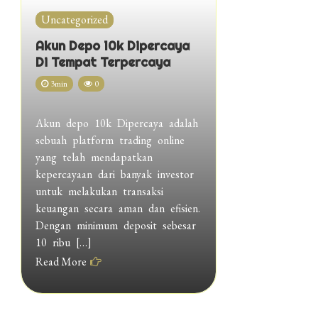
Uncategorized
Akun Depo 10k Dipercaya
Di Tempat Terpercaya
3min
0
Akun depo 10k Dipercaya adalah
sebuah platform trading online
yang telah mendapatkan
kepercayaan dari banyak investor
untuk melakukan transaksi
keuangan secara aman dan efisien.
Dengan minimum deposit sebesar
10 ribu […]
Read More