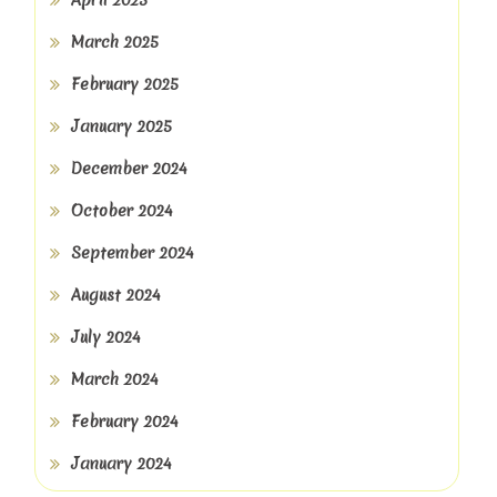
April 2025
March 2025
February 2025
January 2025
December 2024
October 2024
September 2024
August 2024
July 2024
March 2024
February 2024
January 2024