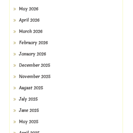
May 2026
April 2026
March 2026
February 2026
January 2026
December 2025
November 2025
August 2025
July 2025
June 2025
May 2025