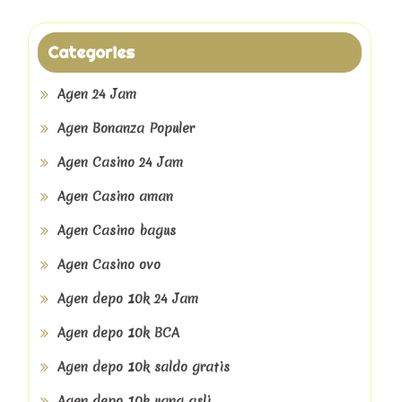
Categories
Agen 24 Jam
Agen Bonanza Populer
Agen Casino 24 Jam
Agen Casino aman
Agen Casino bagus
Agen Casino ovo
Agen depo 10k 24 Jam
Agen depo 10k BCA
Agen depo 10k saldo gratis
Agen depo 10k uang asli