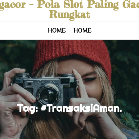
gacor – Pola Slot Paling Gac
Rungkat
HOME
HOME
Tag:
#TransaksiAman.