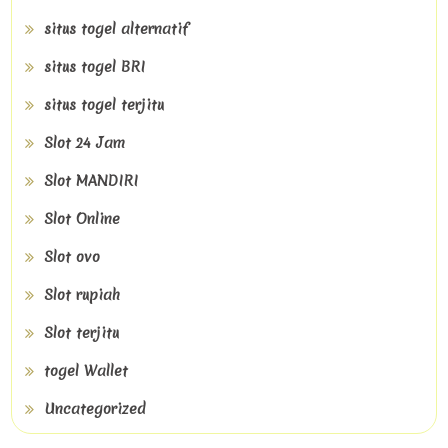
situs togel alternatif
situs togel BRI
situs togel terjitu
Slot 24 Jam
Slot MANDIRI
Slot Online
Slot ovo
Slot rupiah
Slot terjitu
togel Wallet
Uncategorized