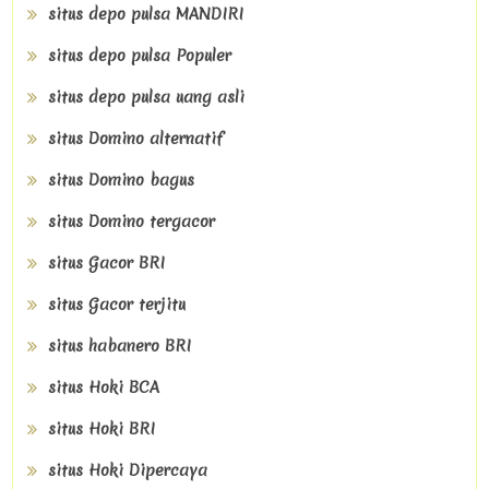
situs depo pulsa MANDIRI
situs depo pulsa Populer
situs depo pulsa uang asli
situs Domino alternatif
situs Domino bagus
situs Domino tergacor
situs Gacor BRI
situs Gacor terjitu
situs habanero BRI
situs Hoki BCA
situs Hoki BRI
situs Hoki Dipercaya