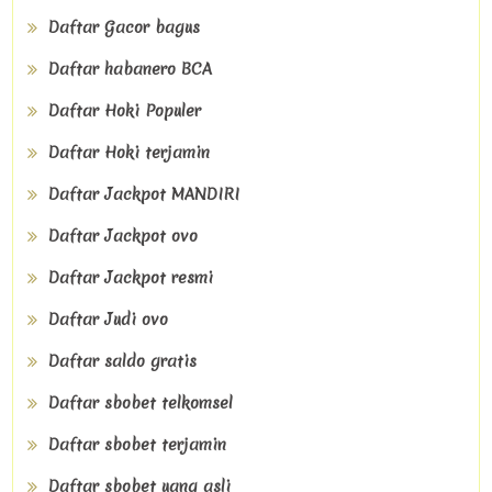
Daftar Gacor bagus
Daftar habanero BCA
Daftar Hoki Populer
Daftar Hoki terjamin
Daftar Jackpot MANDIRI
Daftar Jackpot ovo
Daftar Jackpot resmi
Daftar Judi ovo
Daftar saldo gratis
Daftar sbobet telkomsel
Daftar sbobet terjamin
Daftar sbobet uang asli