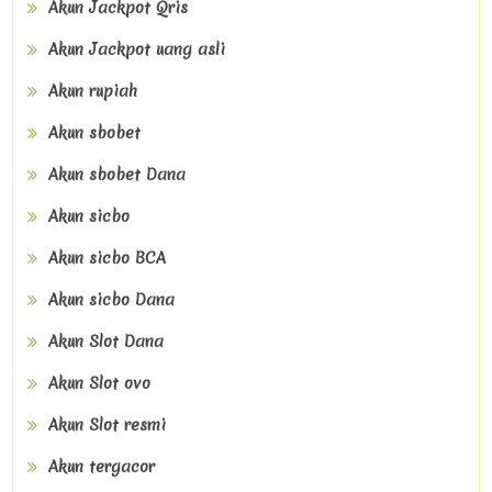
Akun Jackpot Qris
Akun Jackpot uang asli
Akun rupiah
Akun sbobet
Akun sbobet Dana
Akun sicbo
Akun sicbo BCA
Akun sicbo Dana
Akun Slot Dana
Akun Slot ovo
Akun Slot resmi
Akun tergacor