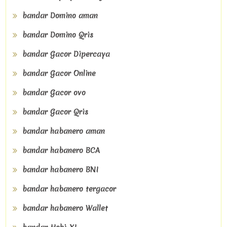
bandar Domino aman
bandar Domino Qris
bandar Gacor Dipercaya
bandar Gacor Online
bandar Gacor ovo
bandar Gacor Qris
bandar habanero aman
bandar habanero BCA
bandar habanero BNI
bandar habanero tergacor
bandar habanero Wallet