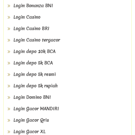
Login Bonanza BNI
Login Casino
Login Casino BRI
Login Casino tergacor
Login depo 10k BCA
Login depo 5k BCA
Login depo 5k resmi
Login depo 5k rupiah
Login Domino BNI
Login Gacor MANDIRI
Login Gacor Qris
Login Gacor XL