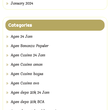
January 2024
Categories
Agen 24 Jam
Agen Bonanza Populer
Agen Casino 24 Jam
Agen Casino aman
Agen Casino bagus
Agen Casino ovo
Agen depo 10k 24 Jam
Agen depo 10k BCA