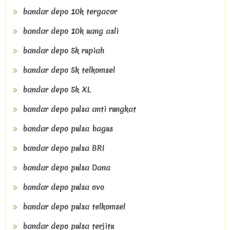
bandar depo 10k tergacor
bandar depo 10k uang asli
bandar depo 5k rupiah
bandar depo 5k telkomsel
bandar depo 5k XL
bandar depo pulsa anti rungkat
bandar depo pulsa bagus
bandar depo pulsa BRI
bandar depo pulsa Dana
bandar depo pulsa ovo
bandar depo pulsa telkomsel
bandar depo pulsa terjitu