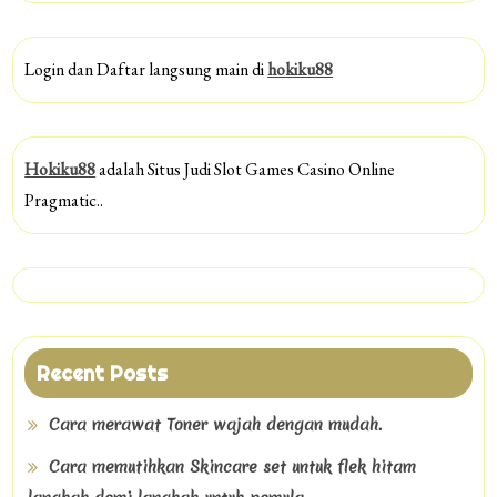
Login dan Daftar langsung main di
hokiku88
Hokiku88
adalah Situs Judi Slot Games Casino Online
Pragmatic..
Recent Posts
Cara merawat Toner wajah dengan mudah.
Cara memutihkan Skincare set untuk flek hitam