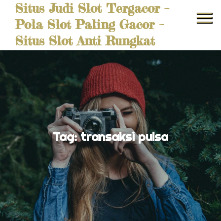
Situs Judi Slot Tergacor –
Skip
to
Pola Slot Paling Gacor –
content
Situs Slot Anti Rungkat
Tag:
transaksi pulsa