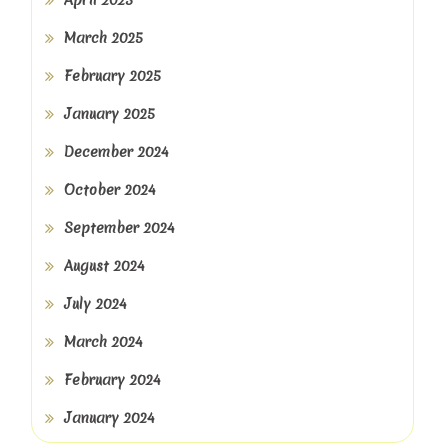
April 2025
March 2025
February 2025
January 2025
December 2024
October 2024
September 2024
August 2024
July 2024
March 2024
February 2024
January 2024