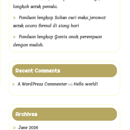
langkah untuk pemula.
Panduan lengkap Sabun cuci muka jerawat
untuk acara formal di siang hari
Panduan lengkap Gamis anak perempuan
dengan mudah.
Recent Comments
on
A WordPress Commenter
Hello world!
Archives
June 2026