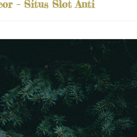
or – Situs Slot Anti