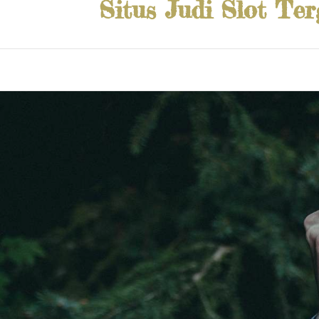
Situs Judi Slot Ter
Skip
to
content