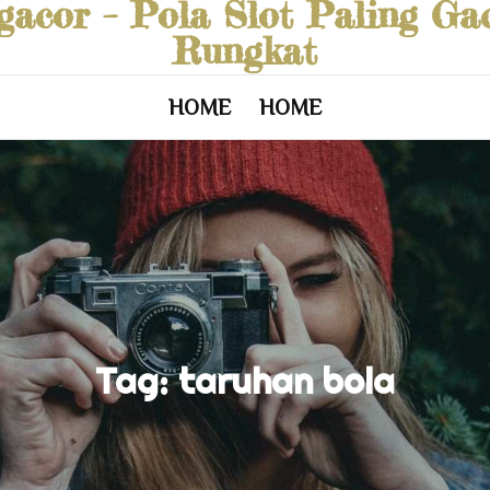
gacor – Pola Slot Paling Gac
Rungkat
HOME
HOME
Tag:
taruhan bola