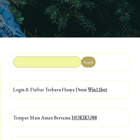
Search
Login & Daftar Terbaru Hanya Disini
Win11bet
Tempat Main Aman Bersama
HOKIKU88