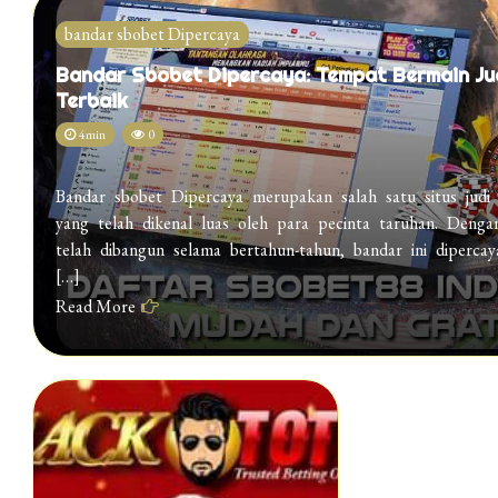
bandar sbobet Dipercaya
Bandar Sbobet Dipercaya: Tempat Bermain Jud
Terbaik
4min
0
Bandar sbobet Dipercaya merupakan salah satu situs judi
yang telah dikenal luas oleh para pecinta taruhan. Denga
telah dibangun selama bertahun-tahun, bandar ini diperca
[…]
Read More