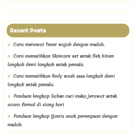
Recent Posts
Cara merawat Toner wajah dengan mudah.
Cara memutihkan Skincare set untuk flek hitam
langkah demi langkah untuk pemula.
Cara memutihkan Body wash susu langkah demi
langkah untuk pemula.
Panduan lengkap Sabun cuci muka jerawat untuk
acara formal di siang hari
Panduan lengkap Gamis anak perempuan dengan
mudah.