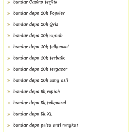
bandar Casino terjitu
bandar depo 10k Populer
bandar depo 10k Qris
bandar depo 10k rupiah
bandar depo 10k telkomsel
bandar depo 10k terbaik
bandar depo 10k tergacor
bandar depo 10k uang asli
bandar depo 5k rupiah
bandar depo 5k telkomsel
bandar depo 5k XL
bandar depo pulsa anti rungkat