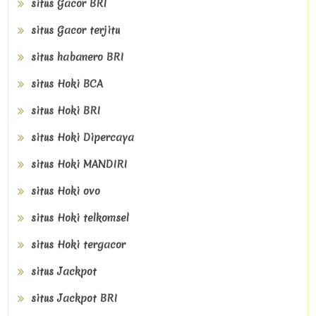
situs Gacor BRI
situs Gacor terjitu
situs habanero BRI
situs Hoki BCA
situs Hoki BRI
situs Hoki Dipercaya
situs Hoki MANDIRI
situs Hoki ovo
situs Hoki telkomsel
situs Hoki tergacor
situs Jackpot
situs Jackpot BRI