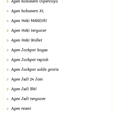
Agen habanero Dipercaya
Agen habanero XL
Agen Hoki MANDIRI
Agen Hoki tergacor
Agen Hoki Wallet
Agen Jackpot bagus
Agen Jackpot rupiah
Agen Jackpot saldo gratis
Agen Judi 24 Jam
Agen Judi BNI
Agen Judi tergacor
Agen resmi