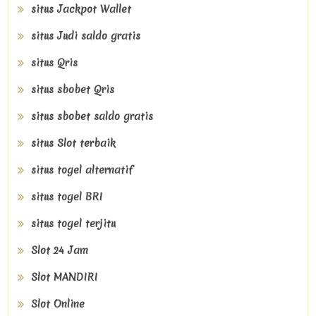
situs Jackpot Wallet
situs Judi saldo gratis
situs Qris
situs sbobet Qris
situs sbobet saldo gratis
situs Slot terbaik
situs togel alternatif
situs togel BRI
situs togel terjitu
Slot 24 Jam
Slot MANDIRI
Slot Online