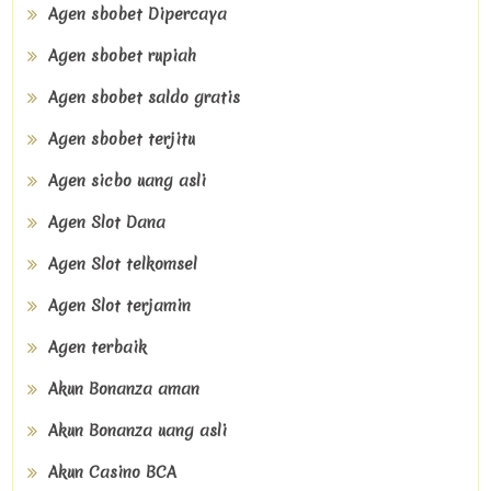
Agen sbobet Dipercaya
Agen sbobet rupiah
Agen sbobet saldo gratis
Agen sbobet terjitu
Agen sicbo uang asli
Agen Slot Dana
Agen Slot telkomsel
Agen Slot terjamin
Agen terbaik
Akun Bonanza aman
Akun Bonanza uang asli
Akun Casino BCA