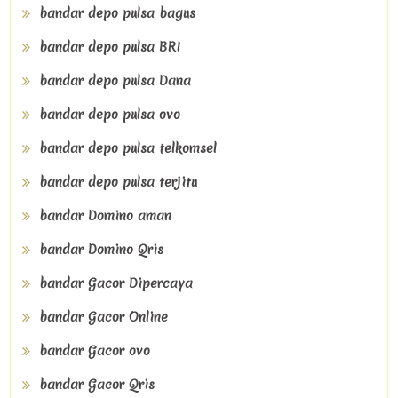
bandar depo pulsa bagus
bandar depo pulsa BRI
bandar depo pulsa Dana
bandar depo pulsa ovo
bandar depo pulsa telkomsel
bandar depo pulsa terjitu
bandar Domino aman
bandar Domino Qris
bandar Gacor Dipercaya
bandar Gacor Online
bandar Gacor ovo
bandar Gacor Qris