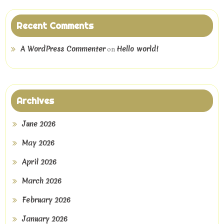
Recent Comments
on
A WordPress Commenter
Hello world!
Archives
June 2026
May 2026
April 2026
March 2026
February 2026
January 2026