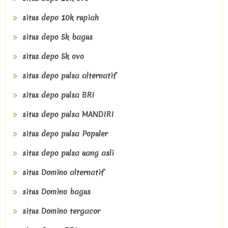
situs depo 10k rupiah
situs depo 5k bagus
situs depo 5k ovo
situs depo pulsa alternatif
situs depo pulsa BRI
situs depo pulsa MANDIRI
situs depo pulsa Populer
situs depo pulsa uang asli
situs Domino alternatif
situs Domino bagus
situs Domino tergacor