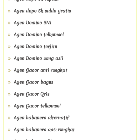
Agen depo 5k saldo gratis
Agen Domino BNI
Agen Domino telkomsel
Agen Domino terjitu
Agen Domino uang asli
Agen Gacor anti rungkat
Agen Gacor bagus
Agen Gacor Qris
Agen Gacor telkomsel
Agen habanero alternatif
Agen habanero anti rungkat