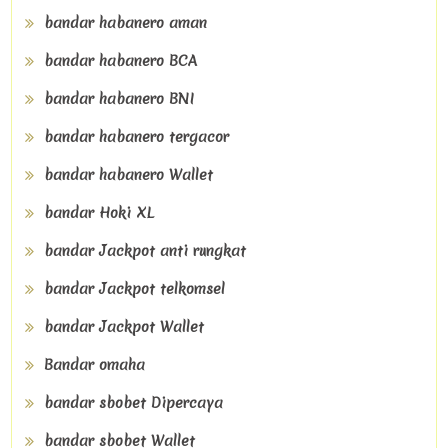
bandar habanero aman
bandar habanero BCA
bandar habanero BNI
bandar habanero tergacor
bandar habanero Wallet
bandar Hoki XL
bandar Jackpot anti rungkat
bandar Jackpot telkomsel
bandar Jackpot Wallet
Bandar omaha
bandar sbobet Dipercaya
bandar sbobet Wallet