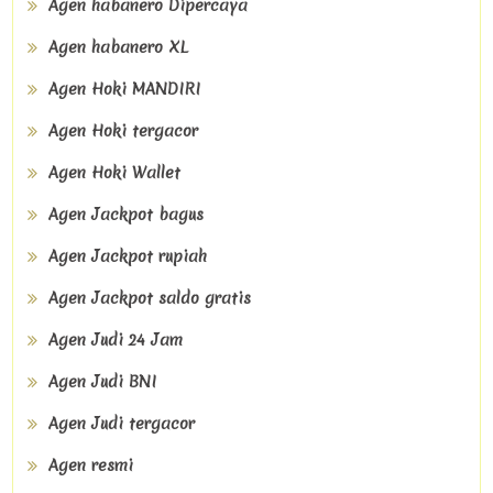
Agen habanero Dipercaya
Agen habanero XL
Agen Hoki MANDIRI
Agen Hoki tergacor
Agen Hoki Wallet
Agen Jackpot bagus
Agen Jackpot rupiah
Agen Jackpot saldo gratis
Agen Judi 24 Jam
Agen Judi BNI
Agen Judi tergacor
Agen resmi