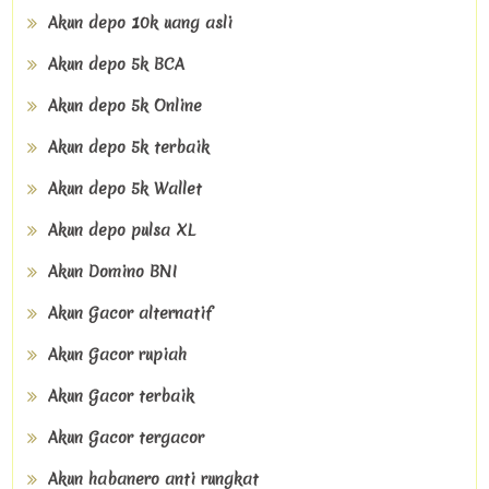
Akun depo 10k uang asli
Akun depo 5k BCA
Akun depo 5k Online
Akun depo 5k terbaik
Akun depo 5k Wallet
Akun depo pulsa XL
Akun Domino BNI
Akun Gacor alternatif
Akun Gacor rupiah
Akun Gacor terbaik
Akun Gacor tergacor
Akun habanero anti rungkat