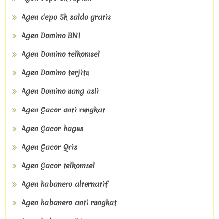
Agen depo 5k saldo gratis
Agen Domino BNI
Agen Domino telkomsel
Agen Domino terjitu
Agen Domino uang asli
Agen Gacor anti rungkat
Agen Gacor bagus
Agen Gacor Qris
Agen Gacor telkomsel
Agen habanero alternatif
Agen habanero anti rungkat