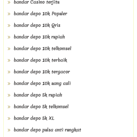
bandar Casino terjitu
bandar depo 10k Populer
bandar depo 10k Qris
bandar depo 10k rupiah
bandar depo 10k telkomsel
bandar depo 10k terbaik
bandar depo 10k tergacor
bandar depo 10k uang asli
bandar depo 5k rupiah
bandar depo 5k telkomsel
bandar depo 5k XL
bandar depo pulsa anti rungkat