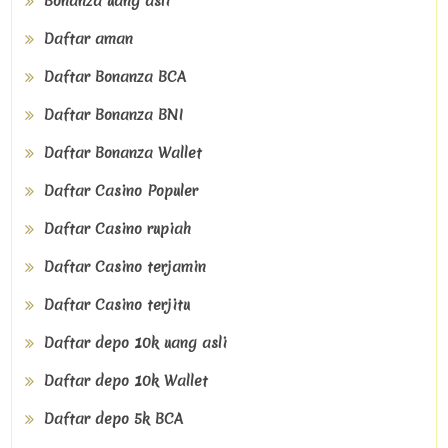
Bonanza uang asli
Daftar aman
Daftar Bonanza BCA
Daftar Bonanza BNI
Daftar Bonanza Wallet
Daftar Casino Populer
Daftar Casino rupiah
Daftar Casino terjamin
Daftar Casino terjitu
Daftar depo 10k uang asli
Daftar depo 10k Wallet
Daftar depo 5k BCA