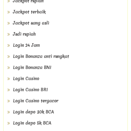
Jackpot rupiah
Jackpot terbaik
Jackpot uang asli
Judi rupiah
Login 24 Jam
Login Bonanza anti rungkat
Login Bonanza BNI
Login Casino
Login Casino BRI
Login Casino tergacor
Login depo 10k BCA
Login depo 5k BCA