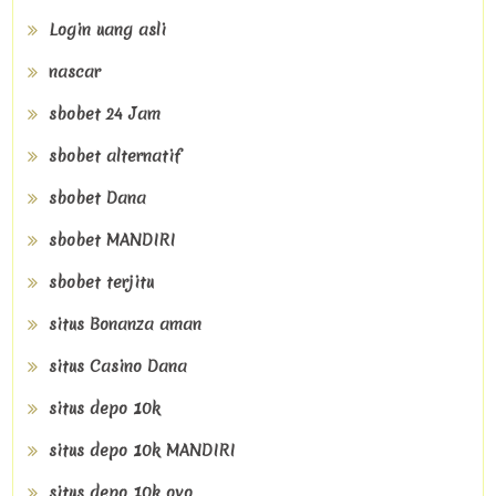
Login uang asli
nascar
sbobet 24 Jam
sbobet alternatif
sbobet Dana
sbobet MANDIRI
sbobet terjitu
situs Bonanza aman
situs Casino Dana
situs depo 10k
situs depo 10k MANDIRI
situs depo 10k ovo