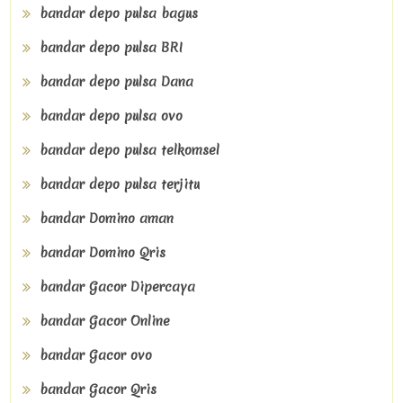
bandar depo pulsa bagus
bandar depo pulsa BRI
bandar depo pulsa Dana
bandar depo pulsa ovo
bandar depo pulsa telkomsel
bandar depo pulsa terjitu
bandar Domino aman
bandar Domino Qris
bandar Gacor Dipercaya
bandar Gacor Online
bandar Gacor ovo
bandar Gacor Qris