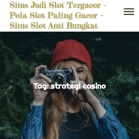
Situs Judi Slot Tergacor –
Skip
to
Pola Slot Paling Gacor –
content
Situs Slot Anti Rungkat
Tag:
strategi casino