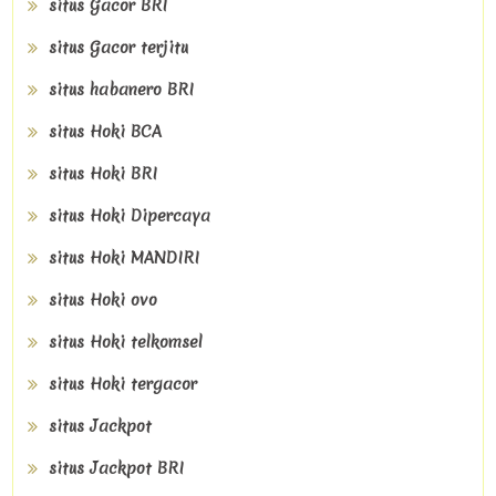
situs Gacor BRI
situs Gacor terjitu
situs habanero BRI
situs Hoki BCA
situs Hoki BRI
situs Hoki Dipercaya
situs Hoki MANDIRI
situs Hoki ovo
situs Hoki telkomsel
situs Hoki tergacor
situs Jackpot
situs Jackpot BRI