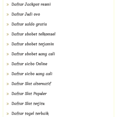
Daftar Jackpot resmi
Daftar Judi ovo
Daftar saldo gratis
Daftar sbobet telkomsel
Daftar sbobet terjamin
Daftar sbobet uang asli
Daftar sicbo Online
Daftar sicbo uang asli
Daftar Slot alternatif
Daftar Slot Populer
Daftar Slot terjitu
Daftar togel terbaik