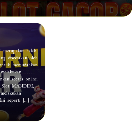
I
I Terbaik
gemar Judi
 merupakan salah
ang disediakan oleh
 untuk memudahkan
 melakukan
nkan secara online.
a Slot MANDIRI,
 melakukan
ksi seperti […]