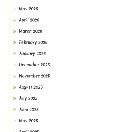
May 2026
April 2026
March 2026
February 2026
January 2026
December 2025
November 2025
August 2025
July 2025
June 2025
May 2025