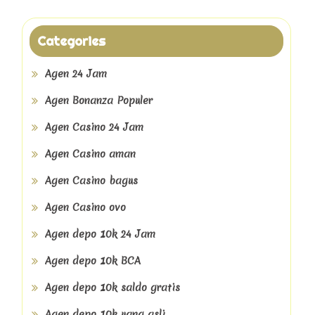
Categories
Agen 24 Jam
Agen Bonanza Populer
Agen Casino 24 Jam
Agen Casino aman
Agen Casino bagus
Agen Casino ovo
Agen depo 10k 24 Jam
Agen depo 10k BCA
Agen depo 10k saldo gratis
Agen depo 10k uang asli