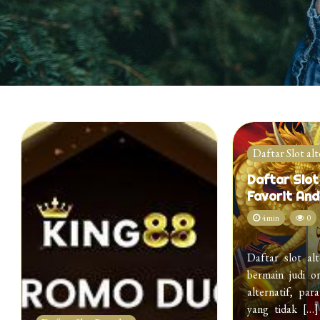
Daftar Slot alt
Daftar Slot
Favorit An
4min
0
Daftar slot al
bermain judi on
alternatif, pa
yang tidak […]