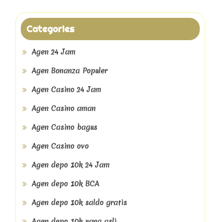
Categories
Agen 24 Jam
Agen Bonanza Populer
Agen Casino 24 Jam
Agen Casino aman
Agen Casino bagus
Agen Casino ovo
Agen depo 10k 24 Jam
Agen depo 10k BCA
Agen depo 10k saldo gratis
Agen depo 10k uang asli