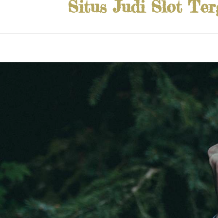
Situs Judi Slot Ter
Skip
to
content