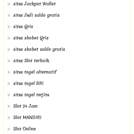
situs Jackpot Wallet
situs Judi saldo gratis
situs Qris
situs sbobet Qris
situs sbobet saldo gratis
situs Slot terbaik
situs togel alternatif
situs togel BRI
situs togel terjitu
Slot 24 Jam
Slot MANDIRI
Slot Online