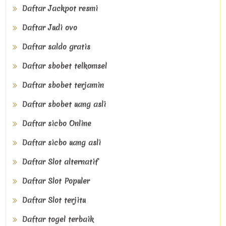
Daftar Jackpot resmi
Daftar Judi ovo
Daftar saldo gratis
Daftar sbobet telkomsel
Daftar sbobet terjamin
Daftar sbobet uang asli
Daftar sicbo Online
Daftar sicbo uang asli
Daftar Slot alternatif
Daftar Slot Populer
Daftar Slot terjitu
Daftar togel terbaik