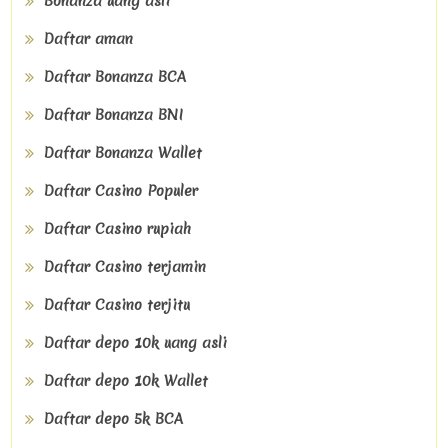
Bonanza uang asli
Daftar aman
Daftar Bonanza BCA
Daftar Bonanza BNI
Daftar Bonanza Wallet
Daftar Casino Populer
Daftar Casino rupiah
Daftar Casino terjamin
Daftar Casino terjitu
Daftar depo 10k uang asli
Daftar depo 10k Wallet
Daftar depo 5k BCA