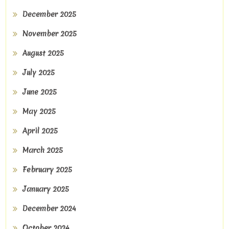
December 2025
November 2025
August 2025
July 2025
June 2025
May 2025
April 2025
March 2025
February 2025
January 2025
December 2024
October 2024