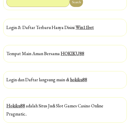
Search
Login & Daftar Terbaru Hanya Disini
Win11bet
Tempat Main Aman Bersama
HOKIKU88
Login dan Daftar langsung main di
hokiku88
Hokiku88
adalah Situs Judi Slot Games Casino Online
Pragmatic..