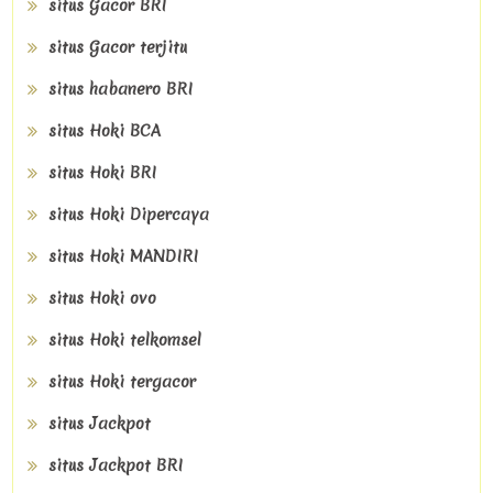
situs Gacor BRI
situs Gacor terjitu
situs habanero BRI
situs Hoki BCA
situs Hoki BRI
situs Hoki Dipercaya
situs Hoki MANDIRI
situs Hoki ovo
situs Hoki telkomsel
situs Hoki tergacor
situs Jackpot
situs Jackpot BRI