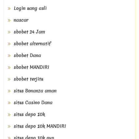
Login uang asli
nascar
sbobet 24 Jam
sbobet alternatif
sbobet Dana
sbobet MANDIRI
sbobet terjitu
situs Bonanza aman
situs Casino Dana
situs depo 10k
situs depo 10k MANDIRI
situs depo 10k ovo