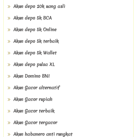
Akun depo 10k uang asli
Akun depo 5k BCA
Akun depo 5k Online
Akun depo 5k terbaik
Akun depo 5k Wallet
Akun depo pulsa XL
Akun Domino BNI
Akun Gacor alternatif
Akun Gacor rupiah
Akun Gacor terbaik
Akun Gacor tergacor
Akun habanero anti rungkat