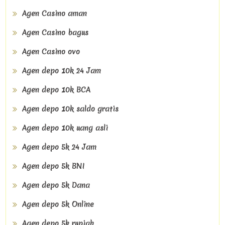
Agen Casino aman
Agen Casino bagus
Agen Casino ovo
Agen depo 10k 24 Jam
Agen depo 10k BCA
Agen depo 10k saldo gratis
Agen depo 10k uang asli
Agen depo 5k 24 Jam
Agen depo 5k BNI
Agen depo 5k Dana
Agen depo 5k Online
Agen depo 5k rupiah