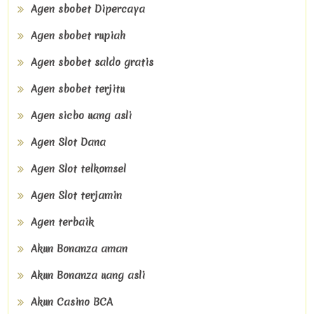
Agen sbobet Dipercaya
Agen sbobet rupiah
Agen sbobet saldo gratis
Agen sbobet terjitu
Agen sicbo uang asli
Agen Slot Dana
Agen Slot telkomsel
Agen Slot terjamin
Agen terbaik
Akun Bonanza aman
Akun Bonanza uang asli
Akun Casino BCA