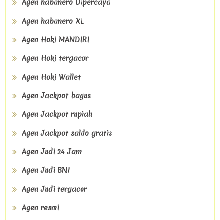
Agen habanero Dipercaya
Agen habanero XL
Agen Hoki MANDIRI
Agen Hoki tergacor
Agen Hoki Wallet
Agen Jackpot bagus
Agen Jackpot rupiah
Agen Jackpot saldo gratis
Agen Judi 24 Jam
Agen Judi BNI
Agen Judi tergacor
Agen resmi