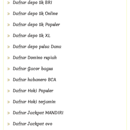
Daftar depo 5k BRI
Daftar depo 5k Online
Daftar depo 5k Populer
Daftar depo 5k XL
Daftar depo pulsa Dana
Daftar Domino rupiah
Daftar Gacor bagus
Daftar habanero BCA
Daftar Hoki Populer
Daftar Hoki terjamin
Daftar Jackpot MANDIRI
Daftar Jackpot ovo