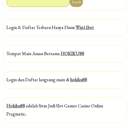
Search
Login & Daftar Terbaru Hanya Disini
Win11bet
Tempat Main Aman Bersama
HOKIKU88
Login dan Daftar langsung main di
hokiku88
Hokiku88
adalah Situs Judi Slot Games Casino Online
Pragmatic..