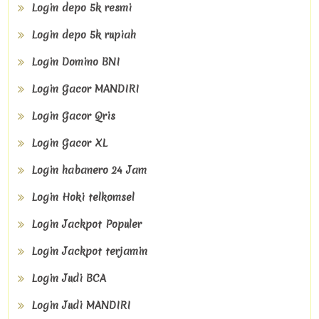
Login depo 5k resmi
Login depo 5k rupiah
Login Domino BNI
Login Gacor MANDIRI
Login Gacor Qris
Login Gacor XL
Login habanero 24 Jam
Login Hoki telkomsel
Login Jackpot Populer
Login Jackpot terjamin
Login Judi BCA
Login Judi MANDIRI