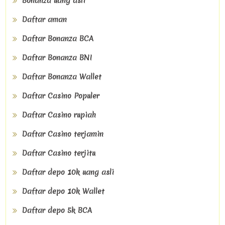
Bonanza uang asli
Daftar aman
Daftar Bonanza BCA
Daftar Bonanza BNI
Daftar Bonanza Wallet
Daftar Casino Populer
Daftar Casino rupiah
Daftar Casino terjamin
Daftar Casino terjitu
Daftar depo 10k uang asli
Daftar depo 10k Wallet
Daftar depo 5k BCA