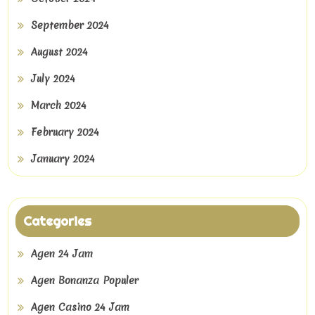
September 2024
August 2024
July 2024
March 2024
February 2024
January 2024
Categories
Agen 24 Jam
Agen Bonanza Populer
Agen Casino 24 Jam