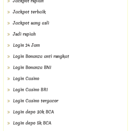
Jackpot rupiah
Jackpot terbaik
Jackpot uang asli
Judi rupiah
Login 24 Jam
Login Bonanza anti rungkat
Login Bonanza BNI
Login Casino
Login Casino BRI
Login Casino tergacor
Login depo 10k BCA
Login depo 5k BCA