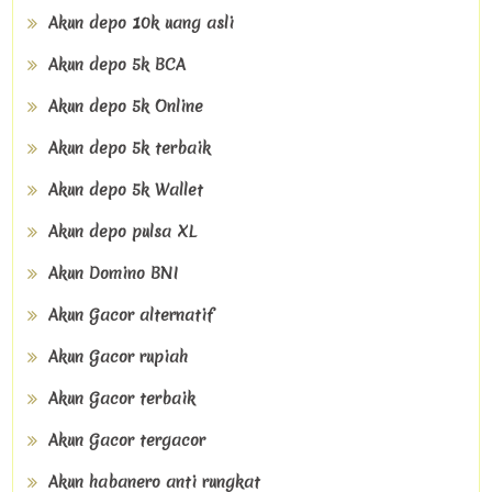
Akun depo 10k uang asli
Akun depo 5k BCA
Akun depo 5k Online
Akun depo 5k terbaik
Akun depo 5k Wallet
Akun depo pulsa XL
Akun Domino BNI
Akun Gacor alternatif
Akun Gacor rupiah
Akun Gacor terbaik
Akun Gacor tergacor
Akun habanero anti rungkat