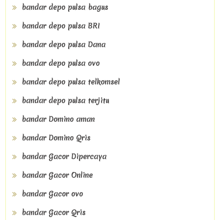
bandar depo pulsa bagus
bandar depo pulsa BRI
bandar depo pulsa Dana
bandar depo pulsa ovo
bandar depo pulsa telkomsel
bandar depo pulsa terjitu
bandar Domino aman
bandar Domino Qris
bandar Gacor Dipercaya
bandar Gacor Online
bandar Gacor ovo
bandar Gacor Qris