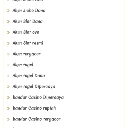
Akun sicbo Dana
Akun Slot Dana
Akun Slot ovo
Akun Slot resmi
Akun tergacor
Akun togel
Akun togel Dana
Akun togel Dipercaya
bandar Casino Dipercaya
bandar Casino rupiah
bandar Casino tergacor