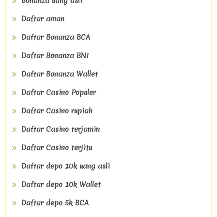
Bonanza uang asli
Daftar aman
Daftar Bonanza BCA
Daftar Bonanza BNI
Daftar Bonanza Wallet
Daftar Casino Populer
Daftar Casino rupiah
Daftar Casino terjamin
Daftar Casino terjitu
Daftar depo 10k uang asli
Daftar depo 10k Wallet
Daftar depo 5k BCA