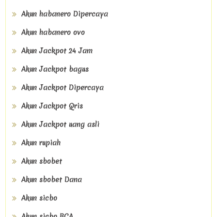
Akun habanero Dipercaya
Akun habanero ovo
Akun Jackpot 24 Jam
Akun Jackpot bagus
Akun Jackpot Dipercaya
Akun Jackpot Qris
Akun Jackpot uang asli
Akun rupiah
Akun sbobet
Akun sbobet Dana
Akun sicbo
Akun sicbo BCA