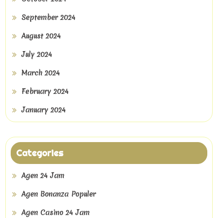
September 2024
August 2024
July 2024
March 2024
February 2024
January 2024
Categories
Agen 24 Jam
Agen Bonanza Populer
Agen Casino 24 Jam