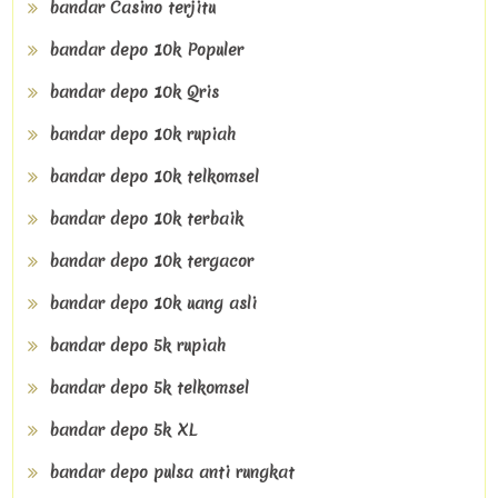
bandar Casino terjitu
bandar depo 10k Populer
bandar depo 10k Qris
bandar depo 10k rupiah
bandar depo 10k telkomsel
bandar depo 10k terbaik
bandar depo 10k tergacor
bandar depo 10k uang asli
bandar depo 5k rupiah
bandar depo 5k telkomsel
bandar depo 5k XL
bandar depo pulsa anti rungkat