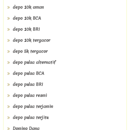
depo 10k aman
depo 10k BCA
depo 10k BRI
depo 10k tergacor
depo 5k tergacor
depo pulsa alternatif
depo pulsa BCA
depo pulsa BRI
depo pulsa resmi
depo pulsa terjamin
depo pulsa terjitu
Domino Dana