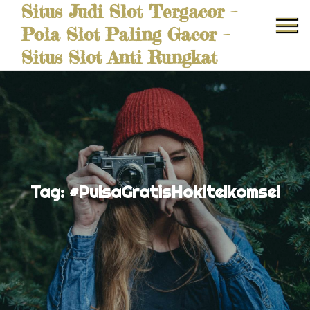
Situs Judi Slot Tergacor –
Skip
to
Pola Slot Paling Gacor –
content
Situs Slot Anti Rungkat
Tag:
#PulsaGratisHokitelkomsel