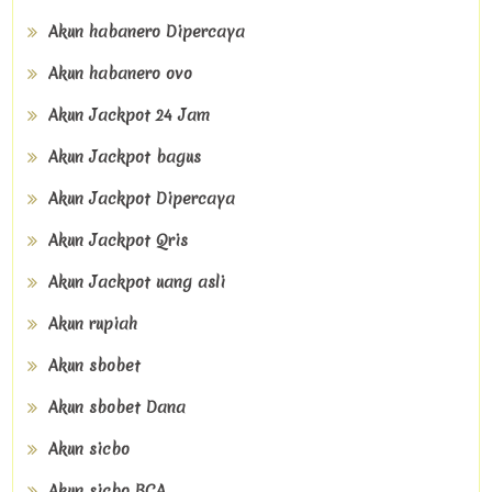
Akun habanero Dipercaya
Akun habanero ovo
Akun Jackpot 24 Jam
Akun Jackpot bagus
Akun Jackpot Dipercaya
Akun Jackpot Qris
Akun Jackpot uang asli
Akun rupiah
Akun sbobet
Akun sbobet Dana
Akun sicbo
Akun sicbo BCA