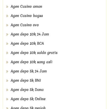
Agen Casino aman
Agen Casino bagus
Agen Casino ovo
Agen depo 10k 24 Jam
Agen depo 10k BCA
Agen depo 10k saldo gratis
Agen depo 10k uang asli
Agen depo 5k 24 Jam
Agen depo 5k BNI
Agen depo 5k Dana
Agen depo 5k Online
Agen depo 5k rupiah