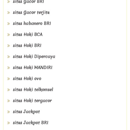
situs Gacor BRI
situs Gacor terjitu
situs habanero BRI
situs Hoki BCA
situs Hoki BRI
situs Hoki Dipercaya
situs Hoki MANDIRI
situs Hoki ovo
situs Hoki telkomsel
situs Hoki tergacor
situs Jackpot
situs Jackpot BRI