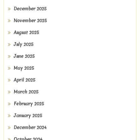
December 2025
November 2025
August 2025
July 2025
June 2025
May 2025
April 2025
March 2025
February 2025
January 2025
December 2024
October 2024