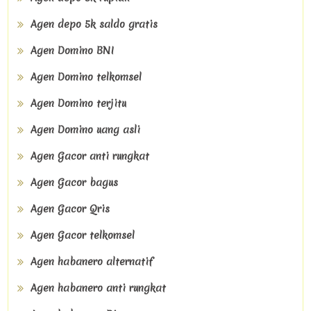
Agen depo 5k saldo gratis
Agen Domino BNI
Agen Domino telkomsel
Agen Domino terjitu
Agen Domino uang asli
Agen Gacor anti rungkat
Agen Gacor bagus
Agen Gacor Qris
Agen Gacor telkomsel
Agen habanero alternatif
Agen habanero anti rungkat