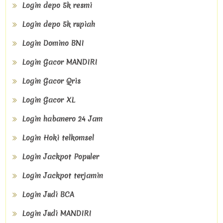
Login depo 5k resmi
Login depo 5k rupiah
Login Domino BNI
Login Gacor MANDIRI
Login Gacor Qris
Login Gacor XL
Login habanero 24 Jam
Login Hoki telkomsel
Login Jackpot Populer
Login Jackpot terjamin
Login Judi BCA
Login Judi MANDIRI