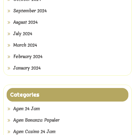
September 2024
August 2024
July 2024
March 2024
February 2024
January 2024
Categories
Agen 24 Jam
Agen Bonanza Populer
Agen Casino 24 Jam