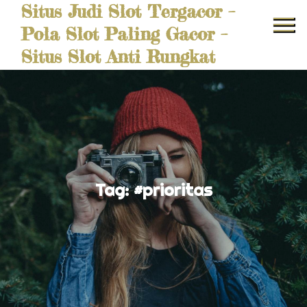
Situs Judi Slot Tergacor –
Skip
to
Pola Slot Paling Gacor –
content
Situs Slot Anti Rungkat
Tag:
#prioritas