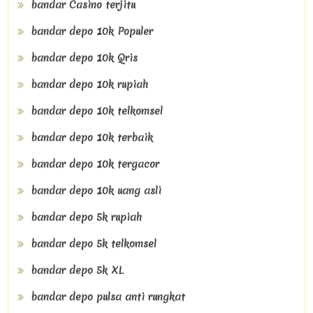
bandar Casino terjitu
bandar depo 10k Populer
bandar depo 10k Qris
bandar depo 10k rupiah
bandar depo 10k telkomsel
bandar depo 10k terbaik
bandar depo 10k tergacor
bandar depo 10k uang asli
bandar depo 5k rupiah
bandar depo 5k telkomsel
bandar depo 5k XL
bandar depo pulsa anti rungkat