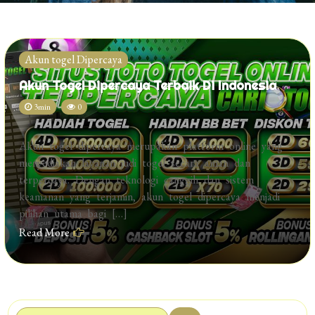
Akun togel Dipercaya
Akun Togel Dipercaya Terbaik Di Indonesia
3min
0
Akun togel dipercaya merupakan platform online yang
menyediakan layanan judi togel secara aman dan
terpercaya. Dengan teknologi canggih dan sistem
keamanan yang terjamin, akun togel dipercaya menjadi
pilihan utama bagi […]
Read More