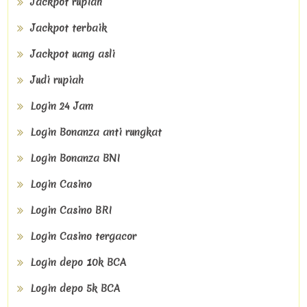
Jackpot rupiah
Jackpot terbaik
Jackpot uang asli
Judi rupiah
Login 24 Jam
Login Bonanza anti rungkat
Login Bonanza BNI
Login Casino
Login Casino BRI
Login Casino tergacor
Login depo 10k BCA
Login depo 5k BCA