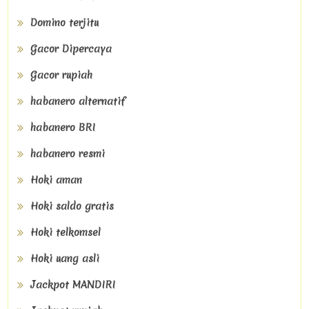
Domino terjitu
Gacor Dipercaya
Gacor rupiah
habanero alternatif
habanero BRI
habanero resmi
Hoki aman
Hoki saldo gratis
Hoki telkomsel
Hoki uang asli
Jackpot MANDIRI