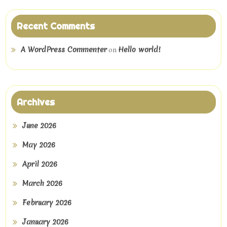
Recent Comments
on
A WordPress Commenter
Hello world!
Archives
June 2026
May 2026
April 2026
March 2026
February 2026
January 2026