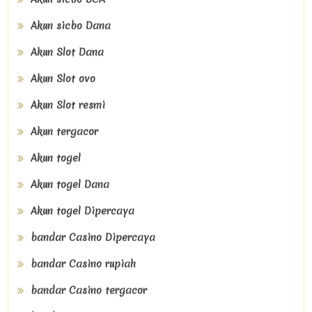
Akun sicbo Dana
Akun Slot Dana
Akun Slot ovo
Akun Slot resmi
Akun tergacor
Akun togel
Akun togel Dana
Akun togel Dipercaya
bandar Casino Dipercaya
bandar Casino rupiah
bandar Casino tergacor