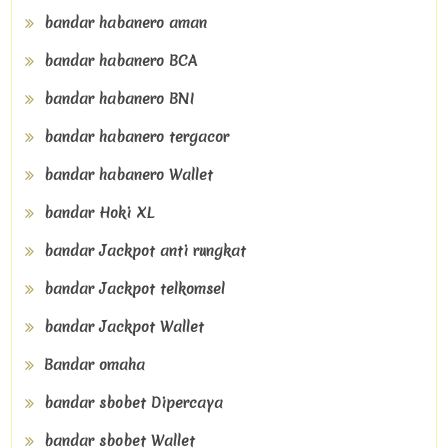
bandar habanero aman
bandar habanero BCA
bandar habanero BNI
bandar habanero tergacor
bandar habanero Wallet
bandar Hoki XL
bandar Jackpot anti rungkat
bandar Jackpot telkomsel
bandar Jackpot Wallet
Bandar omaha
bandar sbobet Dipercaya
bandar sbobet Wallet