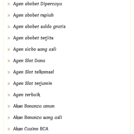
Agen sbobet Dipercaya
Agen sbobet rupiah
Agen sbobet saldo gratis
Agen sbobet terjitu
Agen sicbo uang asli
Agen Slot Dana
Agen Slot telkomsel
Agen Slot terjamin
Agen terbaik
Akun Bonanza aman
Akun Bonanza uang asli
Akun Casino BCA