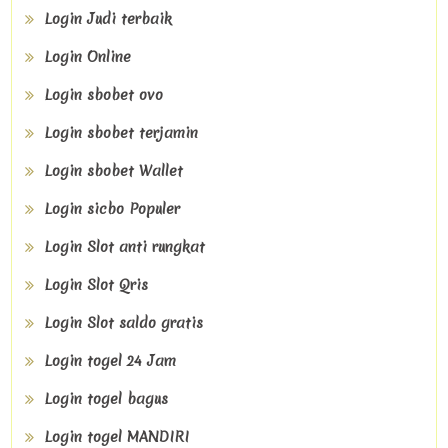
Login Judi terbaik
Login Online
Login sbobet ovo
Login sbobet terjamin
Login sbobet Wallet
Login sicbo Populer
Login Slot anti rungkat
Login Slot Qris
Login Slot saldo gratis
Login togel 24 Jam
Login togel bagus
Login togel MANDIRI