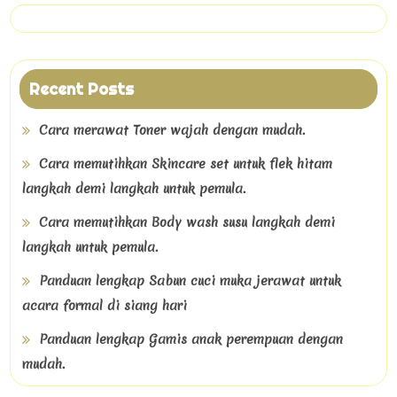
Recent Posts
Cara merawat Toner wajah dengan mudah.
Cara memutihkan Skincare set untuk flek hitam
langkah demi langkah untuk pemula.
Cara memutihkan Body wash susu langkah demi
langkah untuk pemula.
Panduan lengkap Sabun cuci muka jerawat untuk
acara formal di siang hari
Panduan lengkap Gamis anak perempuan dengan
mudah.