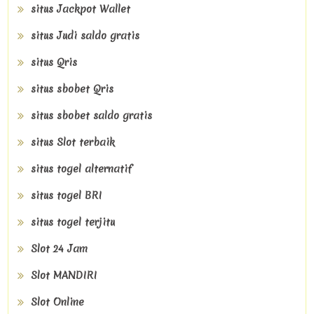
situs Jackpot Wallet
situs Judi saldo gratis
situs Qris
situs sbobet Qris
situs sbobet saldo gratis
situs Slot terbaik
situs togel alternatif
situs togel BRI
situs togel terjitu
Slot 24 Jam
Slot MANDIRI
Slot Online