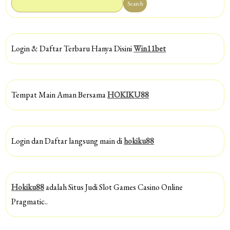
Search
Login & Daftar Terbaru Hanya Disini
Win11bet
Tempat Main Aman Bersama
HOKIKU88
Login dan Daftar langsung main di
hokiku88
Hokiku88
adalah Situs Judi Slot Games Casino Online
Pragmatic..