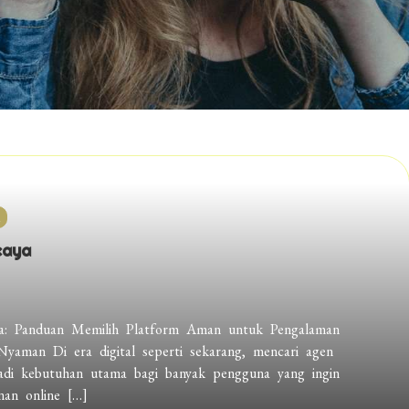
caya
a: Panduan Memilih Platform Aman untuk Pengalaman
yaman Di era digital seperti sekarang, mencari agen
adi kebutuhan utama bagi banyak pengguna yang ingin
nan online […]