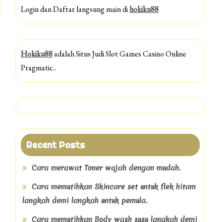
Login dan Daftar langsung main di
hokiku88
Hokiku88
adalah Situs Judi Slot Games Casino Online
Pragmatic..
Recent Posts
Cara merawat Toner wajah dengan mudah.
Cara memutihkan Skincare set untuk flek hitam
langkah demi langkah untuk pemula.
Cara memutihkan Body wash susu langkah demi