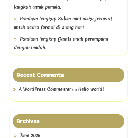
langkah untuk pemula.
Panduan lengkap Sabun cuci muka jerawat
untuk acara formal di siang hari
Panduan lengkap Gamis anak perempuan
dengan mudah.
Recent Comments
on
A WordPress Commenter
Hello world!
Archives
June 2026