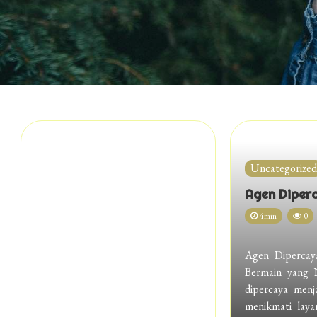
Uncategorized
Agen Diper
4min
0
Agen Dipercay
Bermain yang N
dipercaya menj
menikmati laya