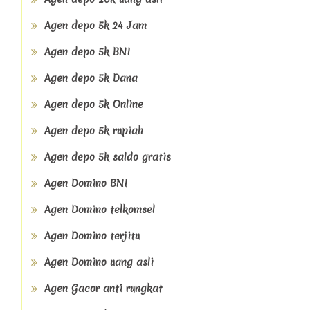
Agen depo 5k 24 Jam
Agen depo 5k BNI
Agen depo 5k Dana
Agen depo 5k Online
Agen depo 5k rupiah
Agen depo 5k saldo gratis
Agen Domino BNI
Agen Domino telkomsel
Agen Domino terjitu
Agen Domino uang asli
Agen Gacor anti rungkat