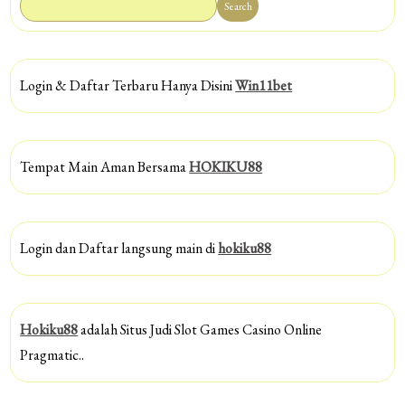
Search
Login & Daftar Terbaru Hanya Disini
Win11bet
Tempat Main Aman Bersama
HOKIKU88
Login dan Daftar langsung main di
hokiku88
Hokiku88
adalah Situs Judi Slot Games Casino Online
Pragmatic..