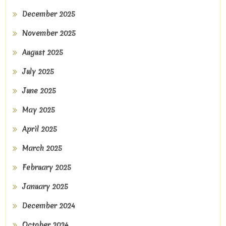
December 2025
November 2025
August 2025
July 2025
June 2025
May 2025
April 2025
March 2025
February 2025
January 2025
December 2024
October 2024