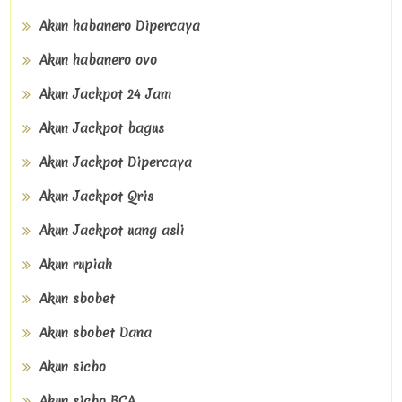
Akun habanero Dipercaya
Akun habanero ovo
Akun Jackpot 24 Jam
Akun Jackpot bagus
Akun Jackpot Dipercaya
Akun Jackpot Qris
Akun Jackpot uang asli
Akun rupiah
Akun sbobet
Akun sbobet Dana
Akun sicbo
Akun sicbo BCA