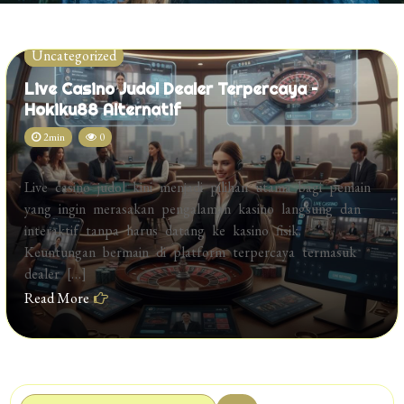
Uncategorized
Live Casino Judol Dealer Terpercaya –
Hokiku88 Alternatif
2min
0
Live casino judol kini menjadi pilihan utama bagi pemain
yang ingin merasakan pengalaman kasino langsung dan
interaktif tanpa harus datang ke kasino fisik.
Keuntungan bermain di platform terpercaya termasuk
dealer […]
Read More