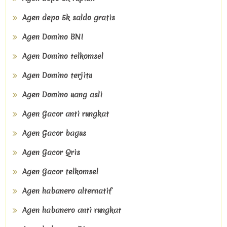
Agen depo 5k saldo gratis
Agen Domino BNI
Agen Domino telkomsel
Agen Domino terjitu
Agen Domino uang asli
Agen Gacor anti rungkat
Agen Gacor bagus
Agen Gacor Qris
Agen Gacor telkomsel
Agen habanero alternatif
Agen habanero anti rungkat