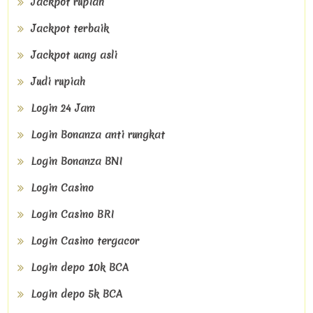
Jackpot rupiah
Jackpot terbaik
Jackpot uang asli
Judi rupiah
Login 24 Jam
Login Bonanza anti rungkat
Login Bonanza BNI
Login Casino
Login Casino BRI
Login Casino tergacor
Login depo 10k BCA
Login depo 5k BCA