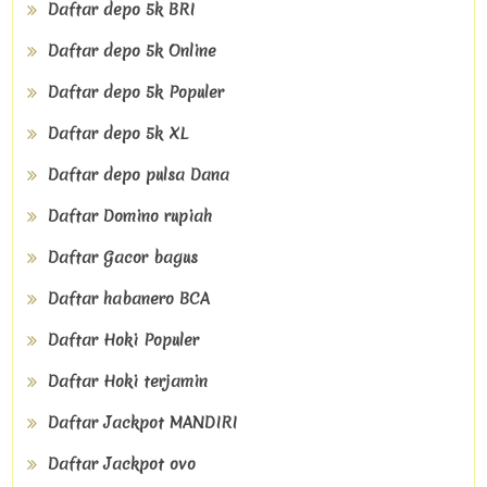
Daftar depo 5k BRI
Daftar depo 5k Online
Daftar depo 5k Populer
Daftar depo 5k XL
Daftar depo pulsa Dana
Daftar Domino rupiah
Daftar Gacor bagus
Daftar habanero BCA
Daftar Hoki Populer
Daftar Hoki terjamin
Daftar Jackpot MANDIRI
Daftar Jackpot ovo