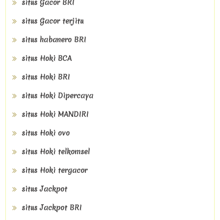
situs Gacor BRI
situs Gacor terjitu
situs habanero BRI
situs Hoki BCA
situs Hoki BRI
situs Hoki Dipercaya
situs Hoki MANDIRI
situs Hoki ovo
situs Hoki telkomsel
situs Hoki tergacor
situs Jackpot
situs Jackpot BRI