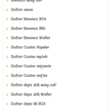
Bonanza uang asli
Daftar aman
Daftar Bonanza BCA
Daftar Bonanza BNI
Daftar Bonanza Wallet
Daftar Casino Populer
Daftar Casino rupiah
Daftar Casino terjamin
Daftar Casino terjitu
Daftar depo 10k uang asli
Daftar depo 10k Wallet
Daftar depo 5k BCA