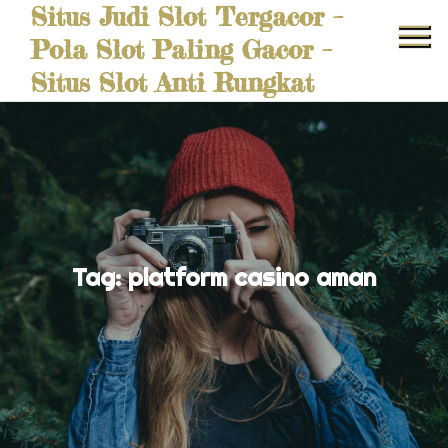
Situs Judi Slot Tergacor –
Skip
to
Pola Slot Paling Gacor –
content
Situs Slot Anti Rungkat
Tag:
platform casino aman