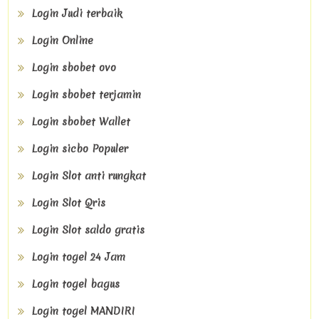
Login Judi terbaik
Login Online
Login sbobet ovo
Login sbobet terjamin
Login sbobet Wallet
Login sicbo Populer
Login Slot anti rungkat
Login Slot Qris
Login Slot saldo gratis
Login togel 24 Jam
Login togel bagus
Login togel MANDIRI