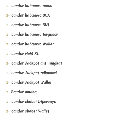
bandar habanero aman
bandar habanero BCA
bandar habanero BNI
bandar habanero tergacor
bandar habanero Wallet
bandar Hoki XL
bandar Jackpot anti rungkat
bandar Jackpot telkomsel
bandar Jackpot Wallet
Bandar omaha
bandar sbobet Dipercaya
bandar sbobet Wallet