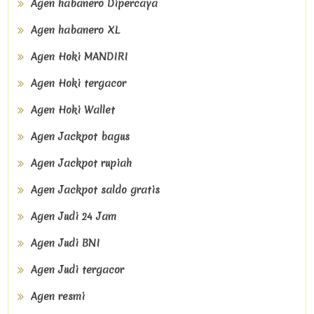
Agen habanero Dipercaya
Agen habanero XL
Agen Hoki MANDIRI
Agen Hoki tergacor
Agen Hoki Wallet
Agen Jackpot bagus
Agen Jackpot rupiah
Agen Jackpot saldo gratis
Agen Judi 24 Jam
Agen Judi BNI
Agen Judi tergacor
Agen resmi