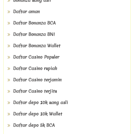
Bonanza uang asli
Daftar aman
Daftar Bonanza BCA
Daftar Bonanza BNI
Daftar Bonanza Wallet
Daftar Casino Populer
Daftar Casino rupiah
Daftar Casino terjamin
Daftar Casino terjitu
Daftar depo 10k uang asli
Daftar depo 10k Wallet
Daftar depo 5k BCA