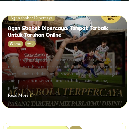
Agen sbobet Dipercaya
Agen Sbobet Dipercaya: Tempat Terbaik
Untuk Taruhan Online
3min
0
Agen sbobet dipercaya merupakan salah satu tempat
terbaik untuk para pecinta judi online. Dengan reputasi
yang sudah terbukti, agen sbobet menyediakan berbagai
jenis permainan seperti taruhan bola, casino online,
poker, […]
Read More