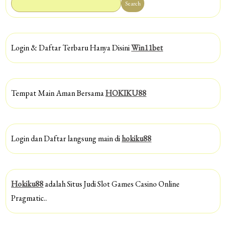
Search
Login & Daftar Terbaru Hanya Disini
Win11bet
Tempat Main Aman Bersama
HOKIKU88
Login dan Daftar langsung main di
hokiku88
Hokiku88
adalah Situs Judi Slot Games Casino Online
Pragmatic..