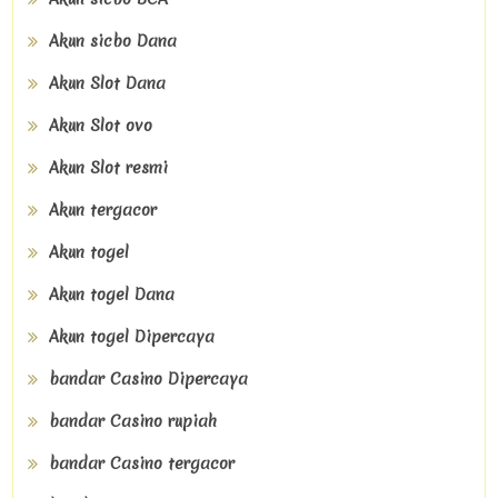
Akun sicbo Dana
Akun Slot Dana
Akun Slot ovo
Akun Slot resmi
Akun tergacor
Akun togel
Akun togel Dana
Akun togel Dipercaya
bandar Casino Dipercaya
bandar Casino rupiah
bandar Casino tergacor