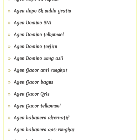
Agen depo 5k saldo gratis
Agen Domino BNI
Agen Domino telkomsel
Agen Domino terjitu
Agen Domino uang asli
Agen Gacor anti rungkat
Agen Gacor bagus
Agen Gacor Qris
Agen Gacor telkomsel
Agen habanero alternatif
Agen habanero anti rungkat