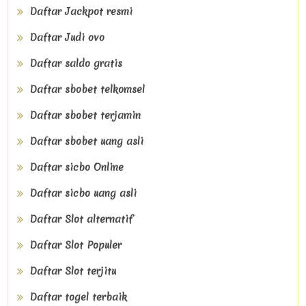
Daftar Jackpot resmi
Daftar Judi ovo
Daftar saldo gratis
Daftar sbobet telkomsel
Daftar sbobet terjamin
Daftar sbobet uang asli
Daftar sicbo Online
Daftar sicbo uang asli
Daftar Slot alternatif
Daftar Slot Populer
Daftar Slot terjitu
Daftar togel terbaik