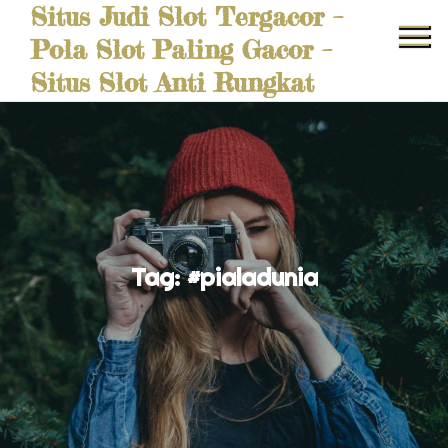
Situs Judi Slot Tergacor –
Skip
to
Pola Slot Paling Gacor –
content
Situs Slot Anti Rungkat
Tag:
#pialadunia