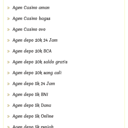
Agen Casino aman
Agen Casino bagus
Agen Casino ovo
Agen depo 10k 24 Jam
Agen depo 10k BCA
Agen depo 10k saldo gratis
Agen depo 10k uang asli
Agen depo 5k 24 Jam
Agen depo 5k BNI
Agen depo 5k Dana
Agen depo 5k Online
Agen depo 5k rupiah