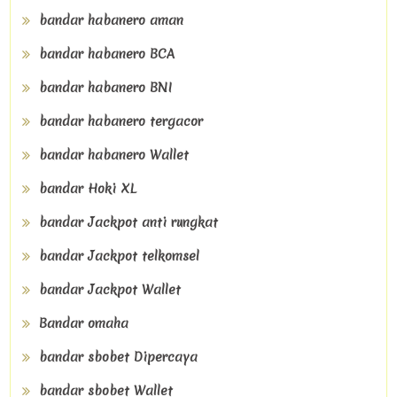
bandar habanero aman
bandar habanero BCA
bandar habanero BNI
bandar habanero tergacor
bandar habanero Wallet
bandar Hoki XL
bandar Jackpot anti rungkat
bandar Jackpot telkomsel
bandar Jackpot Wallet
Bandar omaha
bandar sbobet Dipercaya
bandar sbobet Wallet