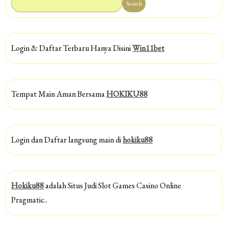
Search
Login & Daftar Terbaru Hanya Disini
Win11bet
Tempat Main Aman Bersama
HOKIKU88
Login dan Daftar langsung main di
hokiku88
Hokiku88
adalah Situs Judi Slot Games Casino Online
Pragmatic..