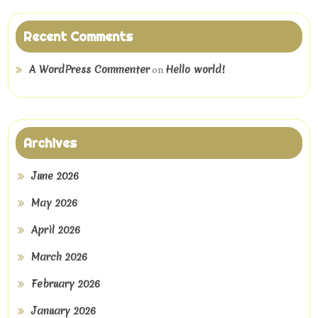
Recent Comments
on
A WordPress Commenter
Hello world!
Archives
June 2026
May 2026
April 2026
March 2026
February 2026
January 2026