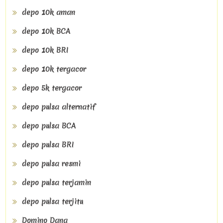
depo 10k aman
depo 10k BCA
depo 10k BRI
depo 10k tergacor
depo 5k tergacor
depo pulsa alternatif
depo pulsa BCA
depo pulsa BRI
depo pulsa resmi
depo pulsa terjamin
depo pulsa terjitu
Domino Dana