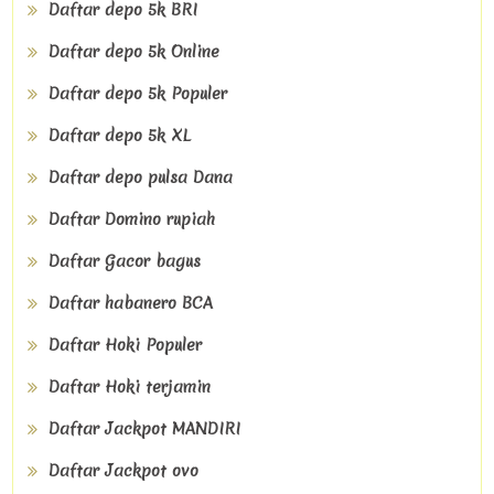
Daftar depo 5k BRI
Daftar depo 5k Online
Daftar depo 5k Populer
Daftar depo 5k XL
Daftar depo pulsa Dana
Daftar Domino rupiah
Daftar Gacor bagus
Daftar habanero BCA
Daftar Hoki Populer
Daftar Hoki terjamin
Daftar Jackpot MANDIRI
Daftar Jackpot ovo