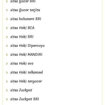
situs Gacor BRI
situs Gacor terjitu
situs habanero BRI
situs Hoki BCA
situs Hoki BRI
situs Hoki Dipercaya
situs Hoki MANDIRI
situs Hoki ovo
situs Hoki telkomsel
situs Hoki tergacor
situs Jackpot
situs Jackpot BRI