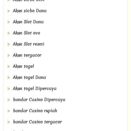
Akun sicbo Dana
Akun Slot Dana
Akun Slot ovo
Akun Slot resmi
Akun tergacor
Akun togel
Akun togel Dana
Akun togel Dipercaya
bandar Casino Dipercaya
bandar Casino rupiah
bandar Casino tergacor