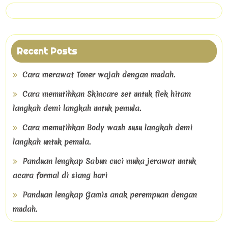
Recent Posts
Cara merawat Toner wajah dengan mudah.
Cara memutihkan Skincare set untuk flek hitam
langkah demi langkah untuk pemula.
Cara memutihkan Body wash susu langkah demi
langkah untuk pemula.
Panduan lengkap Sabun cuci muka jerawat untuk
acara formal di siang hari
Panduan lengkap Gamis anak perempuan dengan
mudah.