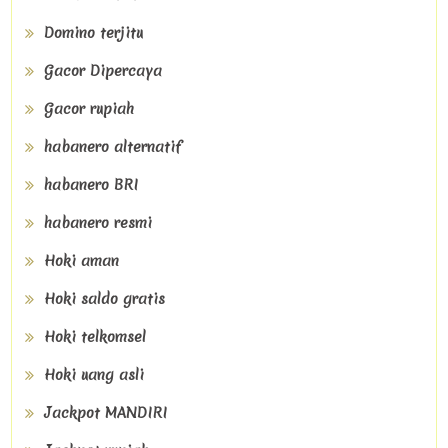
Domino terjitu
Gacor Dipercaya
Gacor rupiah
habanero alternatif
habanero BRI
habanero resmi
Hoki aman
Hoki saldo gratis
Hoki telkomsel
Hoki uang asli
Jackpot MANDIRI