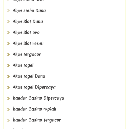
Akun sicbo Dana
Akun Slot Dana
Akun Slot ovo
Akun Slot resmi
Akun tergacor
Akun togel
Akun togel Dana
Akun togel Dipercaya
bandar Casino Dipercaya
bandar Casino rupiah
bandar Casino tergacor