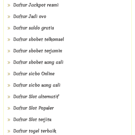
Daftar Jackpot resmi
Daftar Judi ovo
Daftar saldo gratis
Daftar sbobet telkomsel
Daftar sbobet terjamin
Daftar sbobet uang asli
Daftar sicbo Online
Daftar sicbo uang asli
Daftar Slot alternatif
Daftar Slot Populer
Daftar Slot terjitu
Daftar togel terbaik