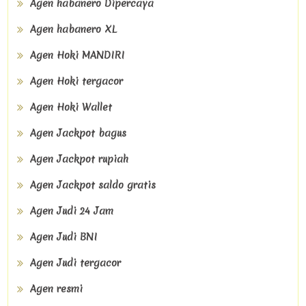
Agen habanero Dipercaya
Agen habanero XL
Agen Hoki MANDIRI
Agen Hoki tergacor
Agen Hoki Wallet
Agen Jackpot bagus
Agen Jackpot rupiah
Agen Jackpot saldo gratis
Agen Judi 24 Jam
Agen Judi BNI
Agen Judi tergacor
Agen resmi