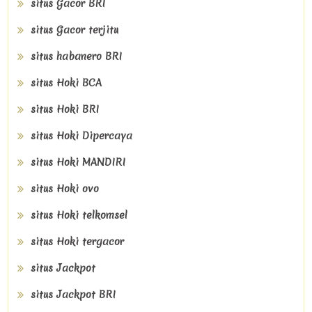
situs Gacor BRI
situs Gacor terjitu
situs habanero BRI
situs Hoki BCA
situs Hoki BRI
situs Hoki Dipercaya
situs Hoki MANDIRI
situs Hoki ovo
situs Hoki telkomsel
situs Hoki tergacor
situs Jackpot
situs Jackpot BRI