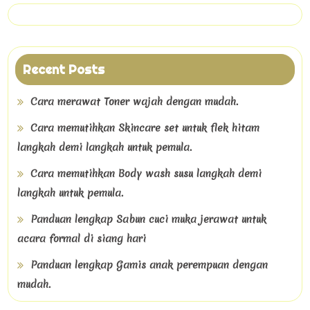
Recent Posts
Cara merawat Toner wajah dengan mudah.
Cara memutihkan Skincare set untuk flek hitam
langkah demi langkah untuk pemula.
Cara memutihkan Body wash susu langkah demi
langkah untuk pemula.
Panduan lengkap Sabun cuci muka jerawat untuk
acara formal di siang hari
Panduan lengkap Gamis anak perempuan dengan
mudah.