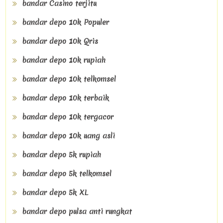
bandar Casino terjitu
bandar depo 10k Populer
bandar depo 10k Qris
bandar depo 10k rupiah
bandar depo 10k telkomsel
bandar depo 10k terbaik
bandar depo 10k tergacor
bandar depo 10k uang asli
bandar depo 5k rupiah
bandar depo 5k telkomsel
bandar depo 5k XL
bandar depo pulsa anti rungkat