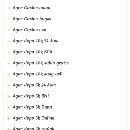
Agen Casino aman
Agen Casino bagus
Agen Casino ovo
Agen depo 10k 24 Jam
Agen depo 10k BCA
Agen depo 10k saldo gratis
Agen depo 10k uang asli
Agen depo 5k 24 Jam
Agen depo 5k BNI
Agen depo 5k Dana
Agen depo 5k Online
Agen depo 5k rupiah