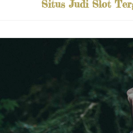
Situs Judi Slot Ter
Skip
to
content