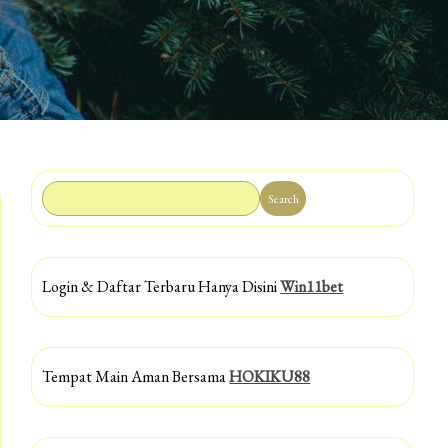
Search
Login & Daftar Terbaru Hanya Disini
Win11bet
Tempat Main Aman Bersama
HOKIKU88