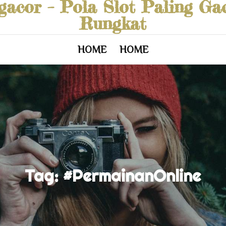
gacor – Pola Slot Paling Gac
Rungkat
HOME
HOME
Tag:
#PermainanOnline