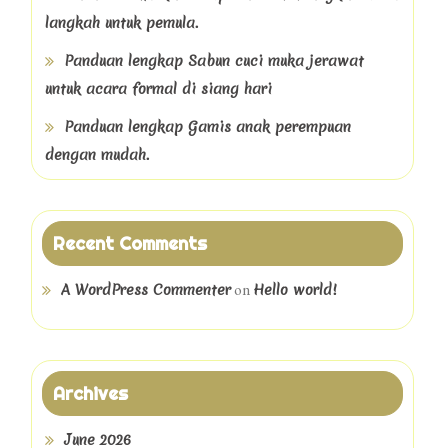
langkah untuk pemula.
Panduan lengkap Sabun cuci muka jerawat
untuk acara formal di siang hari
Panduan lengkap Gamis anak perempuan
dengan mudah.
Recent Comments
on
A WordPress Commenter
Hello world!
Archives
June 2026