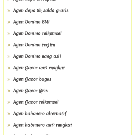
Agen depo 5k saldo gratis
Agen Domino BNI
Agen Domino telkomsel
Agen Domino terjitu
Agen Domino uang asli
Agen Gacor anti rungkat
Agen Gacor bagus
Agen Gacor Qris
Agen Gacor telkomsel
Agen habanero alternatif
Agen habanero anti rungkat