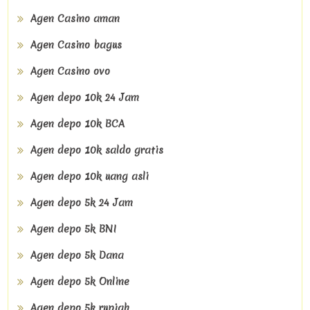
Agen Casino aman
Agen Casino bagus
Agen Casino ovo
Agen depo 10k 24 Jam
Agen depo 10k BCA
Agen depo 10k saldo gratis
Agen depo 10k uang asli
Agen depo 5k 24 Jam
Agen depo 5k BNI
Agen depo 5k Dana
Agen depo 5k Online
Agen depo 5k rupiah