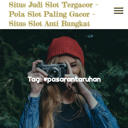
Situs Judi Slot Tergacor –
Skip
to
Pola Slot Paling Gacor –
content
Situs Slot Anti Rungkat
Tag:
#pasarantaruhan