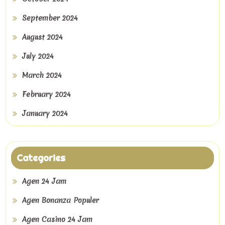
September 2024
August 2024
July 2024
March 2024
February 2024
January 2024
Categories
Agen 24 Jam
Agen Bonanza Populer
Agen Casino 24 Jam