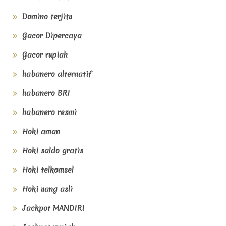
Domino terjitu
Gacor Dipercaya
Gacor rupiah
habanero alternatif
habanero BRI
habanero resmi
Hoki aman
Hoki saldo gratis
Hoki telkomsel
Hoki uang asli
Jackpot MANDIRI