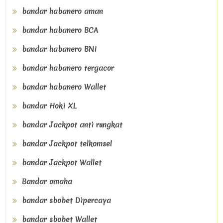
bandar habanero aman
bandar habanero BCA
bandar habanero BNI
bandar habanero tergacor
bandar habanero Wallet
bandar Hoki XL
bandar Jackpot anti rungkat
bandar Jackpot telkomsel
bandar Jackpot Wallet
Bandar omaha
bandar sbobet Dipercaya
bandar sbobet Wallet