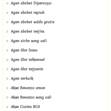
Agen sbobet Dipercaya
Agen sbobet rupiah
Agen sbobet saldo gratis
Agen sbobet terjitu
Agen sicbo uang asli
Agen Slot Dana
Agen Slot telkomsel
Agen Slot terjamin
Agen terbaik
Akun Bonanza aman
Akun Bonanza uang asli
Akun Casino BCA