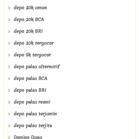
depo 10k aman
depo 10k BCA
depo 10k BRI
depo 10k tergacor
depo 5k tergacor
depo pulsa alternatif
depo pulsa BCA
depo pulsa BRI
depo pulsa resmi
depo pulsa terjamin
depo pulsa terjitu
Domino Dana