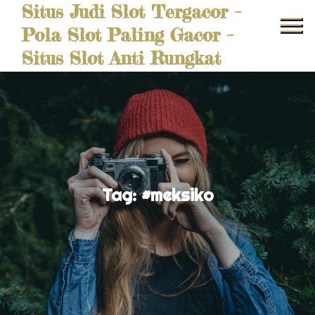
Situs Judi Slot Tergacor –
Skip
to
Pola Slot Paling Gacor –
content
Situs Slot Anti Rungkat
Tag:
#meksiko