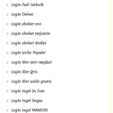
Login Judi terbaik
Login Online
Login sbobet ovo
Login sbobet terjamin
Login sbobet Wallet
Login sicbo Populer
Login Slot anti rungkat
Login Slot Qris
Login Slot saldo gratis
Login togel 24 Jam
Login togel bagus
Login togel MANDIRI