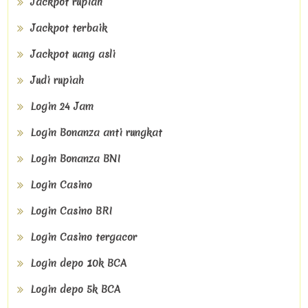
Jackpot rupiah
Jackpot terbaik
Jackpot uang asli
Judi rupiah
Login 24 Jam
Login Bonanza anti rungkat
Login Bonanza BNI
Login Casino
Login Casino BRI
Login Casino tergacor
Login depo 10k BCA
Login depo 5k BCA