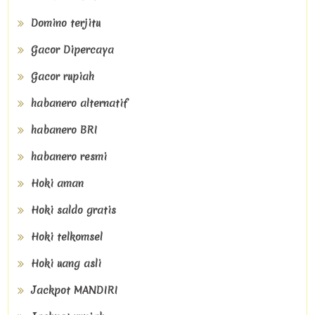
Domino terjitu
Gacor Dipercaya
Gacor rupiah
habanero alternatif
habanero BRI
habanero resmi
Hoki aman
Hoki saldo gratis
Hoki telkomsel
Hoki uang asli
Jackpot MANDIRI