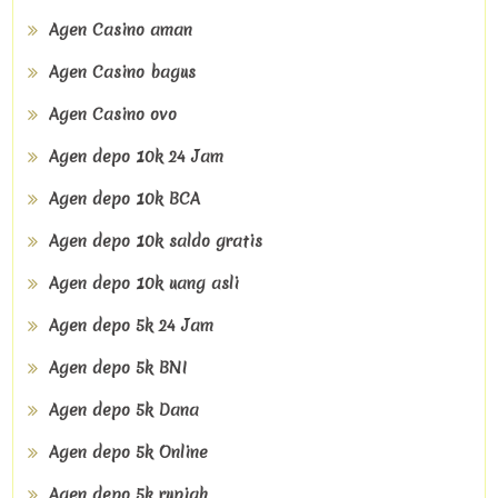
Agen Casino aman
Agen Casino bagus
Agen Casino ovo
Agen depo 10k 24 Jam
Agen depo 10k BCA
Agen depo 10k saldo gratis
Agen depo 10k uang asli
Agen depo 5k 24 Jam
Agen depo 5k BNI
Agen depo 5k Dana
Agen depo 5k Online
Agen depo 5k rupiah