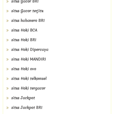
situs Gacor BRI
situs Gacor terjitu
situs habanero BRI
situs Hoki BCA
situs Hoki BRI
situs Hoki Dipercaya
situs Hoki MANDIRI
situs Hoki ovo
situs Hoki telkomsel
situs Hoki tergacor
situs Jackpot
situs Jackpot BRI