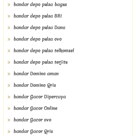
bandar depo pulsa bagus
bandar depo pulsa BRI
bandar depo pulsa Dana
bandar depo pulsa ovo
bandar depo pulsa telkomsel
bandar depo pulsa terjitu
bandar Domino aman
bandar Domino Qris
bandar Gacor Dipercaya
bandar Gacor Online
bandar Gacor ovo
bandar Gacor Qris