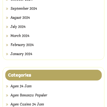
September 2024
August 2024
July 2024
March 2024
February 2024
January 2024
Categories
Agen 24 Jam
Agen Bonanza Populer
Agen Casino 24 Jam