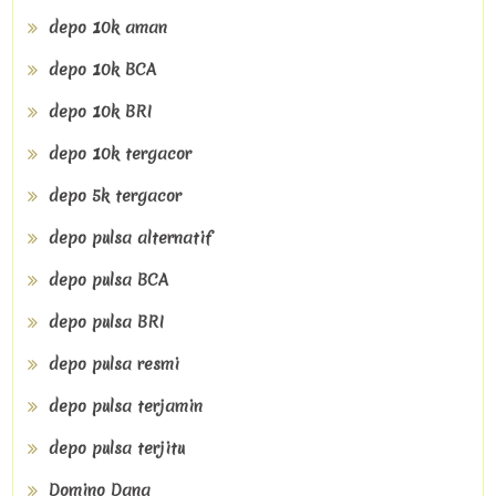
depo 10k aman
depo 10k BCA
depo 10k BRI
depo 10k tergacor
depo 5k tergacor
depo pulsa alternatif
depo pulsa BCA
depo pulsa BRI
depo pulsa resmi
depo pulsa terjamin
depo pulsa terjitu
Domino Dana