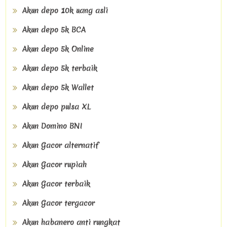
Akun depo 10k uang asli
Akun depo 5k BCA
Akun depo 5k Online
Akun depo 5k terbaik
Akun depo 5k Wallet
Akun depo pulsa XL
Akun Domino BNI
Akun Gacor alternatif
Akun Gacor rupiah
Akun Gacor terbaik
Akun Gacor tergacor
Akun habanero anti rungkat