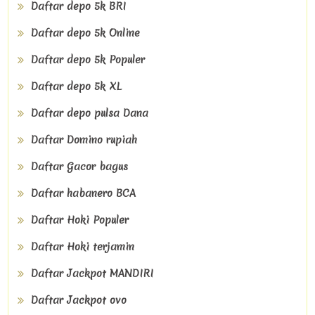
Daftar depo 5k BRI
Daftar depo 5k Online
Daftar depo 5k Populer
Daftar depo 5k XL
Daftar depo pulsa Dana
Daftar Domino rupiah
Daftar Gacor bagus
Daftar habanero BCA
Daftar Hoki Populer
Daftar Hoki terjamin
Daftar Jackpot MANDIRI
Daftar Jackpot ovo