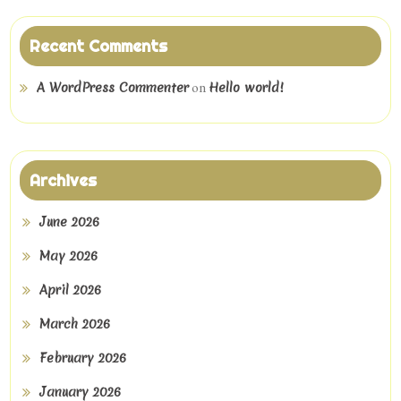
Recent Comments
on
A WordPress Commenter
Hello world!
Archives
June 2026
May 2026
April 2026
March 2026
February 2026
January 2026