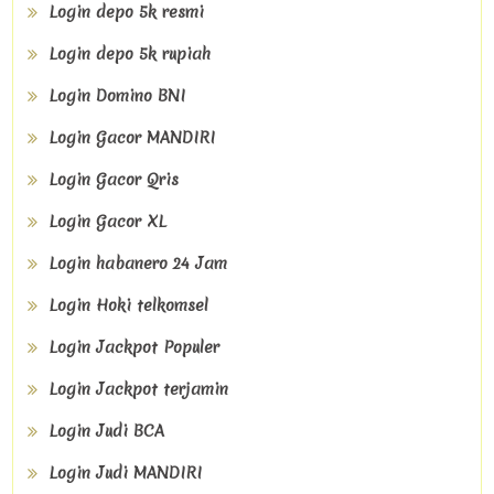
Login depo 5k resmi
Login depo 5k rupiah
Login Domino BNI
Login Gacor MANDIRI
Login Gacor Qris
Login Gacor XL
Login habanero 24 Jam
Login Hoki telkomsel
Login Jackpot Populer
Login Jackpot terjamin
Login Judi BCA
Login Judi MANDIRI