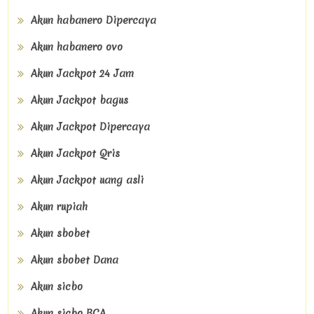
Akun habanero Dipercaya
Akun habanero ovo
Akun Jackpot 24 Jam
Akun Jackpot bagus
Akun Jackpot Dipercaya
Akun Jackpot Qris
Akun Jackpot uang asli
Akun rupiah
Akun sbobet
Akun sbobet Dana
Akun sicbo
Akun sicbo BCA