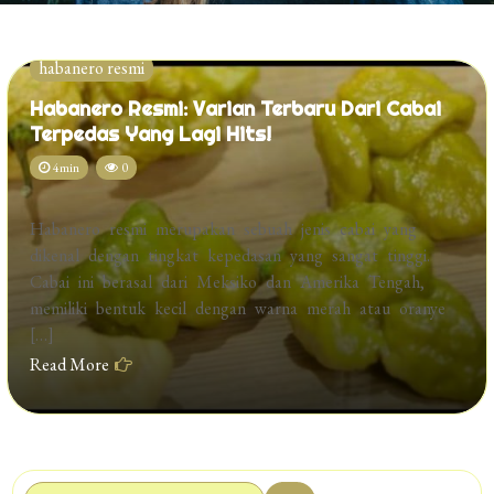
habanero resmi
Habanero Resmi: Varian Terbaru Dari Cabai
Terpedas Yang Lagi Hits!
4min
0
Habanero resmi merupakan sebuah jenis cabai yang
dikenal dengan tingkat kepedasan yang sangat tinggi.
Cabai ini berasal dari Meksiko dan Amerika Tengah,
memiliki bentuk kecil dengan warna merah atau oranye
[…]
Read More