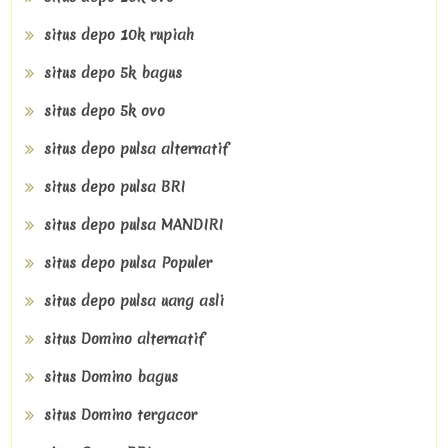
situs depo 10k rupiah
situs depo 5k bagus
situs depo 5k ovo
situs depo pulsa alternatif
situs depo pulsa BRI
situs depo pulsa MANDIRI
situs depo pulsa Populer
situs depo pulsa uang asli
situs Domino alternatif
situs Domino bagus
situs Domino tergacor