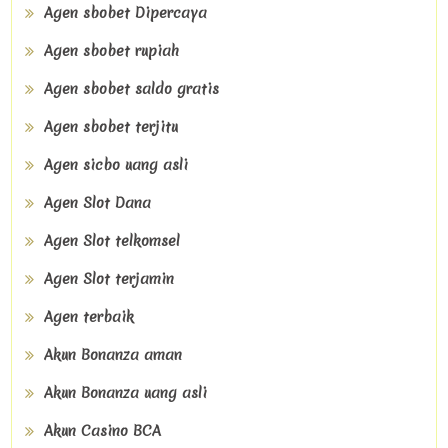
Agen sbobet Dipercaya
Agen sbobet rupiah
Agen sbobet saldo gratis
Agen sbobet terjitu
Agen sicbo uang asli
Agen Slot Dana
Agen Slot telkomsel
Agen Slot terjamin
Agen terbaik
Akun Bonanza aman
Akun Bonanza uang asli
Akun Casino BCA