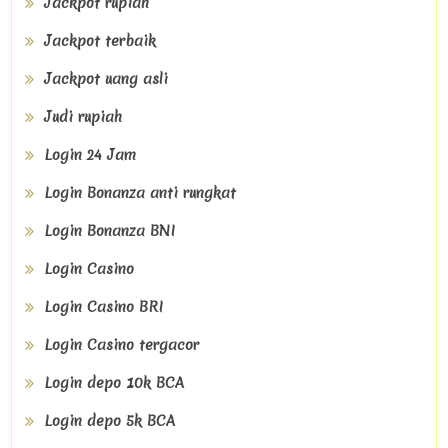
Jackpot rupiah
Jackpot terbaik
Jackpot uang asli
Judi rupiah
Login 24 Jam
Login Bonanza anti rungkat
Login Bonanza BNI
Login Casino
Login Casino BRI
Login Casino tergacor
Login depo 10k BCA
Login depo 5k BCA