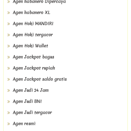
Agen habanero Dipercaya
Agen habanero XL
Agen Hoki MANDIRI
Agen Hoki tergacor
Agen Hoki Wallet
Agen Jackpot bagus
Agen Jackpot rupiah
Agen Jackpot saldo gratis
Agen Judi 24 Jam
Agen Judi BNI
Agen Judi tergacor
Agen resmi