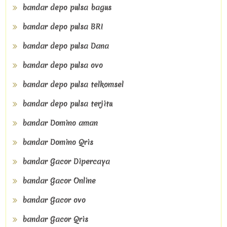
bandar depo pulsa bagus
bandar depo pulsa BRI
bandar depo pulsa Dana
bandar depo pulsa ovo
bandar depo pulsa telkomsel
bandar depo pulsa terjitu
bandar Domino aman
bandar Domino Qris
bandar Gacor Dipercaya
bandar Gacor Online
bandar Gacor ovo
bandar Gacor Qris