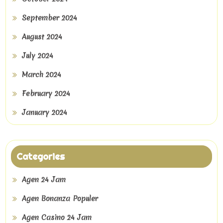
September 2024
August 2024
July 2024
March 2024
February 2024
January 2024
Categories
Agen 24 Jam
Agen Bonanza Populer
Agen Casino 24 Jam