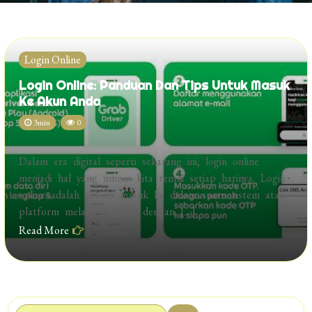
Login Online
Login Online: Panduan Dan Tips Untuk Masuk
Ke Akun Anda
3min
0
Dalam era digital seperti sekarang ini, login online
menjadi hal yang umum kita temui setiap harinya. Login
online adalah proses masuk ke dalam suatu sistem atau
platform melalui internet dengan […]
Read More