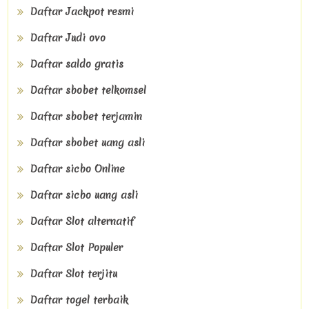
Daftar Jackpot resmi
Daftar Judi ovo
Daftar saldo gratis
Daftar sbobet telkomsel
Daftar sbobet terjamin
Daftar sbobet uang asli
Daftar sicbo Online
Daftar sicbo uang asli
Daftar Slot alternatif
Daftar Slot Populer
Daftar Slot terjitu
Daftar togel terbaik