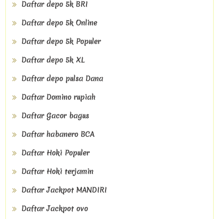
Daftar depo 5k BRI
Daftar depo 5k Online
Daftar depo 5k Populer
Daftar depo 5k XL
Daftar depo pulsa Dana
Daftar Domino rupiah
Daftar Gacor bagus
Daftar habanero BCA
Daftar Hoki Populer
Daftar Hoki terjamin
Daftar Jackpot MANDIRI
Daftar Jackpot ovo