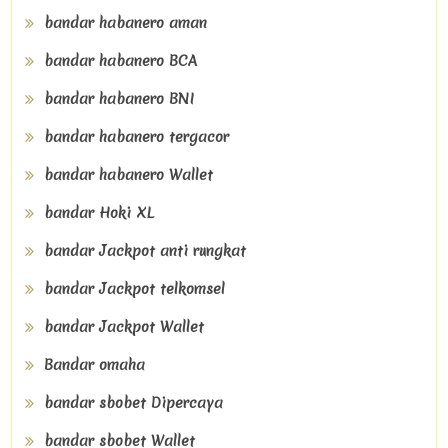
bandar habanero aman
bandar habanero BCA
bandar habanero BNI
bandar habanero tergacor
bandar habanero Wallet
bandar Hoki XL
bandar Jackpot anti rungkat
bandar Jackpot telkomsel
bandar Jackpot Wallet
Bandar omaha
bandar sbobet Dipercaya
bandar sbobet Wallet