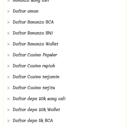
Bonanza uang asli
Daftar aman
Daftar Bonanza BCA
Daftar Bonanza BNI
Daftar Bonanza Wallet
Daftar Casino Populer
Daftar Casino rupiah
Daftar Casino terjamin
Daftar Casino terjitu
Daftar depo 10k uang asli
Daftar depo 10k Wallet
Daftar depo 5k BCA