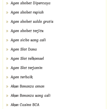
Agen sbobet Dipercaya
Agen sbobet rupiah
Agen sbobet saldo gratis
Agen sbobet terjitu
Agen sicbo uang asli
Agen Slot Dana
Agen Slot telkomsel
Agen Slot terjamin
Agen terbaik
Akun Bonanza aman
Akun Bonanza uang asli
Akun Casino BCA