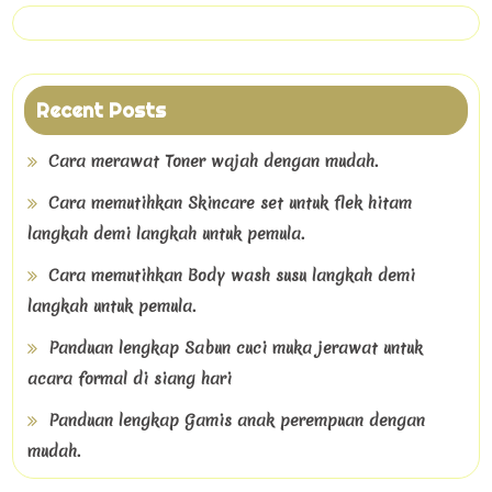
Recent Posts
Cara merawat Toner wajah dengan mudah.
Cara memutihkan Skincare set untuk flek hitam
langkah demi langkah untuk pemula.
Cara memutihkan Body wash susu langkah demi
langkah untuk pemula.
Panduan lengkap Sabun cuci muka jerawat untuk
acara formal di siang hari
Panduan lengkap Gamis anak perempuan dengan
mudah.