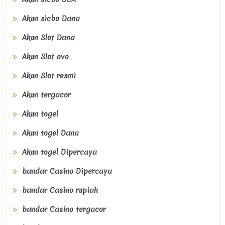
Akun sicbo Dana
Akun Slot Dana
Akun Slot ovo
Akun Slot resmi
Akun tergacor
Akun togel
Akun togel Dana
Akun togel Dipercaya
bandar Casino Dipercaya
bandar Casino rupiah
bandar Casino tergacor