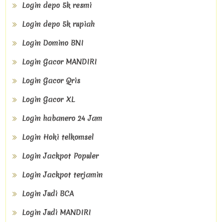
Login depo 5k resmi
Login depo 5k rupiah
Login Domino BNI
Login Gacor MANDIRI
Login Gacor Qris
Login Gacor XL
Login habanero 24 Jam
Login Hoki telkomsel
Login Jackpot Populer
Login Jackpot terjamin
Login Judi BCA
Login Judi MANDIRI