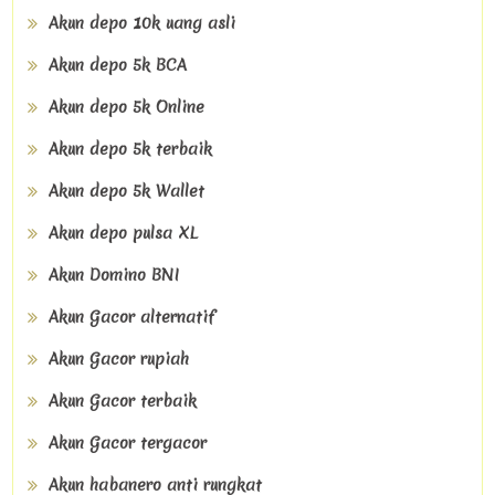
Akun depo 10k uang asli
Akun depo 5k BCA
Akun depo 5k Online
Akun depo 5k terbaik
Akun depo 5k Wallet
Akun depo pulsa XL
Akun Domino BNI
Akun Gacor alternatif
Akun Gacor rupiah
Akun Gacor terbaik
Akun Gacor tergacor
Akun habanero anti rungkat