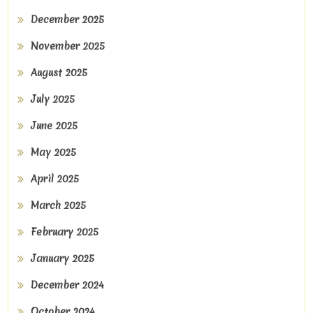
December 2025
November 2025
August 2025
July 2025
June 2025
May 2025
April 2025
March 2025
February 2025
January 2025
December 2024
October 2024