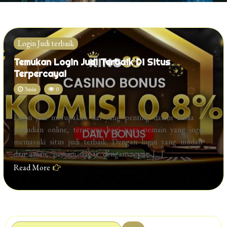
Login Judi terbaik
Temukan Login Judi Terbaik Di Situs
Terpercaya!
3min
0
Login judi merupakan hal yang penting dalam dunia
perjudian online, terutama bagi para pemain yang ingin
memasuki situs judi terbaik. Dengan login yang mudah
dan aman, pemain dapat dengan cepat […]
Read More