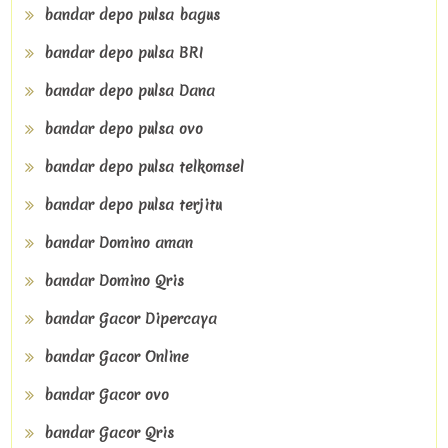
bandar depo pulsa bagus
bandar depo pulsa BRI
bandar depo pulsa Dana
bandar depo pulsa ovo
bandar depo pulsa telkomsel
bandar depo pulsa terjitu
bandar Domino aman
bandar Domino Qris
bandar Gacor Dipercaya
bandar Gacor Online
bandar Gacor ovo
bandar Gacor Qris