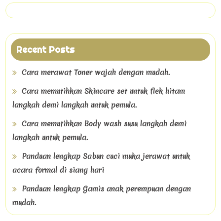
Recent Posts
Cara merawat Toner wajah dengan mudah.
Cara memutihkan Skincare set untuk flek hitam
langkah demi langkah untuk pemula.
Cara memutihkan Body wash susu langkah demi
langkah untuk pemula.
Panduan lengkap Sabun cuci muka jerawat untuk
acara formal di siang hari
Panduan lengkap Gamis anak perempuan dengan
mudah.