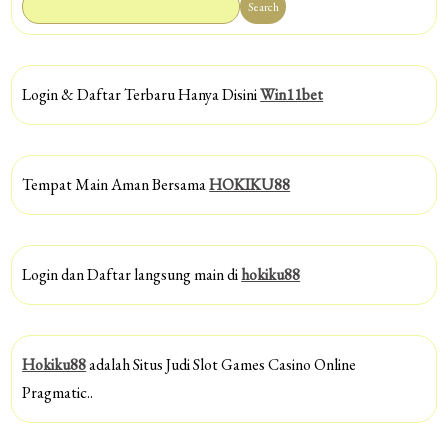
Search
Login & Daftar Terbaru Hanya Disini
Win11bet
Tempat Main Aman Bersama
HOKIKU88
Login dan Daftar langsung main di
hokiku88
Hokiku88
adalah Situs Judi Slot Games Casino Online
Pragmatic..