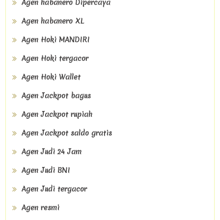
Agen habanero Dipercaya
Agen habanero XL
Agen Hoki MANDIRI
Agen Hoki tergacor
Agen Hoki Wallet
Agen Jackpot bagus
Agen Jackpot rupiah
Agen Jackpot saldo gratis
Agen Judi 24 Jam
Agen Judi BNI
Agen Judi tergacor
Agen resmi