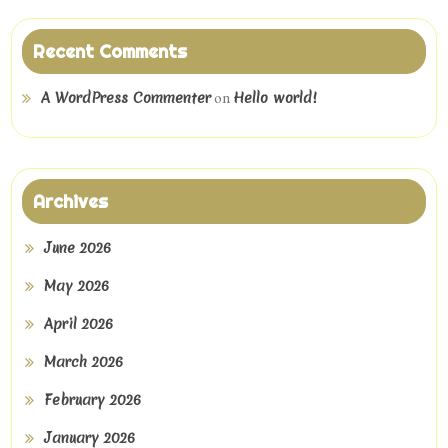
Recent Comments
on
A WordPress Commenter
Hello world!
Archives
June 2026
May 2026
April 2026
March 2026
February 2026
January 2026