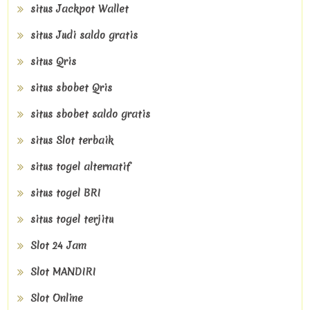
situs Jackpot Wallet
situs Judi saldo gratis
situs Qris
situs sbobet Qris
situs sbobet saldo gratis
situs Slot terbaik
situs togel alternatif
situs togel BRI
situs togel terjitu
Slot 24 Jam
Slot MANDIRI
Slot Online