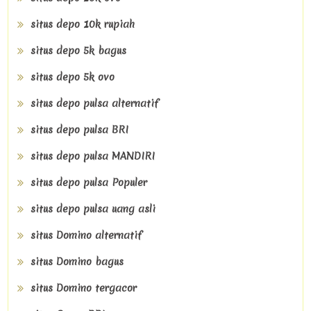
situs depo 10k rupiah
situs depo 5k bagus
situs depo 5k ovo
situs depo pulsa alternatif
situs depo pulsa BRI
situs depo pulsa MANDIRI
situs depo pulsa Populer
situs depo pulsa uang asli
situs Domino alternatif
situs Domino bagus
situs Domino tergacor