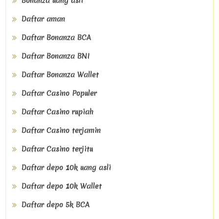
Bonanza uang asli
Daftar aman
Daftar Bonanza BCA
Daftar Bonanza BNI
Daftar Bonanza Wallet
Daftar Casino Populer
Daftar Casino rupiah
Daftar Casino terjamin
Daftar Casino terjitu
Daftar depo 10k uang asli
Daftar depo 10k Wallet
Daftar depo 5k BCA