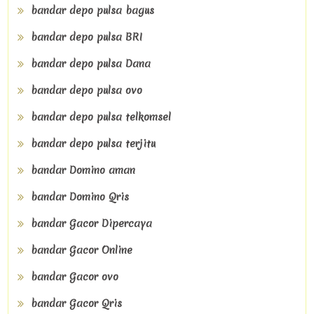
bandar depo pulsa bagus
bandar depo pulsa BRI
bandar depo pulsa Dana
bandar depo pulsa ovo
bandar depo pulsa telkomsel
bandar depo pulsa terjitu
bandar Domino aman
bandar Domino Qris
bandar Gacor Dipercaya
bandar Gacor Online
bandar Gacor ovo
bandar Gacor Qris