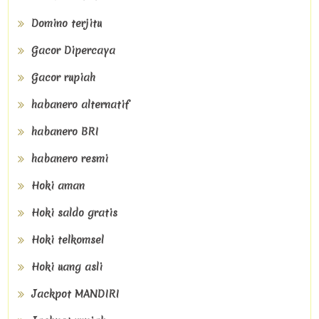
Domino terjitu
Gacor Dipercaya
Gacor rupiah
habanero alternatif
habanero BRI
habanero resmi
Hoki aman
Hoki saldo gratis
Hoki telkomsel
Hoki uang asli
Jackpot MANDIRI