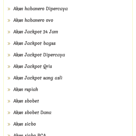
Akun habanero Dipercaya
Akun habanero ovo
Akun Jackpot 24 Jam
Akun Jackpot bagus
Akun Jackpot Dipercaya
Akun Jackpot Qris
Akun Jackpot uang asli
Akun rupiah
Akun sbobet
Akun sbobet Dana
Akun sicbo
Akun sicbo BCA