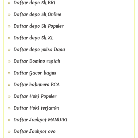
Daftar depo 5k BRI
Daftar depo 5k Online
Daftar depo 5k Populer
Daftar depo 5k XL
Daftar depo pulsa Dana
Daftar Domino rupiah
Daftar Gacor bagus
Daftar habanero BCA
Daftar Hoki Populer
Daftar Hoki terjamin
Daftar Jackpot MANDIRI
Daftar Jackpot ovo