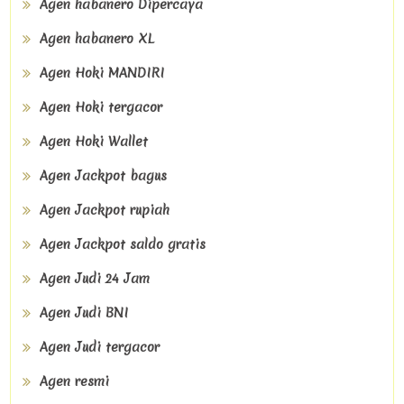
Agen habanero Dipercaya
Agen habanero XL
Agen Hoki MANDIRI
Agen Hoki tergacor
Agen Hoki Wallet
Agen Jackpot bagus
Agen Jackpot rupiah
Agen Jackpot saldo gratis
Agen Judi 24 Jam
Agen Judi BNI
Agen Judi tergacor
Agen resmi