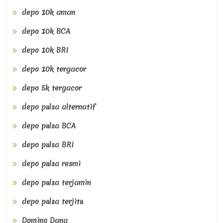
depo 10k aman
depo 10k BCA
depo 10k BRI
depo 10k tergacor
depo 5k tergacor
depo pulsa alternatif
depo pulsa BCA
depo pulsa BRI
depo pulsa resmi
depo pulsa terjamin
depo pulsa terjitu
Domino Dana