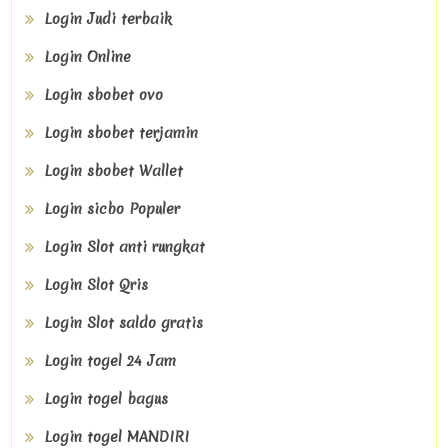
Login Judi terbaik
Login Online
Login sbobet ovo
Login sbobet terjamin
Login sbobet Wallet
Login sicbo Populer
Login Slot anti rungkat
Login Slot Qris
Login Slot saldo gratis
Login togel 24 Jam
Login togel bagus
Login togel MANDIRI