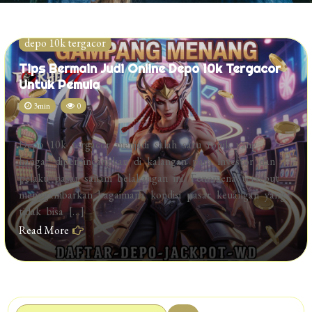
depo 10k tergacor
Tips Bermain Judi Online Depo 10k Tergacor
Untuk Pemula
3min
0
Depo 10k tergacor menjadi salah satu topik yang
hangat diperbincangkan di kalangan para investor dan
pelaku pasar saham belakangan ini. Fenomena tersebut
menggambarkan bagaimana kondisi pasar keuangan yang
tidak bisa […]
Read More