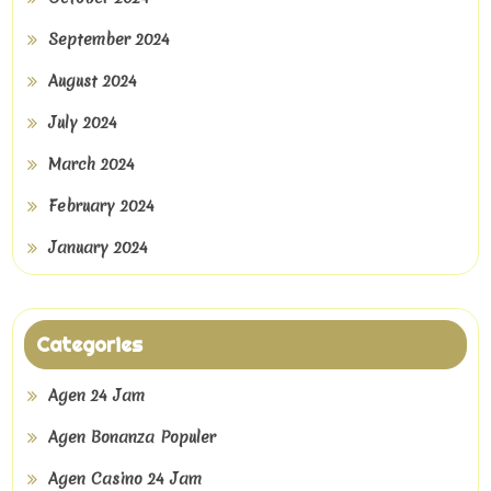
September 2024
August 2024
July 2024
March 2024
February 2024
January 2024
Categories
Agen 24 Jam
Agen Bonanza Populer
Agen Casino 24 Jam