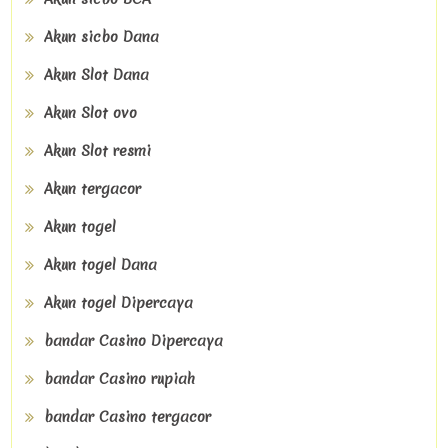
Akun sicbo Dana
Akun Slot Dana
Akun Slot ovo
Akun Slot resmi
Akun tergacor
Akun togel
Akun togel Dana
Akun togel Dipercaya
bandar Casino Dipercaya
bandar Casino rupiah
bandar Casino tergacor