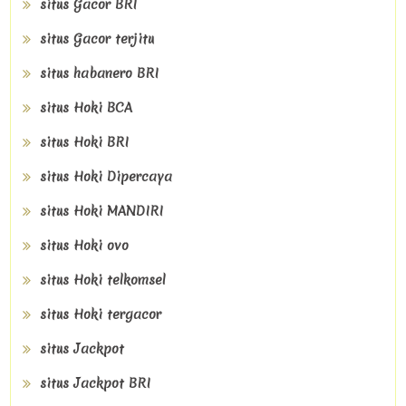
situs Gacor BRI
situs Gacor terjitu
situs habanero BRI
situs Hoki BCA
situs Hoki BRI
situs Hoki Dipercaya
situs Hoki MANDIRI
situs Hoki ovo
situs Hoki telkomsel
situs Hoki tergacor
situs Jackpot
situs Jackpot BRI