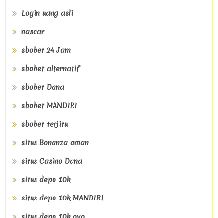
Login uang asli
nascar
sbobet 24 Jam
sbobet alternatif
sbobet Dana
sbobet MANDIRI
sbobet terjitu
situs Bonanza aman
situs Casino Dana
situs depo 10k
situs depo 10k MANDIRI
situs depo 10k ovo