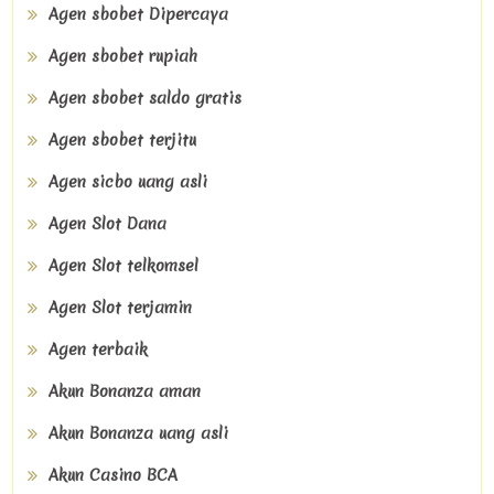
Agen sbobet Dipercaya
Agen sbobet rupiah
Agen sbobet saldo gratis
Agen sbobet terjitu
Agen sicbo uang asli
Agen Slot Dana
Agen Slot telkomsel
Agen Slot terjamin
Agen terbaik
Akun Bonanza aman
Akun Bonanza uang asli
Akun Casino BCA