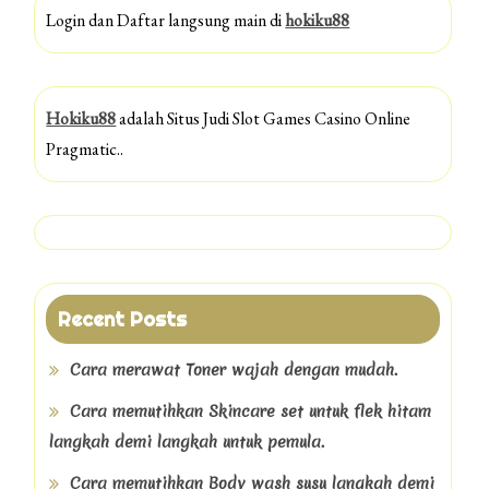
Login dan Daftar langsung main di
hokiku88
Hokiku88
adalah Situs Judi Slot Games Casino Online
Pragmatic..
Recent Posts
Cara merawat Toner wajah dengan mudah.
Cara memutihkan Skincare set untuk flek hitam
langkah demi langkah untuk pemula.
Cara memutihkan Body wash susu langkah demi