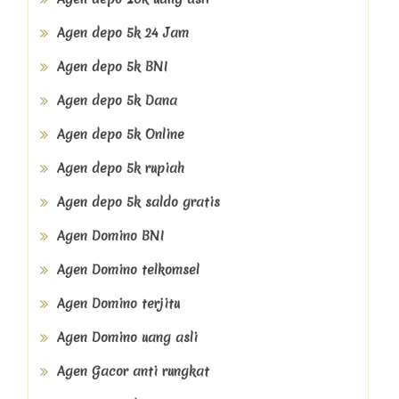
Agen depo 5k 24 Jam
Agen depo 5k BNI
Agen depo 5k Dana
Agen depo 5k Online
Agen depo 5k rupiah
Agen depo 5k saldo gratis
Agen Domino BNI
Agen Domino telkomsel
Agen Domino terjitu
Agen Domino uang asli
Agen Gacor anti rungkat