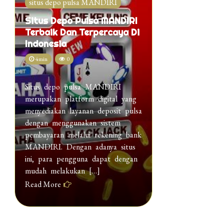
situs depo pulsa MANDIRI
Situs Depo Pulsa MANDIRI
Terbaik Dan Terpercaya Di
Indonesia
4min
0
Situs depo pulsa MANDIRI
merupakan platform digital yang
menyediakan layanan deposit pulsa
dengan menggunakan sistem
pembayaran melalui rekening bank
MANDIRI. Dengan adanya situs
ini, para pengguna dapat dengan
mudah melakukan […]
Read More