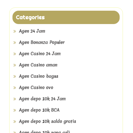
Categories
Agen 24 Jam
Agen Bonanza Populer
Agen Casino 24 Jam
Agen Casino aman
Agen Casino bagus
Agen Casino ovo
Agen depo 10k 24 Jam
Agen depo 10k BCA
Agen depo 10k saldo gratis
Agen depo 10k uang asli