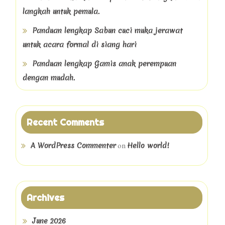
langkah untuk pemula.
Panduan lengkap Sabun cuci muka jerawat
untuk acara formal di siang hari
Panduan lengkap Gamis anak perempuan
dengan mudah.
Recent Comments
on
A WordPress Commenter
Hello world!
Archives
June 2026