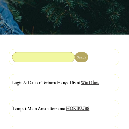
Search
Login & Daftar Terbaru Hanya Disini
Win11bet
Tempat Main Aman Bersama
HOKIKU88