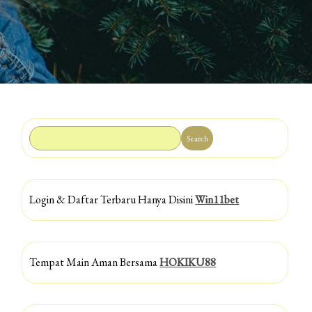
Search
Login & Daftar Terbaru Hanya Disini
Win11bet
Tempat Main Aman Bersama
HOKIKU88