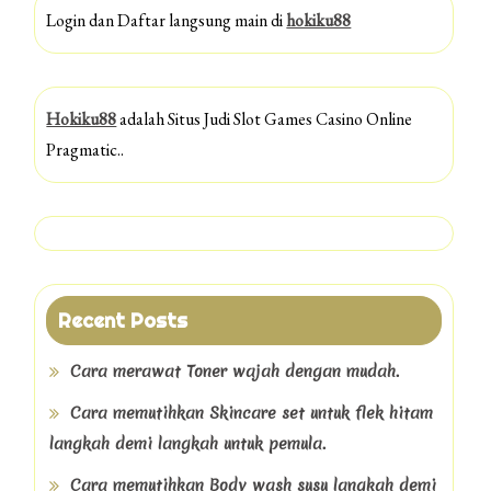
Login dan Daftar langsung main di
hokiku88
Hokiku88
adalah Situs Judi Slot Games Casino Online
Pragmatic..
Recent Posts
Cara merawat Toner wajah dengan mudah.
Cara memutihkan Skincare set untuk flek hitam
langkah demi langkah untuk pemula.
Cara memutihkan Body wash susu langkah demi