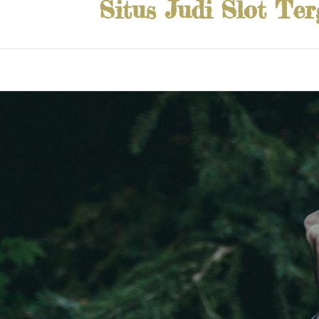
Situs Judi Slot Ter
Skip
to
content