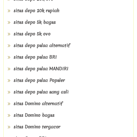
situs depo 10k rupiah
situs depo 5k bagus
situs depo 5k ovo
situs depo pulsa alternatif
situs depo pulsa BRI
situs depo pulsa MANDIRI
situs depo pulsa Populer
situs depo pulsa uang asli
situs Domino alternatif
situs Domino bagus
situs Domino tergacor