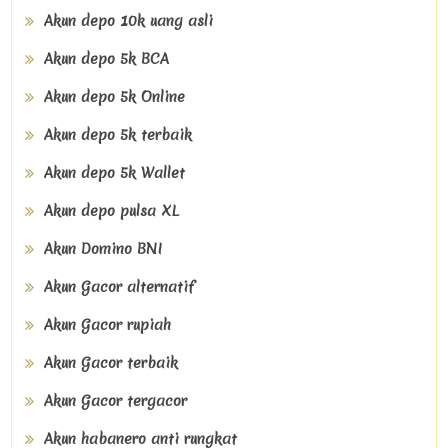
Akun depo 10k uang asli
Akun depo 5k BCA
Akun depo 5k Online
Akun depo 5k terbaik
Akun depo 5k Wallet
Akun depo pulsa XL
Akun Domino BNI
Akun Gacor alternatif
Akun Gacor rupiah
Akun Gacor terbaik
Akun Gacor tergacor
Akun habanero anti rungkat