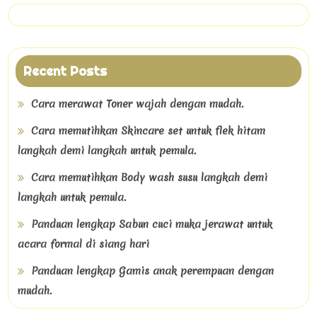
Recent Posts
Cara merawat Toner wajah dengan mudah.
Cara memutihkan Skincare set untuk flek hitam
langkah demi langkah untuk pemula.
Cara memutihkan Body wash susu langkah demi
langkah untuk pemula.
Panduan lengkap Sabun cuci muka jerawat untuk
acara formal di siang hari
Panduan lengkap Gamis anak perempuan dengan
mudah.