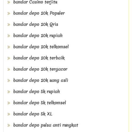
bandar Casino terjitu
bandar depo 10k Populer
bandar depo 10k Qris
bandar depo 10k rupiah
bandar depo 10k telkomsel
bandar depo 10k terbaik
bandar depo 10k tergacor
bandar depo 10k uang asli
bandar depo 5k rupiah
bandar depo 5k telkomsel
bandar depo 5k XL
bandar depo pulsa anti rungkat