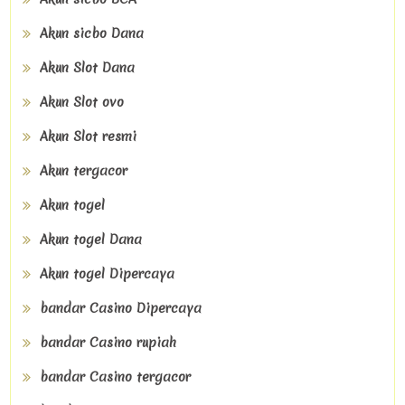
Akun sicbo Dana
Akun Slot Dana
Akun Slot ovo
Akun Slot resmi
Akun tergacor
Akun togel
Akun togel Dana
Akun togel Dipercaya
bandar Casino Dipercaya
bandar Casino rupiah
bandar Casino tergacor