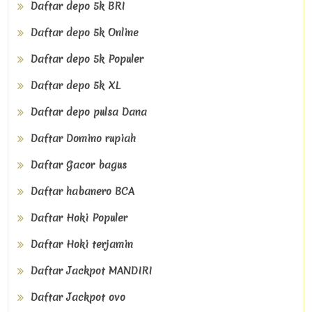
Daftar depo 5k BRI
Daftar depo 5k Online
Daftar depo 5k Populer
Daftar depo 5k XL
Daftar depo pulsa Dana
Daftar Domino rupiah
Daftar Gacor bagus
Daftar habanero BCA
Daftar Hoki Populer
Daftar Hoki terjamin
Daftar Jackpot MANDIRI
Daftar Jackpot ovo