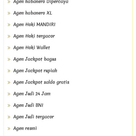
Agen habanero Dipercaya
Agen habanero XL
Agen Hoki MANDIRI
Agen Hoki tergacor
Agen Hoki Wallet
Agen Jackpot bagus
Agen Jackpot rupiah
Agen Jackpot saldo gratis
Agen Judi 24 Jam
Agen Judi BNI
Agen Judi tergacor
Agen resmi