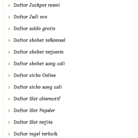
Daftar Jackpot resmi
Daftar Judi ovo
Daftar saldo gratis
Daftar sbobet telkomsel
Daftar sbobet terjamin
Daftar sbobet uang asli
Daftar sicbo Online
Daftar sicbo uang asli
Daftar Slot alternatif
Daftar Slot Populer
Daftar Slot terjitu
Daftar togel terbaik