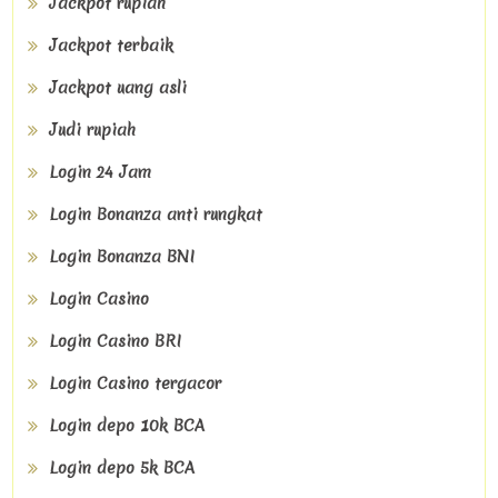
Jackpot rupiah
Jackpot terbaik
Jackpot uang asli
Judi rupiah
Login 24 Jam
Login Bonanza anti rungkat
Login Bonanza BNI
Login Casino
Login Casino BRI
Login Casino tergacor
Login depo 10k BCA
Login depo 5k BCA