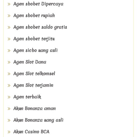
Agen sbobet Dipercaya
Agen sbobet rupiah
Agen sbobet saldo gratis
Agen sbobet terjitu
Agen sicbo uang asli
Agen Slot Dana
Agen Slot telkomsel
Agen Slot terjamin
Agen terbaik
Akun Bonanza aman
Akun Bonanza uang asli
Akun Casino BCA