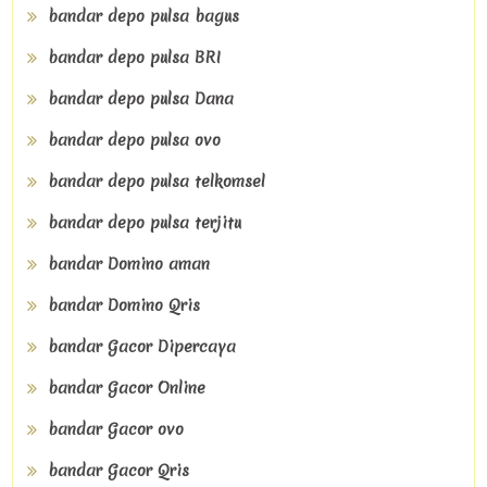
bandar depo pulsa bagus
bandar depo pulsa BRI
bandar depo pulsa Dana
bandar depo pulsa ovo
bandar depo pulsa telkomsel
bandar depo pulsa terjitu
bandar Domino aman
bandar Domino Qris
bandar Gacor Dipercaya
bandar Gacor Online
bandar Gacor ovo
bandar Gacor Qris