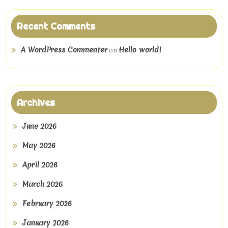
Recent Comments
on
A WordPress Commenter
Hello world!
Archives
June 2026
May 2026
April 2026
March 2026
February 2026
January 2026