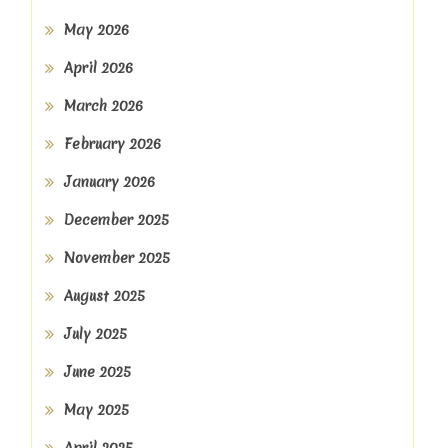
May 2026
April 2026
March 2026
February 2026
January 2026
December 2025
November 2025
August 2025
July 2025
June 2025
May 2025