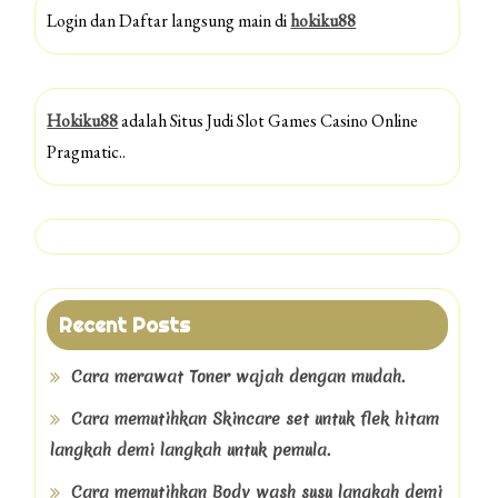
Login dan Daftar langsung main di
hokiku88
Hokiku88
adalah Situs Judi Slot Games Casino Online
Pragmatic..
Recent Posts
Cara merawat Toner wajah dengan mudah.
Cara memutihkan Skincare set untuk flek hitam
langkah demi langkah untuk pemula.
Cara memutihkan Body wash susu langkah demi