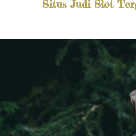
Situs Judi Slot Ter
Skip
to
content