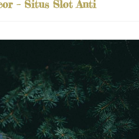
or – Situs Slot Anti