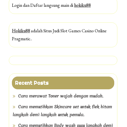
Login dan Daftar langsung main di
hokiku88
Hokiku88
adalah Situs Judi Slot Games Casino Online
Pragmatic..
Recent Posts
Cara merawat Toner wajah dengan mudah.
Cara memutihkan Skincare set untuk flek hitam
langkah demi langkah untuk pemula.
Cara memutihkan Body wash susu langkah demi