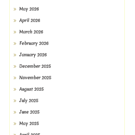
May 2026
April 2026
March 2026
February 2026
January 2026
December 2025
November 2025
August 2025
July 2025
June 2025
May 2025