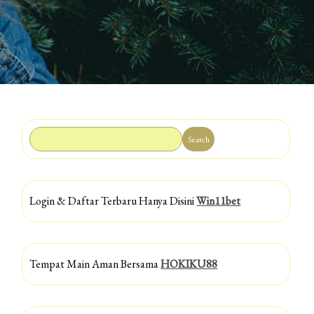
Search
Login & Daftar Terbaru Hanya Disini
Win11bet
Tempat Main Aman Bersama
HOKIKU88