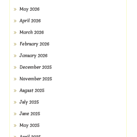
May 2026
April 2026
March 2026
February 2026
January 2026
December 2025
November 2025
August 2025
July 2025
June 2025
May 2025