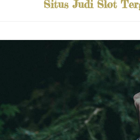
Situs Judi Slot Ter
Skip
to
content