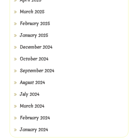
April 2025
March 2025
February 2025
January 2025
December 2024
October 2024
September 2024
August 2024
July 2024
March 2024
February 2024
January 2024