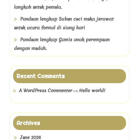
langkah untuk pemula.
Panduan lengkap Sabun cuci muka jerawat
untuk acara formal di siang hari
Panduan lengkap Gamis anak perempuan
dengan mudah.
Recent Comments
on
A WordPress Commenter
Hello world!
Archives
June 2026