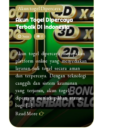
Akun togel Dipercaya
Akun Togel Dipercaya
Terbaik Di Indonesia
3min
0
Akun togel dipercaya merupakan
platform online yang menyediakan
layanan judi togel secara aman
dan terpercaya. Dengan teknologi
canggih dan sistem keamanan
yang terjamin, akun togel
dipercaya menjadi pilihan utama
bagi […]
Read More