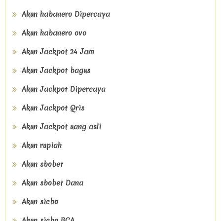
Akun habanero Dipercaya
Akun habanero ovo
Akun Jackpot 24 Jam
Akun Jackpot bagus
Akun Jackpot Dipercaya
Akun Jackpot Qris
Akun Jackpot uang asli
Akun rupiah
Akun sbobet
Akun sbobet Dana
Akun sicbo
Akun sicbo BCA