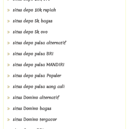
situs depo 10k rupiah
situs depo 5k bagus
situs depo 5k ovo
situs depo pulsa alternatif
situs depo pulsa BRI
situs depo pulsa MANDIRI
situs depo pulsa Populer
situs depo pulsa uang asli
situs Domino alternatif
situs Domino bagus
situs Domino tergacor