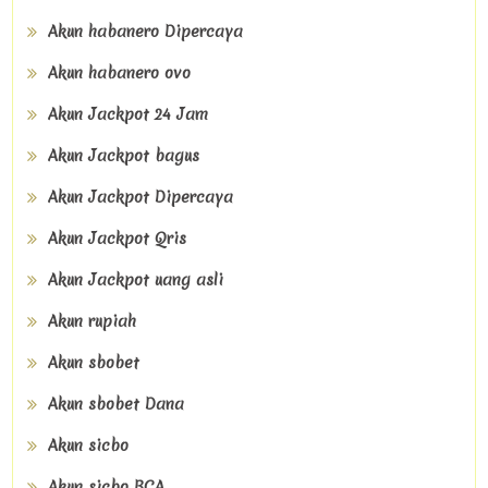
Akun habanero Dipercaya
Akun habanero ovo
Akun Jackpot 24 Jam
Akun Jackpot bagus
Akun Jackpot Dipercaya
Akun Jackpot Qris
Akun Jackpot uang asli
Akun rupiah
Akun sbobet
Akun sbobet Dana
Akun sicbo
Akun sicbo BCA