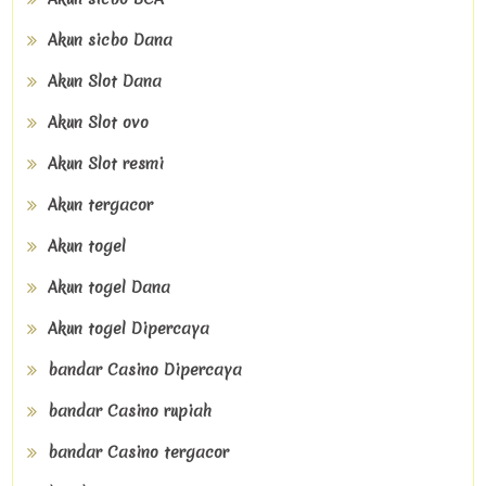
Akun sicbo Dana
Akun Slot Dana
Akun Slot ovo
Akun Slot resmi
Akun tergacor
Akun togel
Akun togel Dana
Akun togel Dipercaya
bandar Casino Dipercaya
bandar Casino rupiah
bandar Casino tergacor