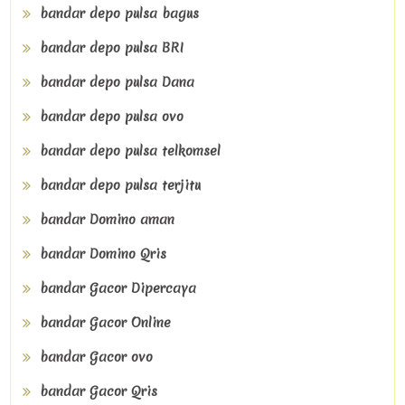
bandar depo pulsa bagus
bandar depo pulsa BRI
bandar depo pulsa Dana
bandar depo pulsa ovo
bandar depo pulsa telkomsel
bandar depo pulsa terjitu
bandar Domino aman
bandar Domino Qris
bandar Gacor Dipercaya
bandar Gacor Online
bandar Gacor ovo
bandar Gacor Qris