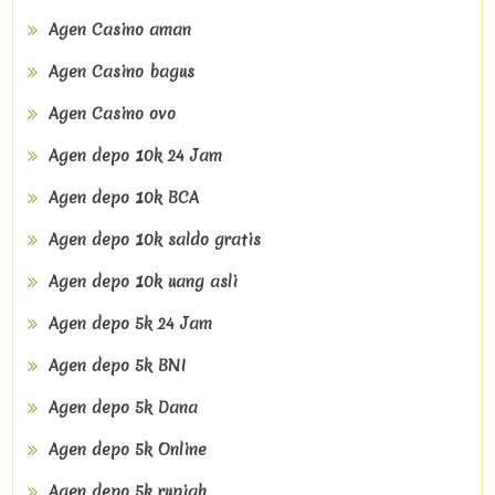
Agen Casino aman
Agen Casino bagus
Agen Casino ovo
Agen depo 10k 24 Jam
Agen depo 10k BCA
Agen depo 10k saldo gratis
Agen depo 10k uang asli
Agen depo 5k 24 Jam
Agen depo 5k BNI
Agen depo 5k Dana
Agen depo 5k Online
Agen depo 5k rupiah