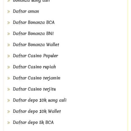
Bonanza uang asli
Daftar aman
Daftar Bonanza BCA
Daftar Bonanza BNI
Daftar Bonanza Wallet
Daftar Casino Populer
Daftar Casino rupiah
Daftar Casino terjamin
Daftar Casino terjitu
Daftar depo 10k uang asli
Daftar depo 10k Wallet
Daftar depo 5k BCA