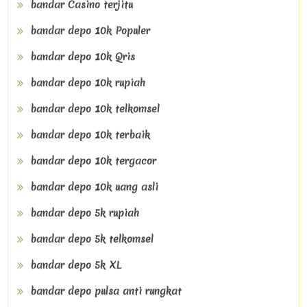
bandar Casino terjitu
bandar depo 10k Populer
bandar depo 10k Qris
bandar depo 10k rupiah
bandar depo 10k telkomsel
bandar depo 10k terbaik
bandar depo 10k tergacor
bandar depo 10k uang asli
bandar depo 5k rupiah
bandar depo 5k telkomsel
bandar depo 5k XL
bandar depo pulsa anti rungkat