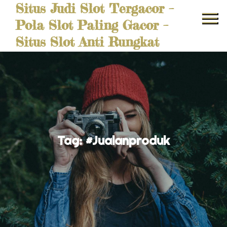
Situs Judi Slot Tergacor –
Skip
to
Pola Slot Paling Gacor –
content
Situs Slot Anti Rungkat
Tag:
#Jualanproduk