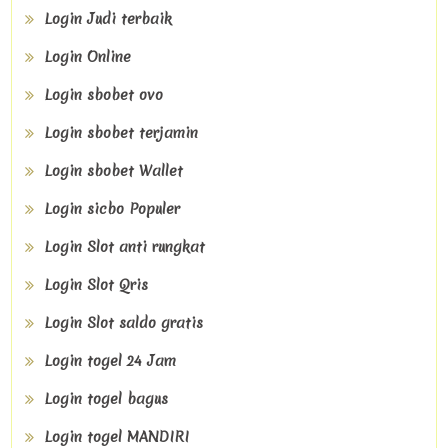
Login Judi terbaik
Login Online
Login sbobet ovo
Login sbobet terjamin
Login sbobet Wallet
Login sicbo Populer
Login Slot anti rungkat
Login Slot Qris
Login Slot saldo gratis
Login togel 24 Jam
Login togel bagus
Login togel MANDIRI