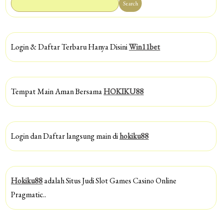
Search
Login & Daftar Terbaru Hanya Disini
Win11bet
Tempat Main Aman Bersama
HOKIKU88
Login dan Daftar langsung main di
hokiku88
Hokiku88
adalah Situs Judi Slot Games Casino Online
Pragmatic..