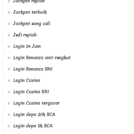
Jackpot rupiah
Jackpot terbaik
Jackpot uang asli
Judi rupiah
Login 24 Jam
Login Bonanza anti rungkat
Login Bonanza BNI
Login Casino
Login Casino BRI
Login Casino tergacor
Login depo 10k BCA
Login depo 5k BCA