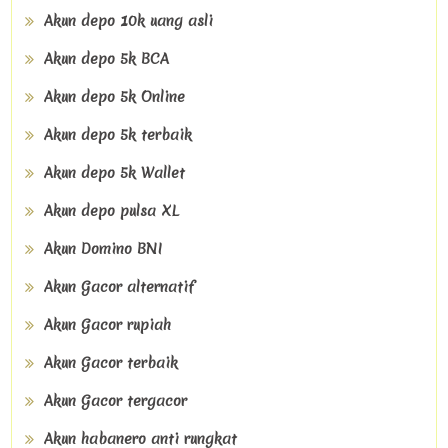
Akun depo 10k uang asli
Akun depo 5k BCA
Akun depo 5k Online
Akun depo 5k terbaik
Akun depo 5k Wallet
Akun depo pulsa XL
Akun Domino BNI
Akun Gacor alternatif
Akun Gacor rupiah
Akun Gacor terbaik
Akun Gacor tergacor
Akun habanero anti rungkat