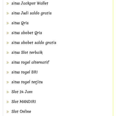
situs Jackpot Wallet
situs Judi saldo gratis
situs Qris
situs sbobet Qris
situs sbobet saldo gratis
situs Slot terbaik
situs togel alternatif
situs togel BRI
situs togel terjitu
Slot 24 Jam
Slot MANDIRI
Slot Online