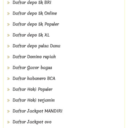
Daftar depo 5k BRI
Daftar depo 5k Online
Daftar depo 5k Populer
Daftar depo 5k XL
Daftar depo pulsa Dana
Daftar Domino rupiah
Daftar Gacor bagus
Daftar habanero BCA
Daftar Hoki Populer
Daftar Hoki terjamin
Daftar Jackpot MANDIRI
Daftar Jackpot ovo