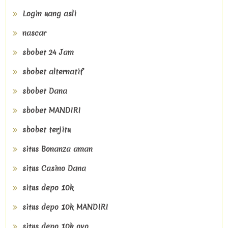
Login uang asli
nascar
sbobet 24 Jam
sbobet alternatif
sbobet Dana
sbobet MANDIRI
sbobet terjitu
situs Bonanza aman
situs Casino Dana
situs depo 10k
situs depo 10k MANDIRI
situs depo 10k ovo