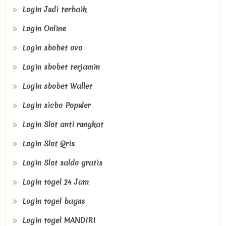
Login Judi terbaik
Login Online
Login sbobet ovo
Login sbobet terjamin
Login sbobet Wallet
Login sicbo Populer
Login Slot anti rungkat
Login Slot Qris
Login Slot saldo gratis
Login togel 24 Jam
Login togel bagus
Login togel MANDIRI