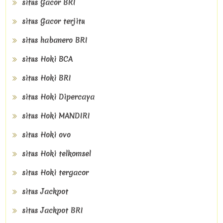
situs Gacor BRI
situs Gacor terjitu
situs habanero BRI
situs Hoki BCA
situs Hoki BRI
situs Hoki Dipercaya
situs Hoki MANDIRI
situs Hoki ovo
situs Hoki telkomsel
situs Hoki tergacor
situs Jackpot
situs Jackpot BRI