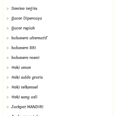
Domino terjitu
Gacor Dipercaya
Gacor rupiah
habanero alternatif
habanero BRI
habanero resmi
Hoki aman
Hoki saldo gratis
Hoki telkomsel
Hoki uang asli
Jackpot MANDIRI