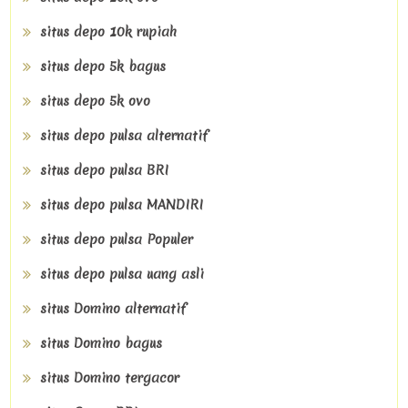
situs depo 10k rupiah
situs depo 5k bagus
situs depo 5k ovo
situs depo pulsa alternatif
situs depo pulsa BRI
situs depo pulsa MANDIRI
situs depo pulsa Populer
situs depo pulsa uang asli
situs Domino alternatif
situs Domino bagus
situs Domino tergacor