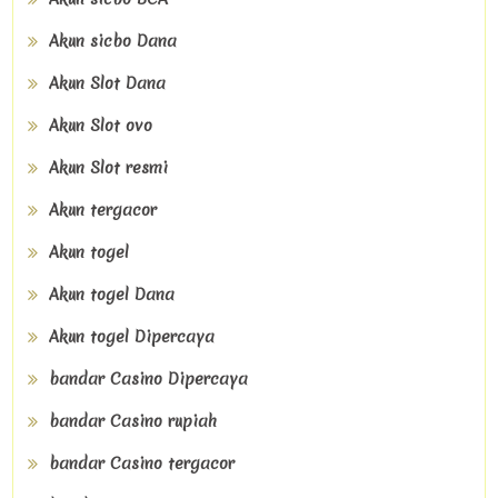
Akun sicbo Dana
Akun Slot Dana
Akun Slot ovo
Akun Slot resmi
Akun tergacor
Akun togel
Akun togel Dana
Akun togel Dipercaya
bandar Casino Dipercaya
bandar Casino rupiah
bandar Casino tergacor