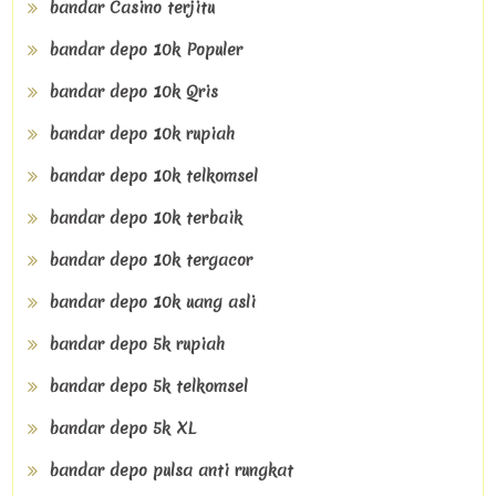
bandar Casino terjitu
bandar depo 10k Populer
bandar depo 10k Qris
bandar depo 10k rupiah
bandar depo 10k telkomsel
bandar depo 10k terbaik
bandar depo 10k tergacor
bandar depo 10k uang asli
bandar depo 5k rupiah
bandar depo 5k telkomsel
bandar depo 5k XL
bandar depo pulsa anti rungkat