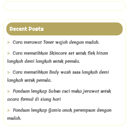
Recent Posts
Cara merawat Toner wajah dengan mudah.
Cara memutihkan Skincare set untuk flek hitam
langkah demi langkah untuk pemula.
Cara memutihkan Body wash susu langkah demi
langkah untuk pemula.
Panduan lengkap Sabun cuci muka jerawat untuk
acara formal di siang hari
Panduan lengkap Gamis anak perempuan dengan
mudah.