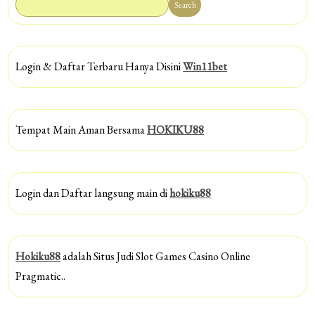
Search
Login & Daftar Terbaru Hanya Disini
Win11bet
Tempat Main Aman Bersama
HOKIKU88
Login dan Daftar langsung main di
hokiku88
Hokiku88
adalah Situs Judi Slot Games Casino Online
Pragmatic..