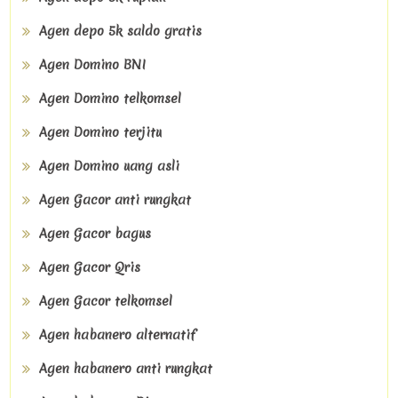
Agen depo 5k saldo gratis
Agen Domino BNI
Agen Domino telkomsel
Agen Domino terjitu
Agen Domino uang asli
Agen Gacor anti rungkat
Agen Gacor bagus
Agen Gacor Qris
Agen Gacor telkomsel
Agen habanero alternatif
Agen habanero anti rungkat