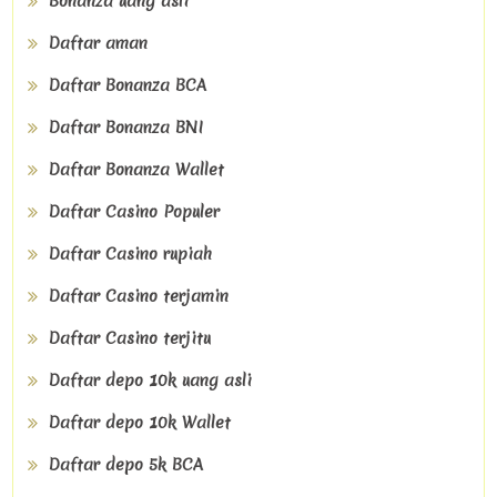
Bonanza uang asli
Daftar aman
Daftar Bonanza BCA
Daftar Bonanza BNI
Daftar Bonanza Wallet
Daftar Casino Populer
Daftar Casino rupiah
Daftar Casino terjamin
Daftar Casino terjitu
Daftar depo 10k uang asli
Daftar depo 10k Wallet
Daftar depo 5k BCA