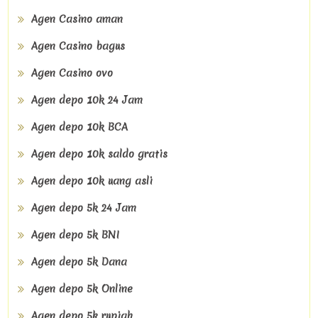
Agen Casino aman
Agen Casino bagus
Agen Casino ovo
Agen depo 10k 24 Jam
Agen depo 10k BCA
Agen depo 10k saldo gratis
Agen depo 10k uang asli
Agen depo 5k 24 Jam
Agen depo 5k BNI
Agen depo 5k Dana
Agen depo 5k Online
Agen depo 5k rupiah