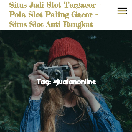
Situs Judi Slot Tergacor –
Skip
to
Pola Slot Paling Gacor –
content
Situs Slot Anti Rungkat
Tag:
#jualanonline