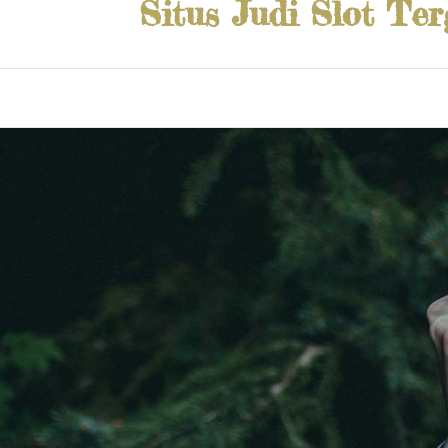
Situs Judi Slot Ter
Skip
to
content