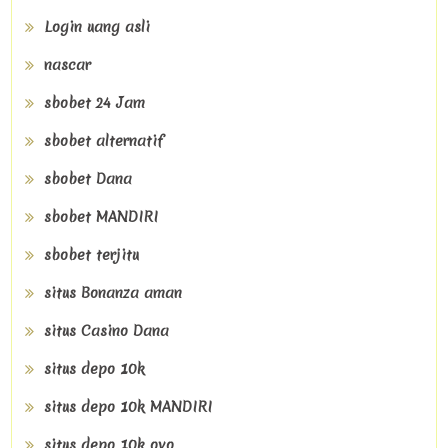
Login uang asli
nascar
sbobet 24 Jam
sbobet alternatif
sbobet Dana
sbobet MANDIRI
sbobet terjitu
situs Bonanza aman
situs Casino Dana
situs depo 10k
situs depo 10k MANDIRI
situs depo 10k ovo