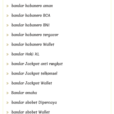
bandar habanero aman
bandar habanero BCA
bandar habanero BNI
bandar habanero tergacor
bandar habanero Wallet
bandar Hoki XL
bandar Jackpot anti rungkat
bandar Jackpot telkomsel
bandar Jackpot Wallet
Bandar omaha
bandar sbobet Dipercaya
bandar sbobet Wallet