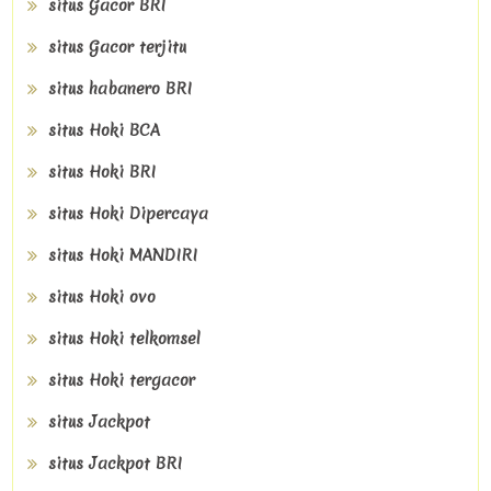
situs Gacor BRI
situs Gacor terjitu
situs habanero BRI
situs Hoki BCA
situs Hoki BRI
situs Hoki Dipercaya
situs Hoki MANDIRI
situs Hoki ovo
situs Hoki telkomsel
situs Hoki tergacor
situs Jackpot
situs Jackpot BRI