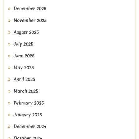
December 2025
November 2025
August 2025
July 2025
June 2025
May 2025
April 2025
March 2025
February 2025
January 2025
December 2024
October 2024