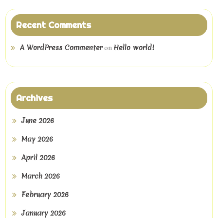
Recent Comments
on
A WordPress Commenter
Hello world!
Archives
June 2026
May 2026
April 2026
March 2026
February 2026
January 2026