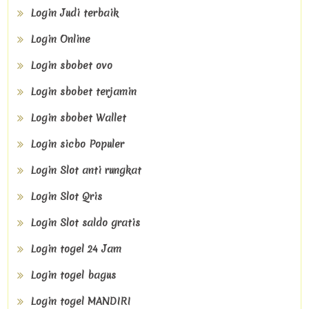
Login Judi terbaik
Login Online
Login sbobet ovo
Login sbobet terjamin
Login sbobet Wallet
Login sicbo Populer
Login Slot anti rungkat
Login Slot Qris
Login Slot saldo gratis
Login togel 24 Jam
Login togel bagus
Login togel MANDIRI