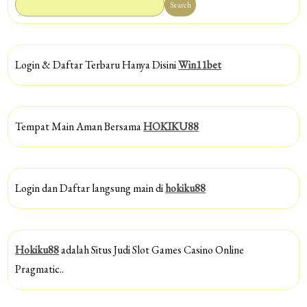
Search
Login & Daftar Terbaru Hanya Disini
Win11bet
Tempat Main Aman Bersama
HOKIKU88
Login dan Daftar langsung main di
hokiku88
Hokiku88
adalah Situs Judi Slot Games Casino Online
Pragmatic..