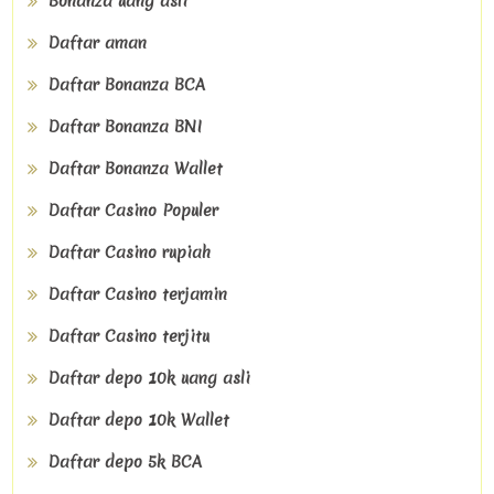
Bonanza uang asli
Daftar aman
Daftar Bonanza BCA
Daftar Bonanza BNI
Daftar Bonanza Wallet
Daftar Casino Populer
Daftar Casino rupiah
Daftar Casino terjamin
Daftar Casino terjitu
Daftar depo 10k uang asli
Daftar depo 10k Wallet
Daftar depo 5k BCA