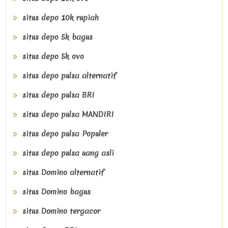
situs depo 10k rupiah
situs depo 5k bagus
situs depo 5k ovo
situs depo pulsa alternatif
situs depo pulsa BRI
situs depo pulsa MANDIRI
situs depo pulsa Populer
situs depo pulsa uang asli
situs Domino alternatif
situs Domino bagus
situs Domino tergacor