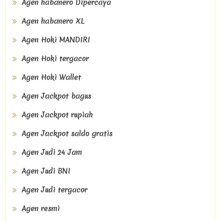
Agen habanero Dipercaya
Agen habanero XL
Agen Hoki MANDIRI
Agen Hoki tergacor
Agen Hoki Wallet
Agen Jackpot bagus
Agen Jackpot rupiah
Agen Jackpot saldo gratis
Agen Judi 24 Jam
Agen Judi BNI
Agen Judi tergacor
Agen resmi