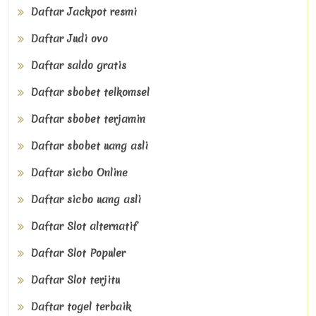
Daftar Jackpot resmi
Daftar Judi ovo
Daftar saldo gratis
Daftar sbobet telkomsel
Daftar sbobet terjamin
Daftar sbobet uang asli
Daftar sicbo Online
Daftar sicbo uang asli
Daftar Slot alternatif
Daftar Slot Populer
Daftar Slot terjitu
Daftar togel terbaik