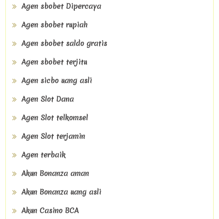
Agen sbobet Dipercaya
Agen sbobet rupiah
Agen sbobet saldo gratis
Agen sbobet terjitu
Agen sicbo uang asli
Agen Slot Dana
Agen Slot telkomsel
Agen Slot terjamin
Agen terbaik
Akun Bonanza aman
Akun Bonanza uang asli
Akun Casino BCA