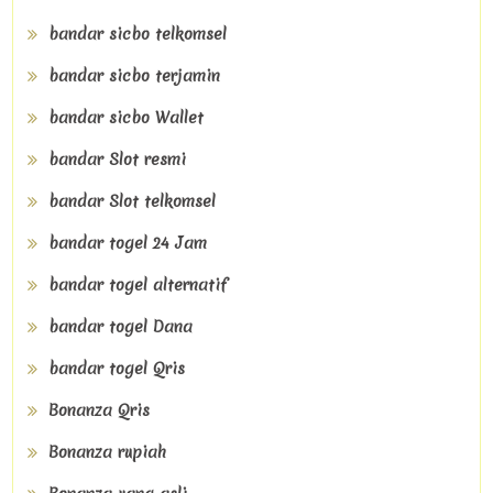
bandar sicbo telkomsel
bandar sicbo terjamin
bandar sicbo Wallet
bandar Slot resmi
bandar Slot telkomsel
bandar togel 24 Jam
bandar togel alternatif
bandar togel Dana
bandar togel Qris
Bonanza Qris
Bonanza rupiah