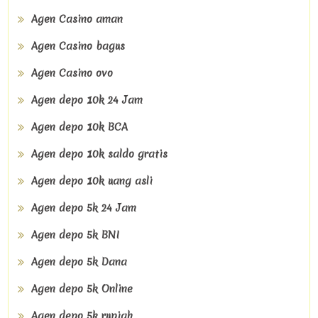
Agen Casino aman
Agen Casino bagus
Agen Casino ovo
Agen depo 10k 24 Jam
Agen depo 10k BCA
Agen depo 10k saldo gratis
Agen depo 10k uang asli
Agen depo 5k 24 Jam
Agen depo 5k BNI
Agen depo 5k Dana
Agen depo 5k Online
Agen depo 5k rupiah