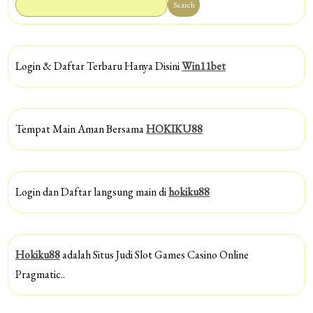
Search
Login & Daftar Terbaru Hanya Disini
Win11bet
Tempat Main Aman Bersama
HOKIKU88
Login dan Daftar langsung main di
hokiku88
Hokiku88
adalah Situs Judi Slot Games Casino Online
Pragmatic..