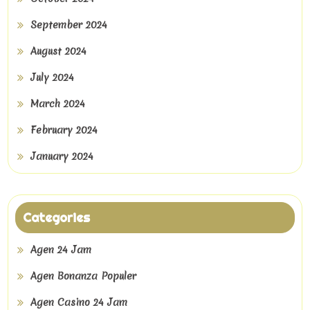
September 2024
August 2024
July 2024
March 2024
February 2024
January 2024
Categories
Agen 24 Jam
Agen Bonanza Populer
Agen Casino 24 Jam