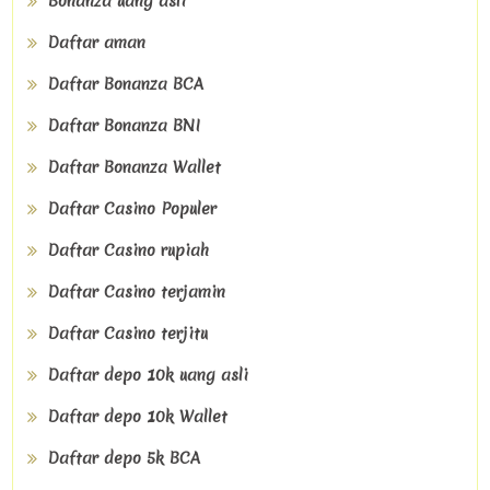
Bonanza uang asli
Daftar aman
Daftar Bonanza BCA
Daftar Bonanza BNI
Daftar Bonanza Wallet
Daftar Casino Populer
Daftar Casino rupiah
Daftar Casino terjamin
Daftar Casino terjitu
Daftar depo 10k uang asli
Daftar depo 10k Wallet
Daftar depo 5k BCA