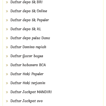
Daftar depo 5k BRI
Daftar depo 5k Online
Daftar depo 5k Populer
Daftar depo 5k XL
Daftar depo pulsa Dana
Daftar Domino rupiah
Daftar Gacor bagus
Daftar habanero BCA
Daftar Hoki Populer
Daftar Hoki terjamin
Daftar Jackpot MANDIRI
Daftar Jackpot ovo