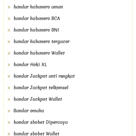
bandar habanero aman
bandar habanero BCA
bandar habanero BNI
bandar habanero tergacor
bandar habanero Wallet
bandar Hoki XL
bandar Jackpot anti rungkat
bandar Jackpot telkomsel
bandar Jackpot Wallet
Bandar omaha
bandar sbobet Dipercaya
bandar sbobet Wallet