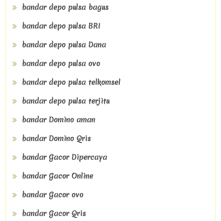
bandar depo pulsa bagus
bandar depo pulsa BRI
bandar depo pulsa Dana
bandar depo pulsa ovo
bandar depo pulsa telkomsel
bandar depo pulsa terjitu
bandar Domino aman
bandar Domino Qris
bandar Gacor Dipercaya
bandar Gacor Online
bandar Gacor ovo
bandar Gacor Qris