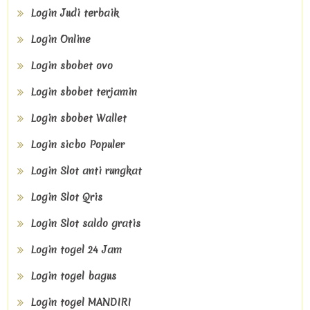
Login Judi terbaik
Login Online
Login sbobet ovo
Login sbobet terjamin
Login sbobet Wallet
Login sicbo Populer
Login Slot anti rungkat
Login Slot Qris
Login Slot saldo gratis
Login togel 24 Jam
Login togel bagus
Login togel MANDIRI