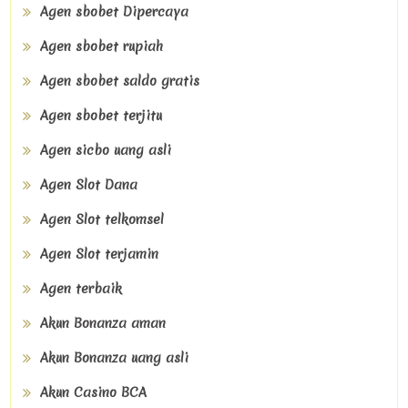
Agen sbobet Dipercaya
Agen sbobet rupiah
Agen sbobet saldo gratis
Agen sbobet terjitu
Agen sicbo uang asli
Agen Slot Dana
Agen Slot telkomsel
Agen Slot terjamin
Agen terbaik
Akun Bonanza aman
Akun Bonanza uang asli
Akun Casino BCA