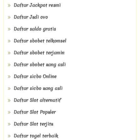
Daftar Jackpot resmi
Daftar Judi ovo
Daftar saldo gratis
Daftar sbobet telkomsel
Daftar sbobet terjamin
Daftar sbobet uang asli
Daftar sicbo Online
Daftar sicbo uang asli
Daftar Slot alternatif
Daftar Slot Populer
Daftar Slot terjitu
Daftar togel terbaik