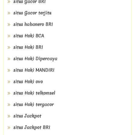
situs Gacor BRI
situs Gacor terjitu
situs habanero BRI
situs Hoki BCA
situs Hoki BRI
situs Hoki Dipercaya
situs Hoki MANDIRI
situs Hoki ovo
situs Hoki telkomsel
situs Hoki tergacor
situs Jackpot
situs Jackpot BRI