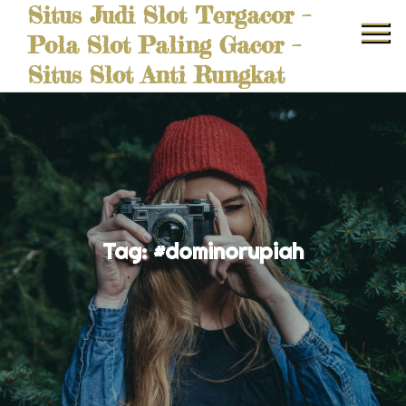
Situs Judi Slot Tergacor –
Skip
to
Pola Slot Paling Gacor –
content
Situs Slot Anti Rungkat
Tag:
#dominorupiah