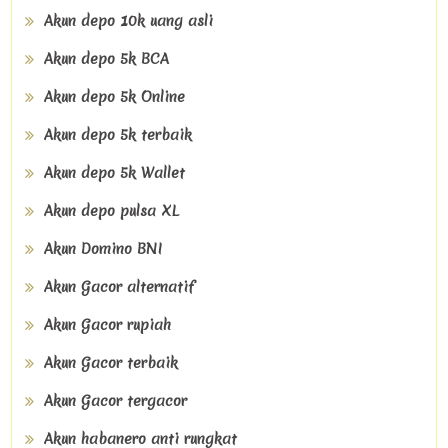
Akun depo 10k uang asli
Akun depo 5k BCA
Akun depo 5k Online
Akun depo 5k terbaik
Akun depo 5k Wallet
Akun depo pulsa XL
Akun Domino BNI
Akun Gacor alternatif
Akun Gacor rupiah
Akun Gacor terbaik
Akun Gacor tergacor
Akun habanero anti rungkat