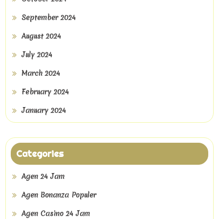
September 2024
August 2024
July 2024
March 2024
February 2024
January 2024
Categories
Agen 24 Jam
Agen Bonanza Populer
Agen Casino 24 Jam