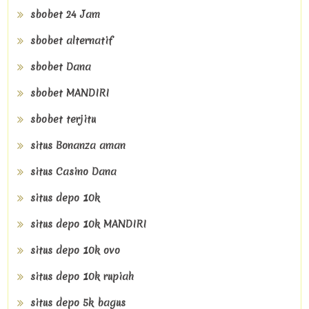
sbobet 24 Jam
sbobet alternatif
sbobet Dana
sbobet MANDIRI
sbobet terjitu
situs Bonanza aman
situs Casino Dana
situs depo 10k
situs depo 10k MANDIRI
situs depo 10k ovo
situs depo 10k rupiah
situs depo 5k bagus