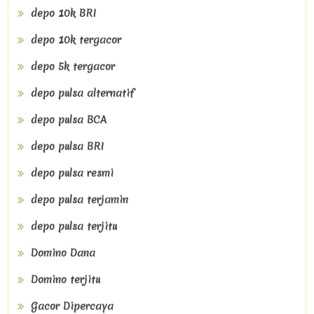
depo 10k BRI
depo 10k tergacor
depo 5k tergacor
depo pulsa alternatif
depo pulsa BCA
depo pulsa BRI
depo pulsa resmi
depo pulsa terjamin
depo pulsa terjitu
Domino Dana
Domino terjitu
Gacor Dipercaya