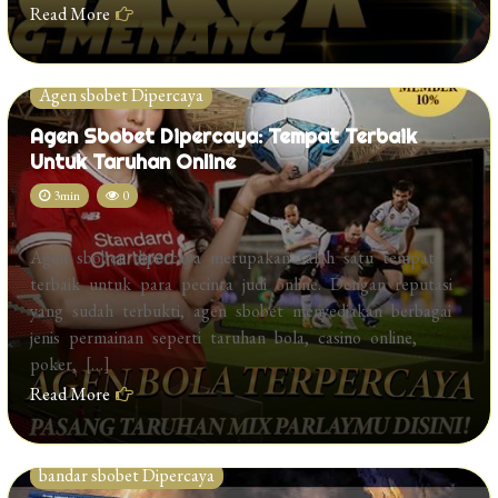
Read More
Agen sbobet Dipercaya
Agen Sbobet Dipercaya: Tempat Terbaik
Untuk Taruhan Online
3min
0
Agen sbobet dipercaya merupakan salah satu tempat
terbaik untuk para pecinta judi online. Dengan reputasi
yang sudah terbukti, agen sbobet menyediakan berbagai
jenis permainan seperti taruhan bola, casino online,
poker, […]
Read More
bandar sbobet Dipercaya