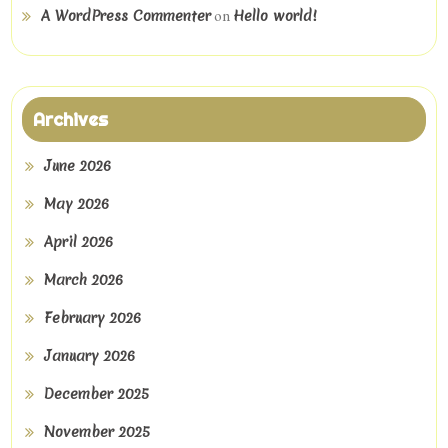
on
A WordPress Commenter
Hello world!
Archives
June 2026
May 2026
April 2026
March 2026
February 2026
January 2026
December 2025
November 2025