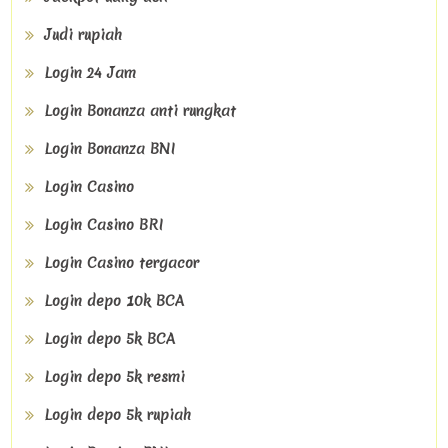
Judi rupiah
Login 24 Jam
Login Bonanza anti rungkat
Login Bonanza BNI
Login Casino
Login Casino BRI
Login Casino tergacor
Login depo 10k BCA
Login depo 5k BCA
Login depo 5k resmi
Login depo 5k rupiah