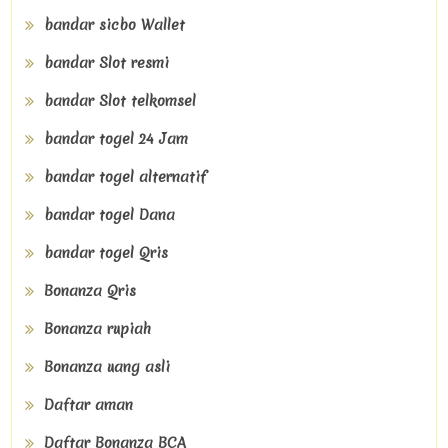
bandar sicbo Wallet
bandar Slot resmi
bandar Slot telkomsel
bandar togel 24 Jam
bandar togel alternatif
bandar togel Dana
bandar togel Qris
Bonanza Qris
Bonanza rupiah
Bonanza uang asli
Daftar aman
Daftar Bonanza BCA