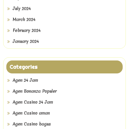
July 2024
March 2024
February 2024
January 2024
Categories
Agen 24 Jam
Agen Bonanza Populer
Agen Casino 24 Jam
Agen Casino aman
Agen Casino bagus