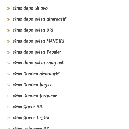
situs depo 5k ovo
situs depo pulsa alternatif
situs depo pulsa BRI
situs depo pulsa MANDIRI
situs depo pulsa Populer
situs depo pulsa uang asli
situs Domino alternatif
situs Domino bagus
situs Domino tergacor
situs Gacor BRI
situs Gacor terjitu
situs habanero BRI