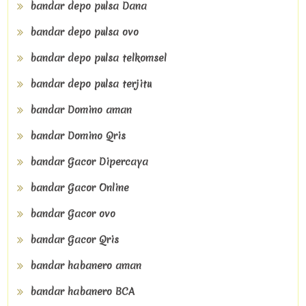
bandar depo pulsa Dana
bandar depo pulsa ovo
bandar depo pulsa telkomsel
bandar depo pulsa terjitu
bandar Domino aman
bandar Domino Qris
bandar Gacor Dipercaya
bandar Gacor Online
bandar Gacor ovo
bandar Gacor Qris
bandar habanero aman
bandar habanero BCA