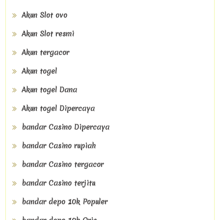
Akun Slot ovo
Akun Slot resmi
Akun tergacor
Akun togel
Akun togel Dana
Akun togel Dipercaya
bandar Casino Dipercaya
bandar Casino rupiah
bandar Casino tergacor
bandar Casino terjitu
bandar depo 10k Populer