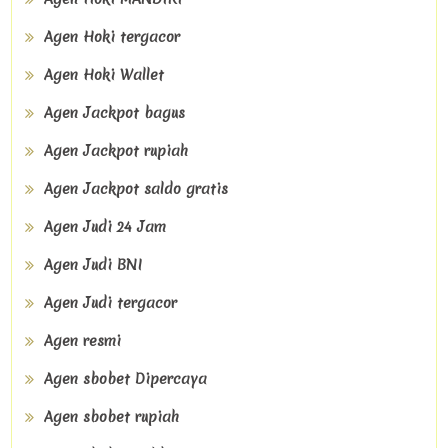
Agen Hoki tergacor
Agen Hoki Wallet
Agen Jackpot bagus
Agen Jackpot rupiah
Agen Jackpot saldo gratis
Agen Judi 24 Jam
Agen Judi BNI
Agen Judi tergacor
Agen resmi
Agen sbobet Dipercaya
Agen sbobet rupiah