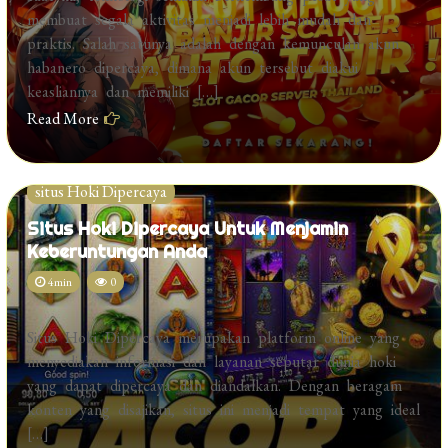
membuat segala aktivitas menjadi lebih mudah dan
praktis. Salah satunya adalah dengan kemunculan akun
habanero dipercaya, dimana akun tersebut diakui
keasliannya dan memiliki […]
Read More
situs Hoki Dipercaya
Situs Hoki Dipercaya Untuk Menjamin
Keberuntungan Anda
4min
0
Situs Hoki Dipercaya merupakan platform online yang
menyediakan informasi dan layanan seputar dunia hoki
yang dapat dipercaya dan diandalkan. Dengan beragam
konten yang disajikan, situs ini menjadi tempat yang ideal
[…]