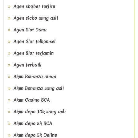
Agen sbobet terjitu
Agen sicbo uang asli
Agen Slot Dana
Agen Slot telkomsel
Agen Slot terjamin
Agen terbaik
Akun Bonanza aman
Akun Bonanza uang asli
Akun Casino BCA
Akun depo 10k uang asli
Akun depo 5k BCA
Akun depo 5k Online