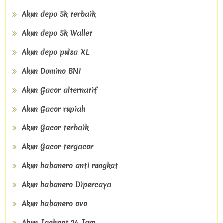
Akun depo 5k terbaik
Akun depo 5k Wallet
Akun depo pulsa XL
Akun Domino BNI
Akun Gacor alternatif
Akun Gacor rupiah
Akun Gacor terbaik
Akun Gacor tergacor
Akun habanero anti rungkat
Akun habanero Dipercaya
Akun habanero ovo
Akun Jackpot 24 Jam