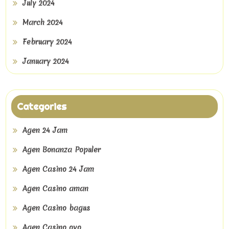
July 2024
March 2024
February 2024
January 2024
Categories
Agen 24 Jam
Agen Bonanza Populer
Agen Casino 24 Jam
Agen Casino aman
Agen Casino bagus
Agen Casino ovo