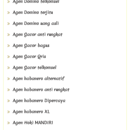
Agen Domino telkomsel
Agen Domino terjitu
Agen Domino uang asli
Agen Gacor anti rungkat
Agen Gacor bagus
Agen Gacor Qris
Agen Gacor telkomsel
Agen habanero alternatif
Agen habanero anti rungkat
Agen habanero Dipercaya
Agen habanero XL
Agen Hoki MANDIRI