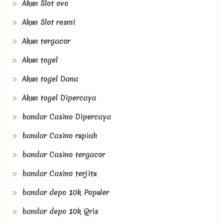
Akun Slot ovo
Akun Slot resmi
Akun tergacor
Akun togel
Akun togel Dana
Akun togel Dipercaya
bandar Casino Dipercaya
bandar Casino rupiah
bandar Casino tergacor
bandar Casino terjitu
bandar depo 10k Populer
bandar depo 10k Qris