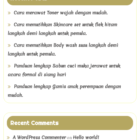
Cara merawat Toner wajah dengan mudah.
Cara memutihkan Skincare set untuk flek hitam
langkah demi langkah untuk pemula.
Cara memutihkan Body wash susu langkah demi
langkah untuk pemula.
Panduan lengkap Sabun cuci muka jerawat untuk
acara formal di siang hari
Panduan lengkap Gamis anak perempuan dengan
mudah.
Recent Comments
on
A WordPress Commenter
Hello world!