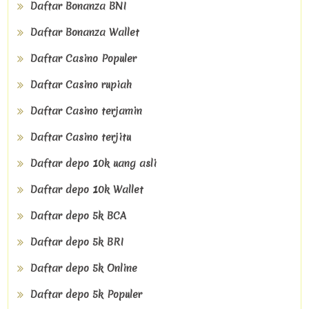
Daftar Bonanza BNI
Daftar Bonanza Wallet
Daftar Casino Populer
Daftar Casino rupiah
Daftar Casino terjamin
Daftar Casino terjitu
Daftar depo 10k uang asli
Daftar depo 10k Wallet
Daftar depo 5k BCA
Daftar depo 5k BRI
Daftar depo 5k Online
Daftar depo 5k Populer