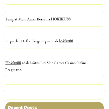
Tempat Main Aman Bersama
HOKIKU88
Login dan Daftar langsung main di
hokiku88
Hokiku88
adalah Situs Judi Slot Games Casino Online
Pragmatic..
Recent Posts