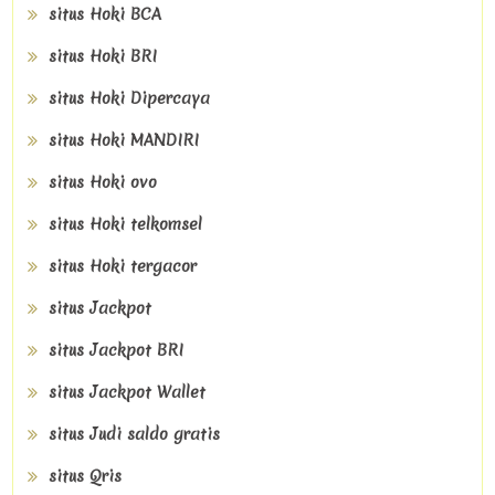
situs Hoki BCA
situs Hoki BRI
situs Hoki Dipercaya
situs Hoki MANDIRI
situs Hoki ovo
situs Hoki telkomsel
situs Hoki tergacor
situs Jackpot
situs Jackpot BRI
situs Jackpot Wallet
situs Judi saldo gratis
situs Qris